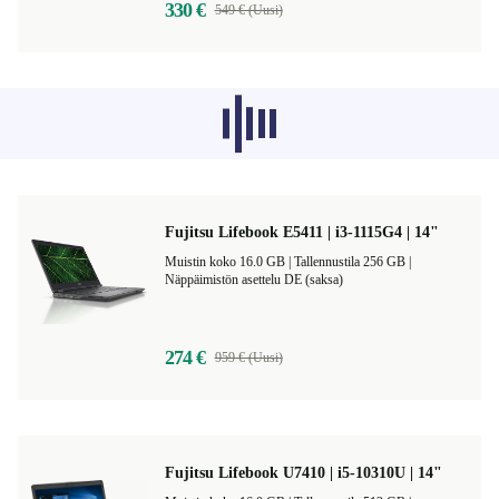
330 €
549 € (Uusi)
Muiden kategorioiden suositellut
tuotteet eivät lataudu tällä hetkellä,
anteeksi.
Fujitsu Lifebook E5411 | i3-1115G4 | 14"
Muistin koko 16.0 GB |
Tallennustila 256 GB |
Näppäimistön asettelu DE (saksa)
274 €
959 € (Uusi)