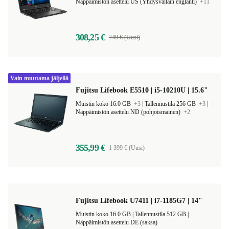
Muistin koko 8.0 GB |
Tallennustila 256 GB |
Näppäimistön asettelu US (Yhdysvaltain englanti)
+11
308,25 €
749 € (Uusi)
Vain muutama jäljellä
Fujitsu Lifebook E5510 | i5-10210U | 15.6"
Muistin koko 16.0 GB
+3
|
Tallennustila 256 GB
+3
|
Näppäimistön asettelu ND (pohjoismainen)
+2
355,99 €
1 399 € (Uusi)
Fujitsu Lifebook U7411 | i7-1185G7 | 14"