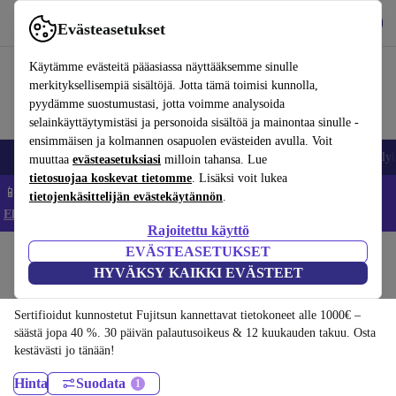
Lataa sovellus
Lataa
Evästeasetukset
Käytä refurbed-palvelua nopeasti ja helposti
Käytämme evästeitä pääasiassa näyttääksemme sinulle
merkityksellisempiä sisältöjä. Jotta tämä toimisi kunnolla,
pyydämme suostumustasi, jotta voimme analysoida
selainkäyttäytymistäsi ja personoida sisältöä ja mainontaa sinulle -
ensimmäisen ja kolmannen osapuolen evästeiden avulla. Voit
Matkapuhelimet ja älypuhelimet
Kannettavat tietokoneet
Tabletit
Älyk
muuttaa
evästeasetuksiasi
milloin tahansa. Lue
tietosuojaa koskevat tietomme
. Lisäksi voit lukea
📱 Säästä 5 % LISÄÄ iPhoneista – Koodi: IPHONEDEAL –
tietojenkäsittelijän evästekäytännön
.
Ehdot ja säännöt
Rajoitettu käyttö
EVÄSTEASETUKSET
Koti
Tuotteet
Kannettavat tietokoneet
HYVÄKSY KAIKKI EVÄSTEET
Fujitsun kannettavat tietokoneet:
Sertifioidut kunnostetut Fujitsun kannettavat tietokoneet alle 1000€ –
säästä jopa 40 %. 30 päivän palautusoikeus & 12 kuukauden takuu. Osta
kestävästi jo tänään!
Hinta
Suodata