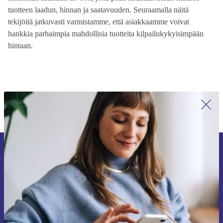
tuotteiden mukaan. Tarjouksemme perustuvat parhaaseen
asiakkaan saamaan arvoon, joka pitää sisällään muun muassa
tuotteen laadun, hinnan ja saatavuuden. Seuraamalla näitä
tekijöitä jatkuvasti varmistamme, että asiakkaamme voivat
hankkia parhaimpia mahdollisia tuotteita kilpailukykyisimpään
hintaan.
Liity ensimmäistä kertaa uutiskirjeen
tilaajaksi ja säästä 15 €!
Älä missaa enää yhtäkään tarjousta.