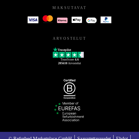
MAKSUTAVAT
ARVOSTELUT
Trustpilot
TrustScore
4.6
205610
Arvostelut
© Refurbed Marketplace GmbH
Saavutettavuudet
Ehdot