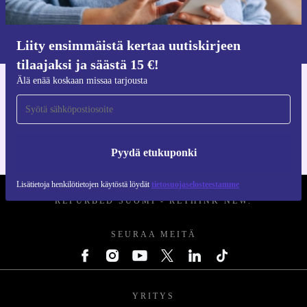
Pyydä etukuponki
Lisätietoja henkilötietojen käytöstä löydät
tietosuojaselosteestamme
.
Liity ensimmäistä kertaa uutiskirjeen
tilaajaksi ja säästä 15 €!
Hanki refurbed-sovellus
Älä enää koskaan missaa tarjousta
iOS:lle ja Androidille
Pyydä etukuponki
REFURBED SUOMI - RETHINK NEW.
Lisätietoja henkilötietojen käytöstä löydät
tietosuojaselosteestamme
SEURAA MEITÄ
YRITYS