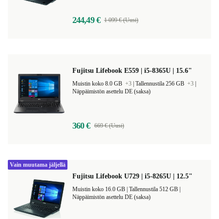
Näppäimistön asettelu ND (pohjoismainen)
+1
244,49 €
1 099 € (Uusi)
Fujitsu Lifebook E559 | i5-8365U | 15.6"
Muistin koko 8.0 GB
+3
|
Tallennustila 256 GB
+3
|
Näppäimistön asettelu DE (saksa)
360 €
669 € (Uusi)
Vain muutama jäljellä
Fujitsu Lifebook U729 | i5-8265U | 12.5"
Muistin koko 16.0 GB |
Tallennustila 512 GB |
Näppäimistön asettelu DE (saksa)