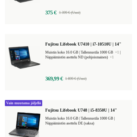
375 €
1 399 € (Uusi)
Fujitsu Lifebook U7410 | i7-10510U | 14"
Muistin koko 16.0 GB |
Tallennustila 1000 GB
+1
|
Näppäimistön asettelu ND (pohjoismainen)
+1
369,99 €
1 899 € (Uusi)
Vain muutama jäljellä
Fujitsu Lifebook U748 | i5-8350U | 14"
Muistin koko 16.0 GB |
Tallennustila 1000 GB |
Näppäimistön asettelu DE (saksa)