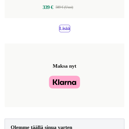
339 €
589 € (Uusi)
Lisää
Maksa nyt