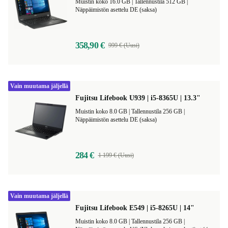
Fujitsu Lifebook U7410 | i5-10310U | 14"
Muistin koko 16.0 GB |
Tallennustila 512 GB |
Näppäimistön asettelu DE (saksa)
358,90 €
999 € (Uusi)
Vain muutama jäljellä
Fujitsu Lifebook U939 | i5-8365U | 13.3"
Muistin koko 8.0 GB |
Tallennustila 256 GB |
Näppäimistön asettelu DE (saksa)
284 €
1 199 € (Uusi)
Vain muutama jäljellä
Fujitsu Lifebook E549 | i5-8265U | 14"