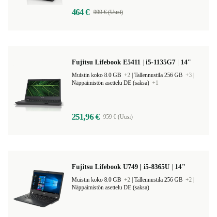
464 €
999 € (Uusi)
Fujitsu Lifebook E5411 | i5-1135G7 | 14"
Muistin koko 8.0 GB
+2
|
Tallennustila 256 GB
+3
|
Näppäimistön asettelu DE (saksa)
+1
251,96 €
959 € (Uusi)
Fujitsu Lifebook U749 | i5-8365U | 14"
Muistin koko 8.0 GB
+2
|
Tallennustila 256 GB
+2
|
Näppäimistön asettelu DE (saksa)