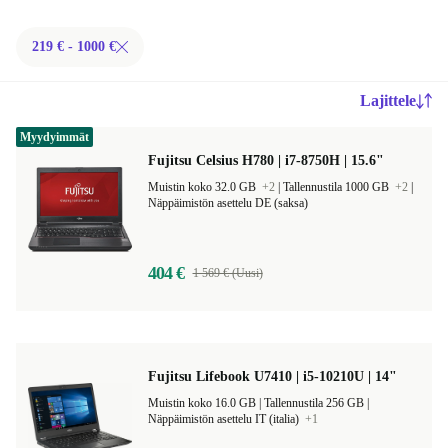
219 € - 1000 €
Lajittele
Myydyimmät
Fujitsu Celsius H780 | i7-8750H | 15.6"
Muistin koko 32.0 GB
+2
|
Tallennustila 1000 GB
+2
|
Näppäimistön asettelu DE (saksa)
404 €
1 569 € (Uusi)
Fujitsu Lifebook U7410 | i5-10210U | 14"
Muistin koko 16.0 GB |
Tallennustila 256 GB |
Näppäimistön asettelu IT (italia)
+1