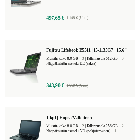
Muistin koko 16.0 GB |
Tallennustila 512 GB |
Näppäimistön asettelu DE (saksa)
497,65 €
1 499 € (Uusi)
Fujitsu Lifebook E5511 | i5-1135G7 | 15.6"
Muistin koko 8.0 GB
+3
|
Tallennustila 512 GB
+3
|
Näppäimistön asettelu DE (saksa)
348,90 €
1 069 € (Uusi)
4 kpl | Hopea/Valkoinen
Muistin koko 8.0 GB
+2
|
Tallennustila 256 GB
+2
|