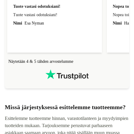
vahvistettu
Tuote vastasi odotuksiani!
Nopea toimi
Tuote vastasi odotuksiani!
Nopea toimit
Nimi
Esa Nyman
Nimi
Harri
Näytetään 4 & 5 tähden arvostelumme
Missä järjestyksessä esittelemme tuotteemme?
Esittelemme tuotteemme hinnan, varastotilanteen ja myydyimpien