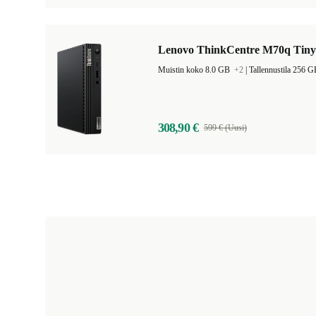
Lenovo ThinkCentre M70q Tiny
Muistin koko 8.0 GB
+2
|
Tallennustila 256 
308,90 €
599 € (Uusi)