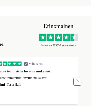
Erinomainen
me.
Perustuen
205555 arvosteluun
vahvistettu
uote toimitettiin luvatun mukaisesti.
Yllätyin positi
uote toimitettiin luvatun mukaisesti.
Tuote oli erit
kuin odotin saa
imi
Tarja Haili
optimaalisen, m
Nimi
Ninni H
ottaessa akun 