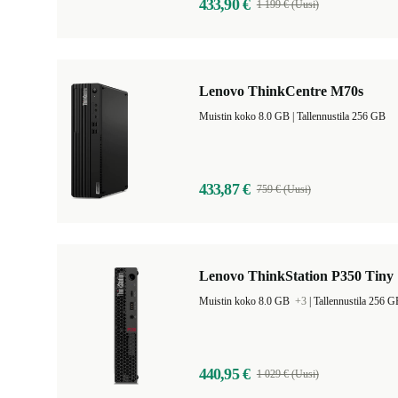
433,90 €
1 199 € (Uusi)
Lenovo ThinkCentre M70s
Muistin koko 8.0 GB |
Tallennustila 256 GB
433,87 €
759 € (Uusi)
Lenovo ThinkStation P350 Tiny
Muistin koko 8.0 GB
+3
|
Tallennustila 256 
440,95 €
1 029 € (Uusi)