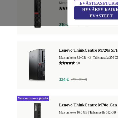
Muistin koko 4.0 GB
EVÄSTEASETUKS
+3
|
Tallennustila 256 
3,8
HYVÄKSY KAIKK
EVÄSTEET
210 €
709 € (Uusi)
Lenovo ThinkCentre M720s SF
Muistin koko 8.0 GB
+2
|
Tallennustila 256 
5,0
334 €
739 € (Uusi)
Vain muutama jäljellä
Lenovo ThinkCentre M70q Gen 
Muistin koko 16.0 GB |
Tallennustila 512 GB