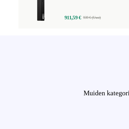
911,59 €
939 € (Uusi)
Muiden kategorio