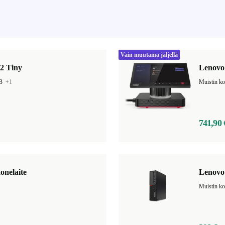
Vain muutama jäljellä
2 Tiny
Lenovo
GB
+1
741,90 
onelaite
Lenovo
Muistin k