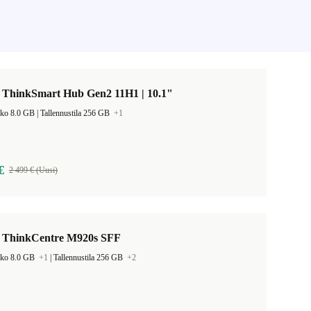
 ThinkSmart Hub Gen2 11H1 | 10.1"
Muistin koko 8.0 GB |
Tallennustila 256 GB
+1
€
2 499 € (Uusi)
 ThinkCentre M920s SFF
oko 8.0 GB
+1
|
Tallennustila 256 GB
+2