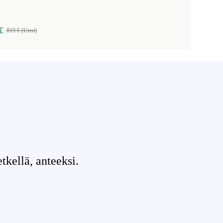
€
819 € (Uusi)
tkellä, anteeksi.