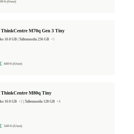
99 € (Uusi)
 ThinkCentre M70q Gen 3 Tiny
Muistin koko 16.0 GB |
Tallennustila 256 GB
+1
€
849 € (Uusi)
 ThinkCentre M80q Tiny
oko 16.0 GB
+2
|
Tallennustila 128 GB
+4
€
549 € (Uusi)