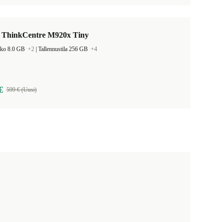
 ThinkCentre M920x Tiny
oko 8.0 GB
+2
|
Tallennustila 256 GB
+4
€
599 € (Uusi)