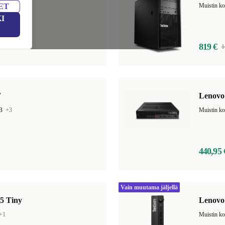
ET
GB
+13
Muistin k
I
819 €
1
F
Lenovo
GB
+3
440,95 
Vain muutama jäljellä
5 Tiny
Lenovo
+1