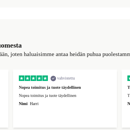
uomesta
tään, joten haluaisimme antaa heidän puhua puolestam
vahvistettu
Nopea toimitus ja tuote täydellinen
T
Nopea toimitus ja tuote täydellinen
T
Nimi
Harri
N