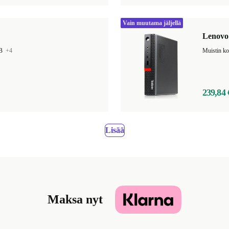
Vain muutama jäljellä
Lenovo
GB
+4
Muistin k
239,84 
Lisää
Maksa nyt