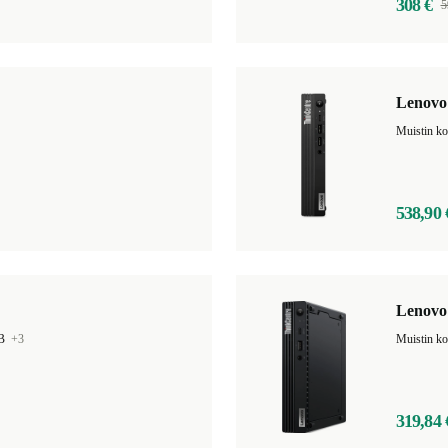
308 €
5
Lenovo
538,90 
Lenovo
GB
+3
Muistin k
319,84 