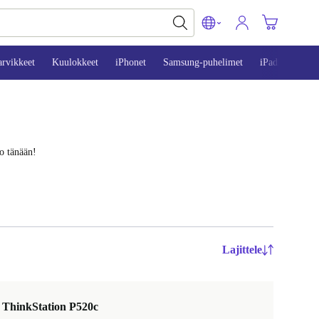
arvikkeet
Kuulokkeet
iPhonet
Samsung-puhelimet
iPadit
Mac
o tänään!
Lajittele
 ThinkStation P520c