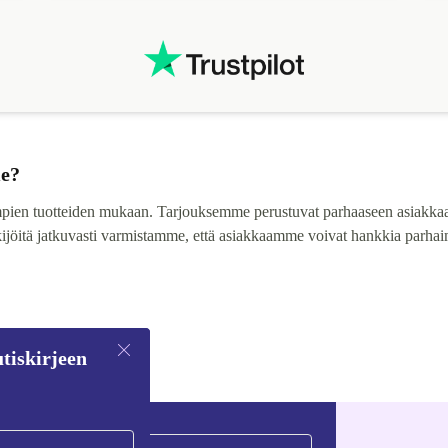
me?
mpien tuotteiden mukaan. Tarjouksemme perustuvat parhaaseen asiakka
kijöitä jatkuvasti varmistamme, että asiakkaamme voivat hankkia parhai
tiskirjeen