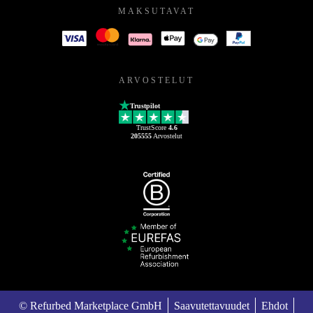
MAKSUTAVAT
ARVOSTELUT
Trustpilot
TrustScore
4.6
205555
Arvostelut
© Refurbed Marketplace GmbH
Saavutettavuudet
Ehdot