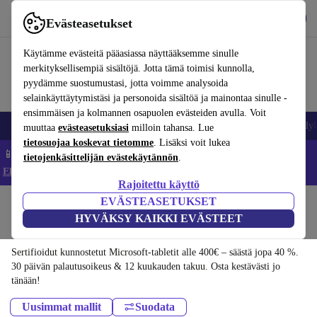
Lataa sovellus
Lataa
Evästeasetukset
Käytä refurbed-palvelua nopeasti ja helposti
Käytämme evästeitä pääasiassa näyttääksemme sinulle
merkityksellisempiä sisältöjä. Jotta tämä toimisi kunnolla,
pyydämme suostumustasi, jotta voimme analysoida
selainkäyttäytymistäsi ja personoida sisältöä ja mainontaa sinulle -
ensimmäisen ja kolmannen osapuolen evästeiden avulla. Voit
Matkapuhelimet ja älypuhelimet
Kannettavat tietokoneet
Tabletit
Älyk
muuttaa
evästeasetuksiasi
milloin tahansa. Lue
tietosuojaa koskevat tietomme
. Lisäksi voit lukea
📱 Säästä 5 % LISÄÄ iPhoneista – Koodi: IPHONEDEAL –
tietojenkäsittelijän evästekäytännön
.
Ehdot ja säännöt
Rajoitettu käyttö
EVÄSTEASETUKSET
Koti
Tuotteet
Tabletit
HYVÄKSY KAIKKI EVÄSTEET
Microsoft-tabletit:
Sertifioidut kunnostetut Microsoft-tabletit alle 400€ – säästä jopa 40 %.
30 päivän palautusoikeus & 12 kuukauden takuu. Osta kestävästi jo
tänään!
Uusimmat mallit
Suodata