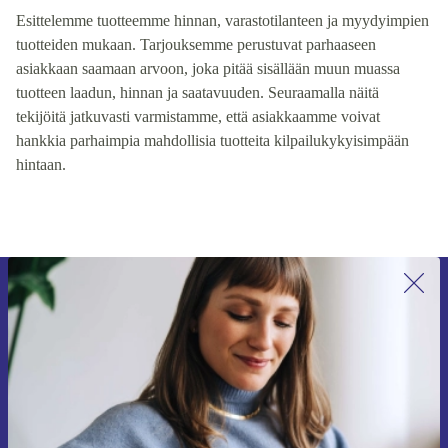
Esittelemme tuotteemme hinnan, varastotilanteen ja myydyimpien
tuotteiden mukaan. Tarjouksemme perustuvat parhaaseen
asiakkaan saamaan arvoon, joka pitää sisällään muun muassa
tuotteen laadun, hinnan ja saatavuuden. Seuraamalla näitä
tekijöitä jatkuvasti varmistamme, että asiakkaamme voivat
hankkia parhaimpia mahdollisia tuotteita kilpailukykyisimpään
hintaan.
Liity ensimmäistä kertaa uutiskirjeen
tilaajaksi ja säästä 15 €!
Älä missaa enää yhtäkään tarjousta.