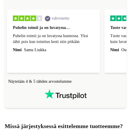
vahvistettu
Puhelin toimii ja on luvatyssa…
Tuote vasta
Puhelin toimii ja on luvatyssa kunnossa. Yksi
Tuote vastasi
tähti pois kun toimitus kesti niin pitkåän
kuin luvatti
sujuvasti, lu
Nimi
Samu Liukka
Nimi
Osmo 
Näytetään 4 & 5 tähden arvostelumme
Missä järjestyksessä esittelemme tuotteemme?