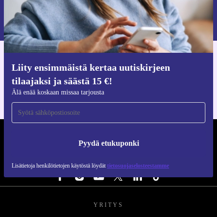
Pyydä etukuponki
Lisätietoja henkilötietojen käytöstä löydät
tietosuojaselosteestamme
.
Hanki refurbed-sovellus
Liity ensimmäistä kertaa uutiskirjeen
iOS:lle ja Androidille
tilaajaksi ja säästä 15 €!
Älä enää koskaan missaa tarjousta
REFURBED SUOMI - RETHINK NEW.
Pyydä etukuponki
SEURAA MEITÄ
Lisätietoja henkilötietojen käytöstä löydät
tietosuojaselosteestamme
YRITYS