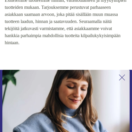
Esittelemme tuotteemme hinnan, varastotilanteen ja myydyimpien
tuotteiden mukaan. Tarjouksemme perustuvat parhaaseen
asiakkaan saamaan arvoon, joka pitää sisällään muun muassa
tuotteen laadun, hinnan ja saatavuuden. Seuraamalla näitä
tekijöitä jatkuvasti varmistamme, että asiakkaamme voivat
hankkia parhaimpia mahdollisia tuotteita kilpailukykyisimpään
hintaan.
Liity ensimmäistä kertaa uutiskirjeen
tilaajaksi ja säästä 15 €!
Älä missaa enää yhtäkään tarjousta.
Pyydä etukuponki