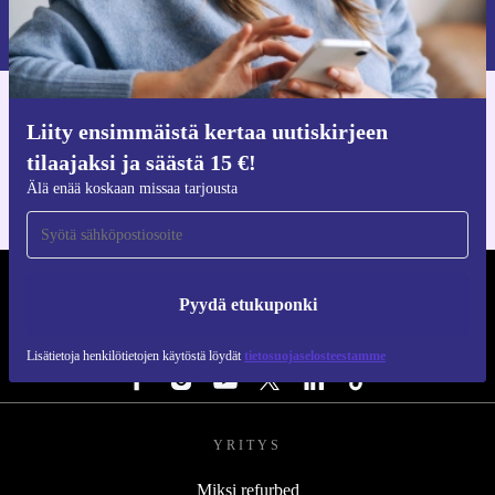
Lisätietoja henkilötietojen käytöstä löydät
tietosuojaselosteestamme
.
Hanki refurbed-sovellus
Liity ensimmäistä kertaa uutiskirjeen
iOS:lle ja Androidille
tilaajaksi ja säästä 15 €!
Älä enää koskaan missaa tarjousta
REFURBED SUOMI - RETHINK NEW.
Pyydä etukuponki
SEURAA MEITÄ
Lisätietoja henkilötietojen käytöstä löydät
tietosuojaselosteestamme
YRITYS
Miksi refurbed