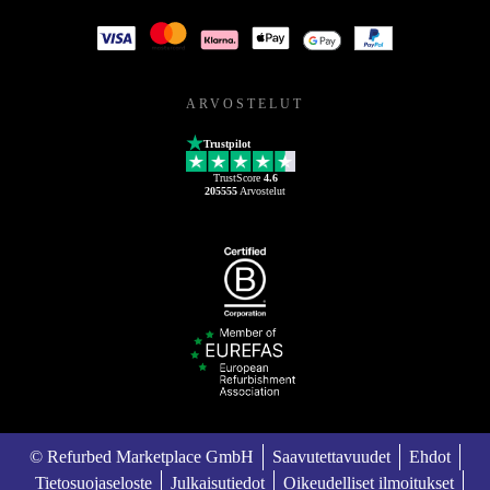
ARVOSTELUT
Trustpilot
TrustScore
4.6
205555
Arvostelut
© Refurbed Marketplace GmbH
Saavutettavuudet
Ehdot
Tietosuojaseloste
Julkaisutiedot
Oikeudelliset ilmoitukset