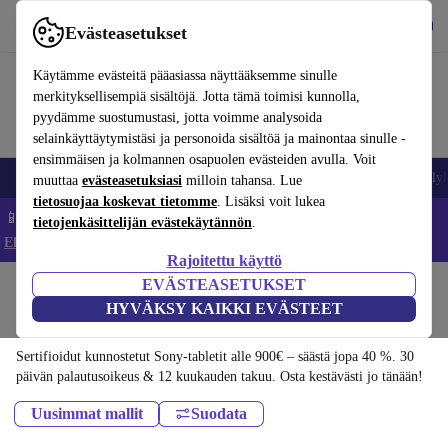
Lataa sovellus
Lataa
Evästeasetukset
Käytä refurbed-palvelua nopeasti ja helposti
Käytämme evästeitä pääasiassa näyttääksemme sinulle
merkityksellisempiä sisältöjä. Jotta tämä toimisi kunnolla,
pyydämme suostumustasi, jotta voimme analysoida
selainkäyttäytymistäsi ja personoida sisältöä ja mainontaa sinulle -
ensimmäisen ja kolmannen osapuolen evästeiden avulla. Voit
Matkapuhelimet ja älypuhelimet
Kannettavat tietokoneet
Tabletit
Älyk
muuttaa
evästeasetuksiasi
milloin tahansa. Lue
tietosuojaa koskevat tietomme
. Lisäksi voit lukea
📱 Säästä 5 % LISÄÄ iPhoneista – Koodi: IPHONEDEAL –
tietojenkäsittelijän evästekäytännön
.
Ehdot ja säännöt
Rajoitettu käyttö
EVÄSTEASETUKSET
Koti
Tuotteet
Tabletit
HYVÄKSY KAIKKI EVÄSTEET
Sony-tabletit:
Sertifioidut kunnostetut Sony-tabletit alle 900€ – säästä jopa 40 %. 30
päivän palautusoikeus & 12 kuukauden takuu. Osta kestävästi jo tänään!
Uusimmat mallit
Suodata