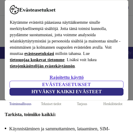
Lataa sovellus
Lataa
Evästeasetukset
Käytä refurbed-palvelua nopeasti ja helposti
Käytämme evästeitä pääasiassa näyttääksemme sinulle
merkityksellisempiä sisältöjä. Jotta tämä toimisi kunnolla,
pyydämme suostumustasi, jotta voimme analysoida
selainkäyttäytymistäsi ja personoida sisältöä ja mainontaa sinulle -
ensimmäisen ja kolmannen osapuolen evästeiden avulla. Voit
Matkapuhelimet ja älypuhelimet
Kannettavat tietokoneet
Tabletit
Älyk
muuttaa
evästeasetuksiasi
milloin tahansa. Lue
tietosuojaa koskevat tietomme
. Lisäksi voit lukea
tietojenkäsittelijän evästekäytännön
.
Myy Samsung Galaxy S24 Ultrasi :
Rajoitettu käyttö
Toiminnallisuus
EVÄSTEASETUKSET
Vaiheet 1/4
HYVÄKSY KAIKKI EVÄSTEET
Toiminnallisuus
Tekniset tiedot
Tarjous
Henkilötiedot
Tarkista, toimiiko kaikki:
Käynnistäminen ja sammuttaminen, lataaminen, SIM-