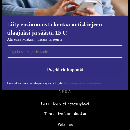
Kunnostusprosessi
Kestävyys
Laatu
Liity ensimmäistä kertaa uutiskirjeen
tilaajaksi ja säästä 15 €!
Tietoa meistä
Älä enää koskaan missaa tarjousta
Työpaikat
Blog
Lehdistö
Pyydä etukuponki
↪ Suunnittelu
Lisätietoja henkilötietojen käytöstä löydät
tietosuojaselosteestamme
APUA
Usein kysytyt kysymykset
Tuotteiden kuntoluokat
Palautus