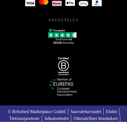
ARVOSTELUT
Trustpilot
TrustScore
4.6
205648
Arvostelut
© Refurbed Marketplace GmbH
Saavutettavuudet
Ehdot
Tietosuojaseloste
Julkaisutiedot
Oikeudelliset ilmoitukset
European Data Act
Cookie Policy