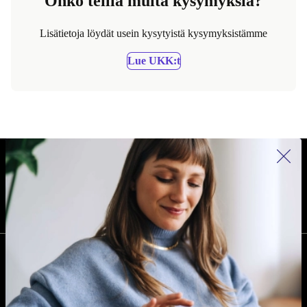
Onko teillä muita kysymyksiä?
Lisätietoja löydät usein kysytyistä kysymyksistämme
Lue UKK:t
REFURBED SUOMI - RETHINK NEW.
SEURAA MEITÄ
YRITYS
Miksi refurbed