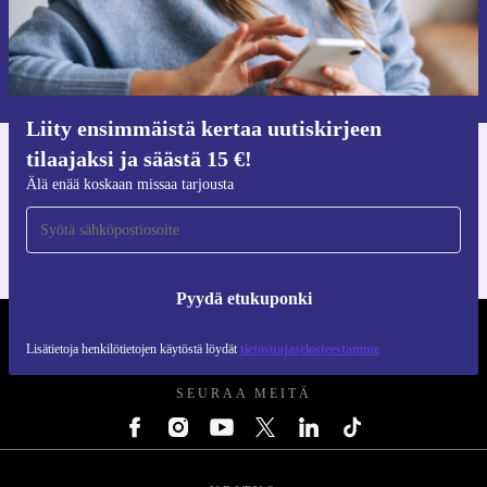
Pyydä etukuponki
Lisätietoja henkilötietojen käytöstä löydät
tietosuojaselosteestamme
.
Liity ensimmäistä kertaa uutiskirjeen
tilaajaksi ja säästä 15 €!
Hanki refurbed-sovellus
Älä enää koskaan missaa tarjousta
iOS:lle ja Androidille
Pyydä etukuponki
REFURBED SUOMI - RETHINK NEW.
Lisätietoja henkilötietojen käytöstä löydät
tietosuojaselosteestamme
SEURAA MEITÄ