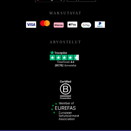
MAKSUTAVAT
ARVOSTELUT
Trustpilot
TrustScore
4.6
205782
Arvostelut