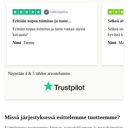
vahvistettu
Erittäin nopea toimitus ja tuote…
Selkeä sivu
Erittäin nopea toimitus ja tuote vastasi täysin
Selkeä sivus
kuvausta!
hyvässä kun
Nimi
Teemu
Nimi
Mark
Näytetään 4 & 5 tähden arvostelumme
Missä järjestyksessä esittelemme tuotteemme?
Esittelemme tuotteemme hinnan, varastotilanteen ja myydyimpien