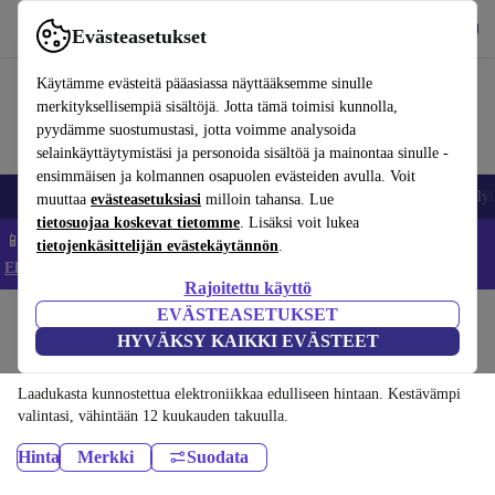
Lataa sovellus
Lataa
Evästeasetukset
Käytä refurbed-palvelua nopeasti ja helposti
Käytämme evästeitä pääasiassa näyttääksemme sinulle
merkityksellisempiä sisältöjä. Jotta tämä toimisi kunnolla,
pyydämme suostumustasi, jotta voimme analysoida
selainkäyttäytymistäsi ja personoida sisältöä ja mainontaa sinulle -
ensimmäisen ja kolmannen osapuolen evästeiden avulla. Voit
Matkapuhelimet ja älypuhelimet
Kannettavat tietokoneet
Tabletit
Älyk
muuttaa
evästeasetuksiasi
milloin tahansa. Lue
tietosuojaa koskevat tietomme
. Lisäksi voit lukea
📱 Säästä 5 % LISÄÄ iPhoneista – Koodi: IPHONEDEAL –
tietojenkäsittelijän evästekäytännön
.
Ehdot ja säännöt
Rajoitettu käyttö
EVÄSTEASETUKSET
Koti
Tuotteet
Koti
HYVÄKSY KAIKKI EVÄSTEET
Soittimet:
Laadukasta kunnostettua elektroniikkaa edulliseen hintaan. Kestävämpi
valintasi, vähintään 12 kuukauden takuulla.
Hinta
Merkki
Suodata