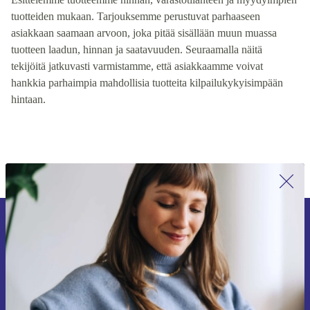
tuotteiden mukaan. Tarjouksemme perustuvat parhaaseen
asiakkaan saamaan arvoon, joka pitää sisällään muun muassa
tuotteen laadun, hinnan ja saatavuuden. Seuraamalla näitä
tekijöitä jatkuvasti varmistamme, että asiakkaamme voivat
hankkia parhaimpia mahdollisia tuotteita kilpailukykyisimpään
hintaan.
Liity ensimmäistä kertaa uutiskirjeen
tilaajaksi ja säästä 15 €!
Älä missaa enää yhtäkään tarjousta.