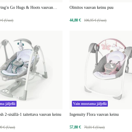
wing'n Go Hugs & Hoots vauvan
Olmitos vauvan keinu puu
44,80 €
0 € (Uusi)
106,95 € (Uusi)
a jäljellä
Vain muutama jäljellä
h 2-sisällä-1 taitettava vauvan keinu
Ingenuity Flora vauvan keinu
57,80 €
99 € (Uusi)
70,01 € (Uusi)