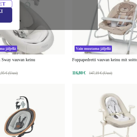
ET
I
a jäljellä
Vain muutama jäljellä
 Sway vauvan keinu
Foppapedretti vauvan keinu mit soitto
116,80 €
,95 € (Uusi)
147,19 € (Uusi)