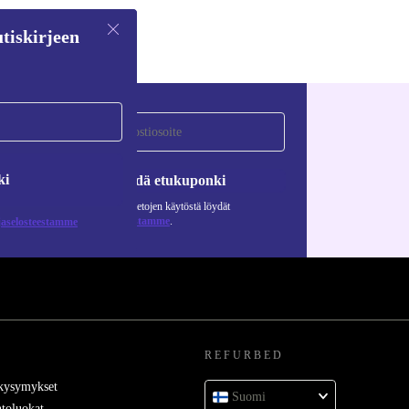
tiskirjeen
ki
Pyydä etukuponki
Lisätietoja henkilötietojen käytöstä löydät
tietosuojaselosteestamme
.
jaselosteestamme
REFURBED
 kysymykset
Suomi
toluokat