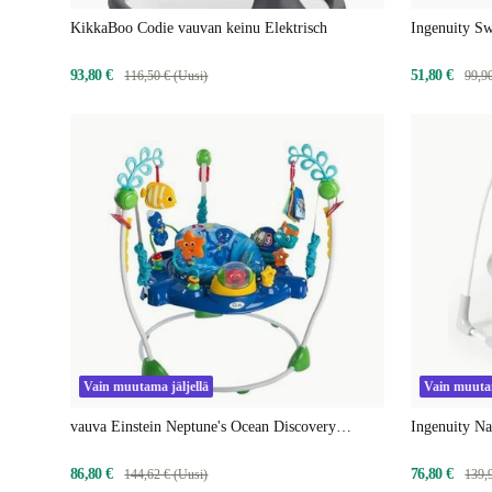
KikkaBoo Codie vauvan keinu Elektrisch
Ingenuity S
keinu
93,80 €
51,80 €
116,50 € (Uusi)
99,9
Vain muutama jäljellä
Vain muutam
vauva Einstein Neptune's Ocean Discovery
Ingenuity Nas
leikkikeskus
86,80 €
76,80 €
144,62 € (Uusi)
139,