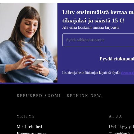
Liity ensimmäistä kertaa uu
tilaajaksi ja säästä 15 €!
Älä enää koskaan missaa tarjousta
Liity ensimmäistä kertaa uutiskirjeen
tilaajaksi ja säästä 15 €!
Pyydä etukupon
Älä missaa enää yhtäkään tarjousta.
Lisätietoja henkilötietojen käytöstä löydät
tietosuo
REFURBED SUOMI - RETHINK NEW.
YRITYS
APUA
Miksi refurbed
Usein kysytyt
Kunnostusprosessi
Tuotteiden kun