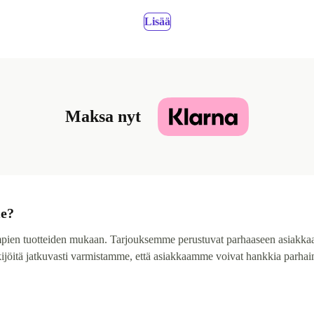
Lisää
Maksa nyt
me?
mpien tuotteiden mukaan. Tarjouksemme perustuvat parhaaseen asiakka
kijöitä jatkuvasti varmistamme, että asiakkaamme voivat hankkia parhai