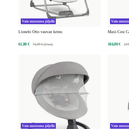
Vain muutama jäljellä
Vain muutam
Lionelo Otto vauvan keinu
Maxi-Cosi Ca
61,80 €
104,80 €
74,99 € (Uusi)
219
Vain muutama jäljellä
Vain muutam