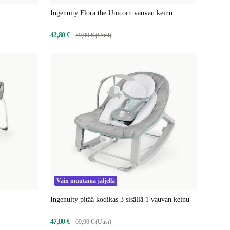
Ingenuity Flora the Unicorn vauvan keinu
42,80 €
59,99 € (Uusi)
Vain muutama jäljellä
Ingenuity pitää kodikas 3 sisällä 1 vauvan keinu
47,80 €
69,90 € (Uusi)