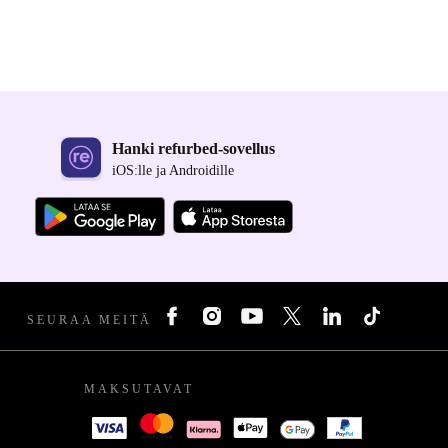
Hanki refurbed-sovellus
iOS:lle ja Androidille
SEURAA MEITÄ
MAKSUTAVAT