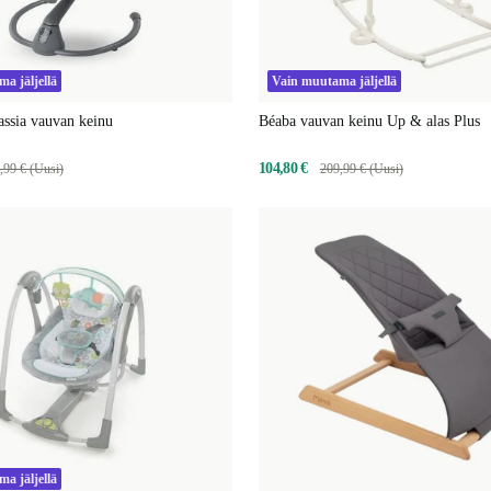
a jäljellä
Vain muutama jäljellä
ssia vauvan keinu
Béaba vauvan keinu Up & alas Plus
104,80 €
,99 € (Uusi)
209,99 € (Uusi)
a jäljellä