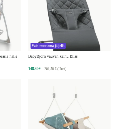
Vain muutama jäljellä
rasia nalle
BabyBjörn vauvan keinu Bliss
148,80 €
201,58 € (Uusi)