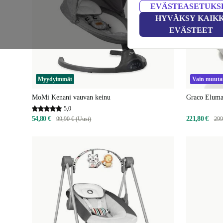
EVÄSTEASETUKS
HYVÄKSY KAIKK
EVÄSTEET
Myydyimmät
Vain muutam
MoMi Kenani vauvan keinu
Graco Eluma
5,0
54,80 €
221,80 €
99,90 € (Uusi)
299