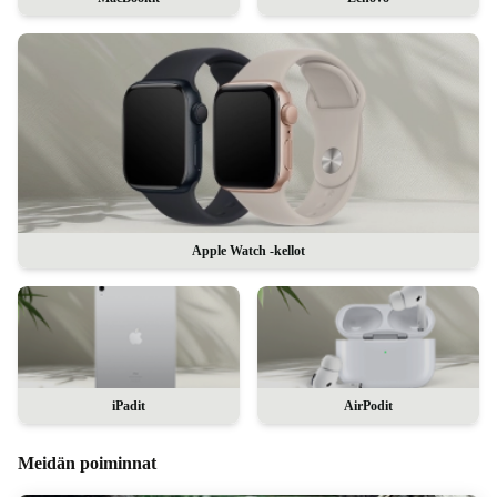
Apple Watch -kellot
iPadit
AirPodit
Meidän poiminnat