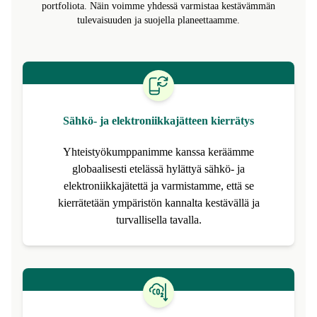
kiertotalouden ratkaisuja, jotta uudelleenkunnostetusta tulee uusi
normaali. Tämän lisäksi tuemme ympäristövaikutushankkeiden
portfoliota. Näin voimme yhdessä varmistaa kestävämmän
tulevaisuuden ja suojella planeettaamme.
Sähkö‑ ja elektroniikkajätteen kierrätys
Yhteistyökumppanimme kanssa keräämme
globaalisesti etelässä hylättyä sähkö‑ ja
elektroniikkajätettä ja varmistamme, että se
kierrätetään ympäristön kannalta kestävällä ja
turvallisella tavalla.