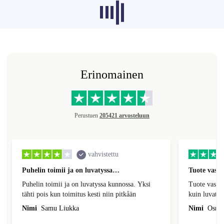
Muiden kategorioiden suositellut
tuotteet eivät lataudu tällä hetkellä,
anteeksi.
Erinomainen
Perustuen
205421 arvosteluun
vahvistettu
Puhelin toimii ja on luvatyssa…
Tuote vasta
Puhelin toimii ja on luvatyssa kunnossa. Yksi
Tuote vastasi
tähti pois kun toimitus kesti niin pitkåän
kuin luvatti
sujuvasti, lu