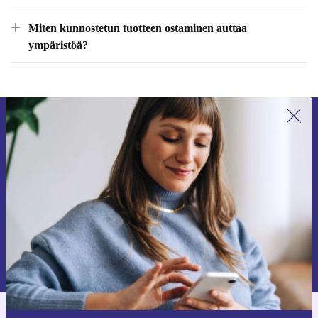
Mitä sisältyy refurbed-ostoksiini?
Miten kunnostetun tuotteen ostaminen auttaa
ympäristöä?
Liity ensimmäistä kertaa uutiskirjeen
tilaajaksi ja säästä 15 €!
Älä missaa enää yhtäkään tarjousta.
Pyydä etukuponki
Lisätietoja henkilötietojen käytöstä löydät
tietosuojaselosteestamme
.