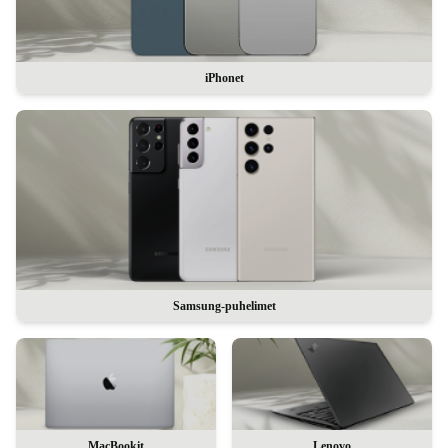
iPhonet
Samsung-puhelimet
MacBookit
Lenovo