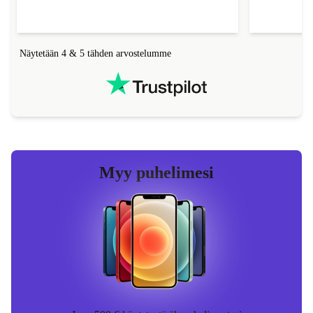
Nimi
Samu Liukka
Nimi
Osmo 
Näytetään 4 & 5 tähden arvostelumme
Myy puhelimesi