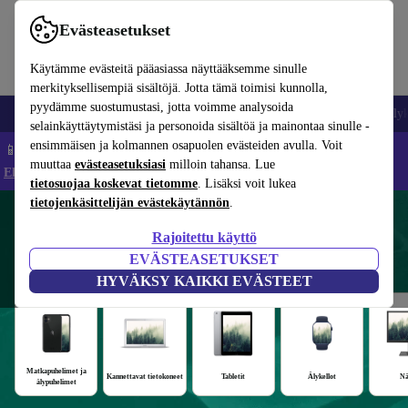
Evästeasetukset
Käytämme evästeitä pääasiassa näyttääksemme sinulle
merkityksellisempiä sisältöjä. Jotta tämä toimisi kunnolla,
pyydämme suostumustasi, jotta voimme analysoida
Matkapuhelimet ja älypuhelimet
Kannettavat tietokoneet
Tabletit
Älyk
selainkäyttäytymistäsi ja personoida sisältöä ja mainontaa sinulle -
ensimmäisen ja kolmannen osapuolen evästeiden avulla. Voit
📱 Säästä 5 % LISÄÄ iPhoneista – Koodi: IPHONEDEAL –
muuttaa
evästeasetuksiasi
milloin tahansa. Lue
Ehdot ja säännöt
tietosuojaa koskevat tietomme
. Lisäksi voit lukea
tietojenkäsittelijän evästekäytännön
.
Kunnostettuja tuotteita vähintään 12
Rajoitettu käyttö
kuukauden takuulla
EVÄSTEASETUKSET
HYVÄKSY KAIKKI EVÄSTEET
Matkapuhelimet ja
Kannettavat tietokoneet
Tabletit
Älykellot
Nä
älypuhelimet