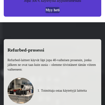
Jopa 500 € käytetystä älypuhelimestasi
Myy heti
Refurbed-prosessi
Refurbed-laitteet käyvät läpi jopa 40-vaiheisen prosessin, jonka
jälkeen ne ovat taas kuin uusia – olemme tiivistäneet tämän viiteen
vaiheeseen:
1. Toimittaja ostaa käytettyjä laitteita