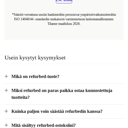
Lie lisää
*Säästöt verrattuna uusiin hankintoihin perustuvat ympäristövaikutustietoihin
ISO 14040/44 -standardin mukaisesti varmennetusta laskentamallistamme.
Tilanne maaliskuu 2026.
Usein kysytyt kysymykset
Mikä on refurbed-tuote?
Miksi refurbed on paras paikka ostaa kunnostettuja
tuotteita?
Kuinka paljon voin säästää refurbedin kanssa?