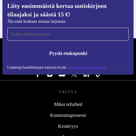
Hanki refurbed-sovellus
Liity ensimmäistä kertaa uutiskirjeen
iOS:lle ja Androidille
tilaajaksi ja säästä 15 €!
Älä enää koskaan missaa tarjousta
REFURBED SUOMI - RETHINK NEW.
Pyydä etukuponki
SEURAA MEITÄ
Lisätietoja henkilötietojen käytöstä löydät
tietosuojaselosteestamme
YRITYS
Miksi refurbed
Kunnostusprosessi
Kestävyys