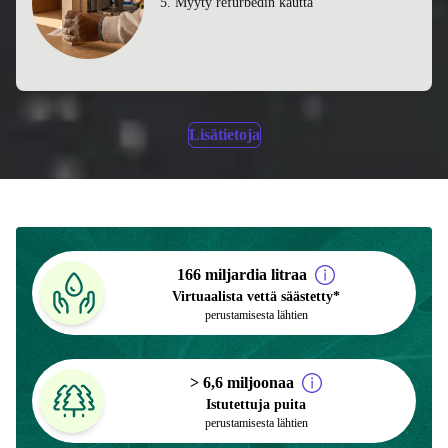
5. Myyty refurbedin kautta
Lisätietoja
166 miljardia litraa
Virtuaalista vettä säästetty*
perustamisesta lähtien
> 6,6 miljoonaa
Istutettuja puita