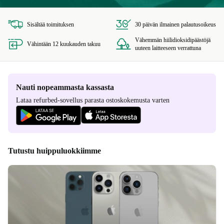
Sisältää toimituksen
30 päivän ilmainen palautusoikeus
Vähemmän hiilidioksidipäästöjä
Vähintään 12 kuukauden takuu
uuteen laitteeseen verrattuna
Nauti nopeammasta kassasta
Lataa refurbed-sovellus parasta ostoskokemusta varten
Tutustu huippuluokkiimme