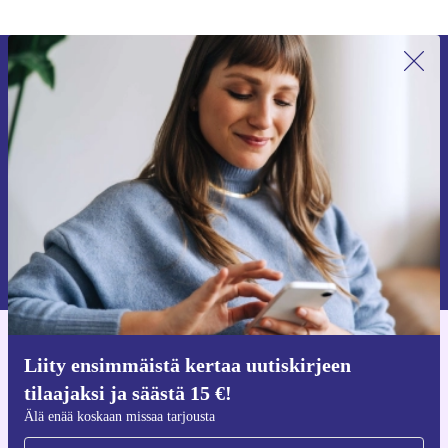
Liity ensimmäistä kertaa uutiskirjeen
tilaajaksi ja säästä 15 €!
Älä missaa enää yhtäkään tarjousta.
Pyydä etukuponki
Lisätietoja henkilötietojen käytöstä löydät
tietosuojaselosteestamme
.
Hanki refurbed-sovellus
Liity ensimmäistä kertaa uutiskirjeen
iOS:lle ja Androidille
tilaajaksi ja säästä 15 €!
Älä enää koskaan missaa tarjousta