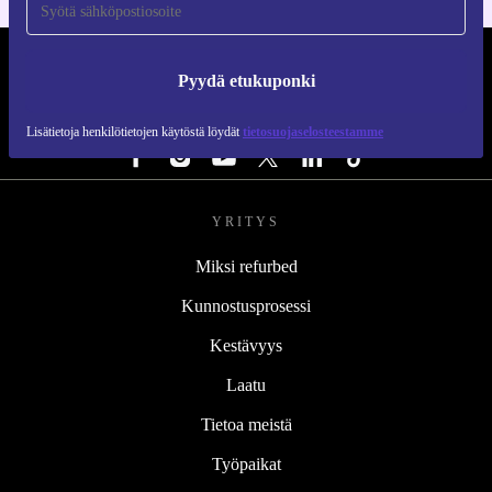
REFURBED SUOMI - RETHINK NEW.
Pyydä etukuponki
SEURAA MEITÄ
Lisätietoja henkilötietojen käytöstä löydät
tietosuojaselosteestamme
YRITYS
Miksi refurbed
Kunnostusprosessi
Kestävyys
Laatu
Tietoa meistä
Työpaikat