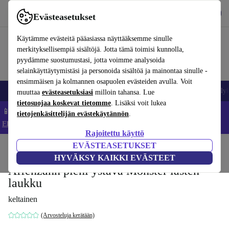
Lataa sovellus
Lataa
Evästeasetukset
Käytä refurbed-palvelua nopeasti ja helposti
Käytämme evästeitä pääasiassa näyttääksemme sinulle
merkityksellisempiä sisältöjä. Jotta tämä toimisi kunnolla,
pyydämme suostumustasi, jotta voimme analysoida
selainkäyttäytymistäsi ja personoida sisältöä ja mainontaa sinulle -
ensimmäisen ja kolmannen osapuolen evästeiden avulla. Voit
Matkapuhelimet ja älypuhelimet
Kannettavat tietokoneet
Tabletit
Älyk
muuttaa
evästeasetuksiasi
milloin tahansa. Lue
tietosuojaa koskevat tietomme
. Lisäksi voit lukea
📱 Säästä 5 % LISÄÄ iPhoneista – Koodi: IPHONEDEAL –
tietojenkäsittelijän evästekäytännön
.
Ehdot ja säännöt
Rajoitettu käyttö
EVÄSTEASETUKSET
Koti
Vauvat ja lapset
HYVÄKSY KAIKKI EVÄSTEET
Affenzahn pieni ystävä Monster lasten
laukku
keltainen
(Arvosteluja kerätään)