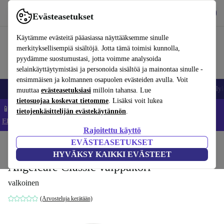
Lataa sovellus
Lataa
Evästeasetukset
Käytä refurbed-palvelua nopeasti ja helposti
Käytämme evästeitä pääasiassa näyttääksemme sinulle
merkityksellisempiä sisältöjä. Jotta tämä toimisi kunnolla,
pyydämme suostumustasi, jotta voimme analysoida
selainkäyttäytymistäsi ja personoida sisältöä ja mainontaa sinulle -
ensimmäisen ja kolmannen osapuolen evästeiden avulla. Voit
Matkapuhelimet ja älypuhelimet
Kannettavat tietokoneet
Tabletit
Älyk
muuttaa
evästeasetuksiasi
milloin tahansa. Lue
tietosuojaa koskevat tietomme
. Lisäksi voit lukea
📱 Säästä 5 % LISÄÄ iPhoneista – Koodi: IPHONEDEAL –
tietojenkäsittelijän evästekäytännön
.
Ehdot ja säännöt
Rajoitettu käyttö
EVÄSTEASETUKSET
Koti
Vauvat ja lapset
HYVÄKSY KAIKKI EVÄSTEET
Angelcare Classic vaippakori
valkoinen
(Arvosteluja kerätään)