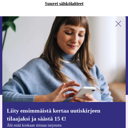
Suuret sähkölaitteet
Liity ensimmäistä kertaa uutiskirjeen
tilaajaksi ja säästä 15 €!
Älä missaa enää yhtäkään tarjousta.
Pyydä etukuponki
Lisätietoja henkilötietojen käytöstä löydät
tietosuojaselosteestamme
.
Hanki refurbed-sovellus
Liity ensimmäistä kertaa uutiskirjeen
iOS:lle ja Androidille
tilaajaksi ja säästä 15 €!
Älä enää koskaan missaa tarjousta