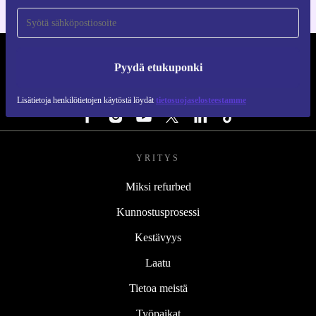
REFURBED SUOMI - RETHINK NEW.
Pyydä etukuponki
SEURAA MEITÄ
Lisätietoja henkilötietojen käytöstä löydät
tietosuojaselosteestamme
YRITYS
Miksi refurbed
Kunnostusprosessi
Kestävyys
Laatu
Tietoa meistä
Työpaikat