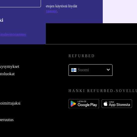
Lisätietoja henkilötietojen käytöstä löydät
tietosuojaselosteestamme
.
ki
jaselosteestamme
REFURBED
 kysymykset
Suomi
toluokat
HANKI REFURBED-SOVELL
oimittajaksi
eruutus