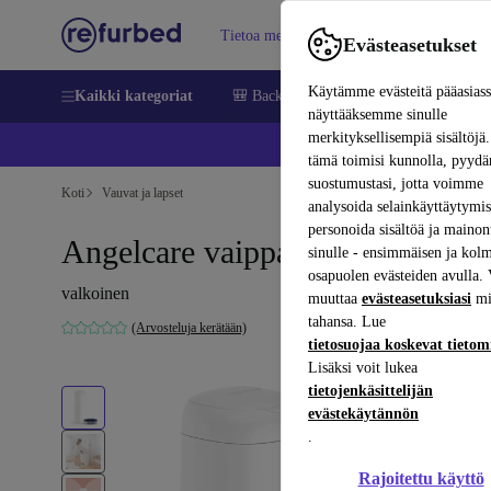
Tietoa meistä
Myy
Apua
Evästeasetukset
Käytämme evästeitä pääasias
Kaikki kategoriat
🎒 Back to school
Matkapuhelimet ja äl
näyttääksemme sinulle
merkityksellisempiä sisältöjä.
📱 
tämä toimisi kunnolla, pyy
suostumustasi, jotta voimme
Koti
Vauvat ja lapset
analysoida selainkäyttäytymist
personoida sisältöä ja mainon
Angelcare vaippakori
sinulle - ensimmäisen ja kol
osapuolen evästeiden avulla. 
valkoinen
muuttaa
evästeasetuksiasi
mi
tahansa. Lue
(Arvosteluja kerätään)
tietosuojaa koskevat tieto
Lisäksi voit lukea
tietojenkäsittelijän
evästekäytännön
.
Rajoitettu käyttö