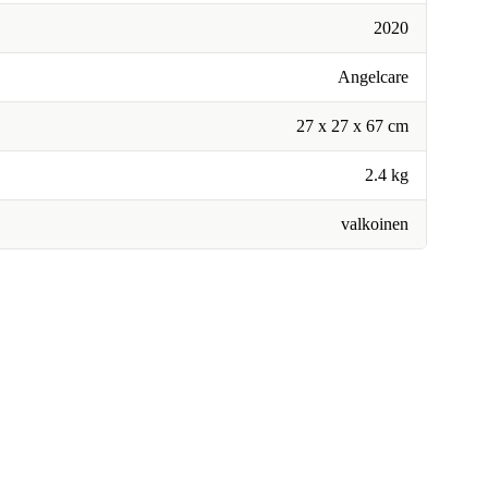
2020
Angelcare
27 x 27 x 67 cm
2.4 kg
valkoinen