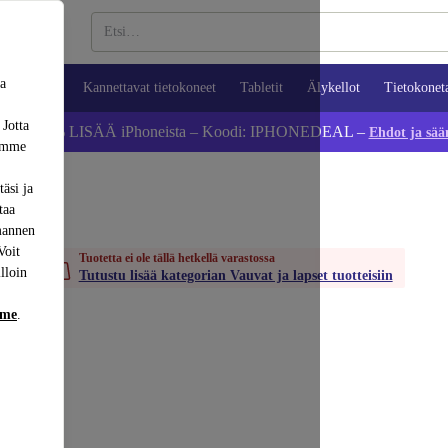
sa
ypuhelimet
Kannettavat tietokoneet
Tabletit
Älykellot
Tietokonet
 Jotta
Säästä 5 % LISÄÄ iPhoneista – Koodi: IPHONEDEAL –
Ehdot ja sää
dämme
äsi ja
taa
mannen
Voit
Tuotetta ei ole tällä hetkellä varastossa
lloin
Tutustu lisää kategorian Vauvat ja lapset tuotteisiin
mme
.