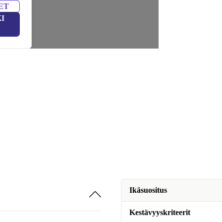
ET
I
Ikäsuositus
Kestävyyskriteerit