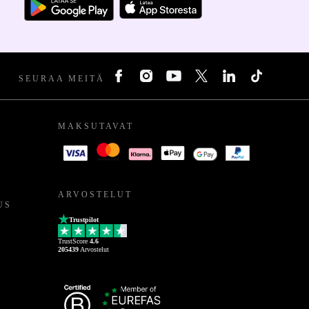
SEURAA MEITÄ
MAKSUTAVAT
ARVOSTELUT
US
Trustpilot
TrustScore
4.6
205439
Arvostelut