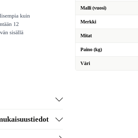
Malli (vuosi)
lisempia kuin
Merkki
intään 12
vän sisällä
Mitat
Paino (kg)
Väri
mukaisuustiedot