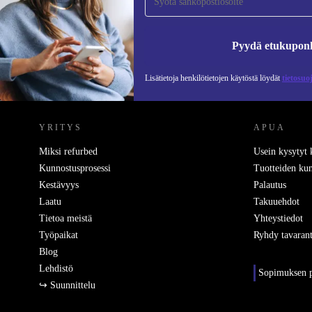
Älä missaa enää yhtäkään tarjousta.
Pyydä etukupon
Lisätietoja henkilötietojen käytöstä löydät
tietosuo
REFURBED SUOMI - RETHINK NEW.
YRITYS
APUA
Miksi refurbed
Usein kysytyt
Kunnostusprosessi
Tuotteiden kun
Kestävyys
Palautus
Laatu
Takuuehdot
Tietoa meistä
Yhteystiedot
Työpaikat
Ryhdy tavarant
Blog
Lehdistö
Sopimuksen p
↪ Suunnittelu