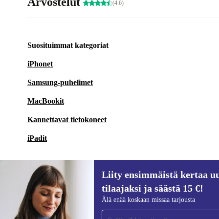
Arvostelut
(4.6)
Suosituimmat kategoriat
iPhonet
Samsung-puhelimet
MacBookit
Kannettavat tietokoneet
iPadit
Liity ensimmäistä kertaa uu
tilaajaksi ja säästä 15 €!
Liity ensimmäistä kertaa uutiskirjeen
Älä enää koskaan missaa tarjousta
tilaajaksi ja säästä 15 €!