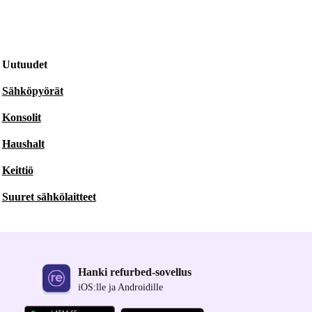
Uutuudet
Sähköpyörät
Konsolit
Haushalt
Keittiö
Suuret sähkölaitteet
Hanki refurbed-sovellus
iOS:lle ja Androidille