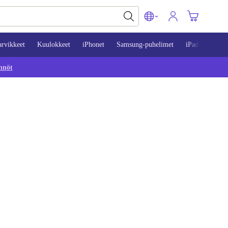
arvikkeet
Kuulokkeet
iPhonet
Samsung-puhelimet
iPadit
Mac
nnöt