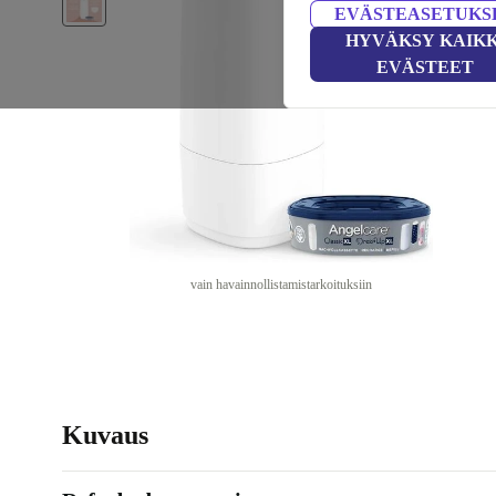
EVÄSTEASETUKS
HYVÄKSY KAIKK
EVÄSTEET
vain havainnollistamistarkoituksiin
Kuvaus