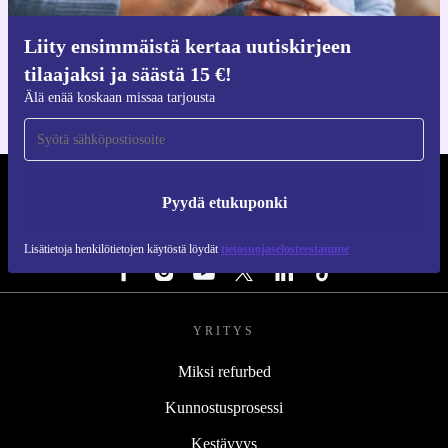
Hanki refurbed-sovellus
Liity ensimmäistä kertaa uutiskirjeen
iOS:lle ja Androidille
tilaajaksi ja säästä 15 €!
Älä enää koskaan missaa tarjousta
REFURBED SUOMI - RETHINK NEW.
Pyydä etukuponki
SEURAA MEITÄ
Lisätietoja henkilötietojen käytöstä löydät
tietosuojaselosteestamme
YRITYS
Miksi refurbed
Kunnostusprosessi
Kestävyys