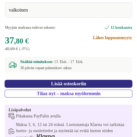
valkoinen
Myyjän mukana tulevat takuut:
12 kuukautta
37
Lähes loppuunmyyty
,80 €
40,99 €
(-8%)
Sisältää toimituksen:
13. Elok. -
17. Elok.
30 päivän vapaat palautukset -takuu
Lisää ostoskoriin
Tilaa nyt – maksa myöhemmin
Lisäpalvelut
Pikakassa PayPalin avulla
Maksa 3, 6, 12 tai 24 erässä. Luotonantaja Klarna voi tarkistaa
luotto- ja osoitetiedot ja myöntää tai evätä luoton niiden