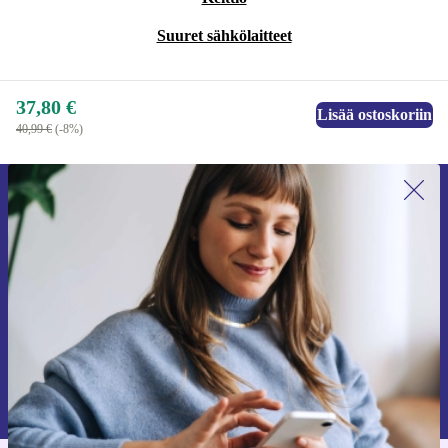
Suuret sähkölaitteet
37,80 €
Lisää ostoskoriin
40,99 €
(-8%)
Liity ensimmäistä kertaa uutiskirjeen
tilaajaksi ja säästä 15 €!
Älä missaa enää yhtäkään tarjousta.
Pyydä etukuponki
Lisätietoja henkilötietojen käytöstä löydät
tietosuojaselosteestamme
.