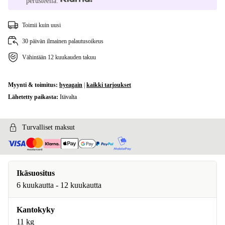
perusteella.
Toimii kuin uusi
30 päivän ilmainen palautusoikeus
Vähintään 12 kuukauden takuu
Myynti & toimitus:
byeagain
|
kaikki tarjoukset
Lähetetty paikasta:
Itävalta
Turvalliset maksut
Ikäsuositus
6 kuukautta - 12 kuukautta
Kantokyky
11 kg