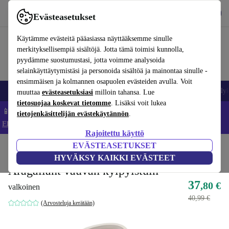
Lataa sovellus
Lataa
Evästeasetukset
Käytä refurbed-palvelua nopeasti ja helposti
Käytämme evästeitä pääasiassa näyttääksemme sinulle
merkityksellisempiä sisältöjä. Jotta tämä toimisi kunnolla,
pyydämme suostumustasi, jotta voimme analysoida
selainkäyttäytymistäsi ja personoida sisältöä ja mainontaa sinulle -
ensimmäisen ja kolmannen osapuolen evästeiden avulla. Voit
Matkapuhelimet ja älypuhelimet
Kannettavat tietokoneet
Tabletit
Älyk
muuttaa
evästeasetuksiasi
milloin tahansa. Lue
tietosuojaa koskevat tietomme
. Lisäksi voit lukea
📱 Säästä 5 % LISÄÄ iPhoneista – Koodi: IPHONEDEAL –
tietojenkäsittelijän evästekäytännön
.
Ehdot ja säännöt
Rajoitettu käyttö
EVÄSTEASETUKSET
Koti
Vauvat ja lapset
Potat ja pesut
Kylpyistuimet
HYVÄKSY KAIKKI EVÄSTEET
Aragallant vauvan kylpyistuin
37
,80 €
valkoinen
40,99 €
(Arvosteluja kerätään)