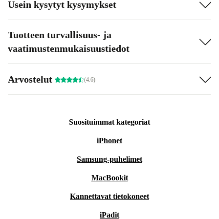
Usein kysytyt kysymykset
Tuotteen turvallisuus- ja
vaatimustenmukaisuustiedot
Arvostelut
(4.6)
Suosituimmat kategoriat
iPhonet
Samsung-puhelimet
MacBookit
Kannettavat tietokoneet
iPadit