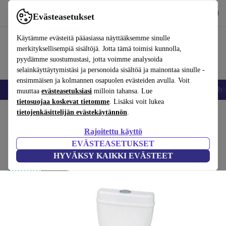
Lataa sovellus
Lataa
Evästeasetukset
Käytä refurbed-palvelua nopeasti ja helposti
Käytämme evästeitä pääasiassa näyttääksemme sinulle
merkityksellisempiä sisältöjä. Jotta tämä toimisi kunnolla,
pyydämme suostumustasi, jotta voimme analysoida
selainkäyttäytymistäsi ja personoida sisältöä ja mainontaa sinulle -
ensimmäisen ja kolmannen osapuolen evästeiden avulla. Voit
Matkapuhelimet ja älypuhelimet
Kannettavat tietokoneet
Tabletit
Älyk
muuttaa
evästeasetuksiasi
milloin tahansa. Lue
tietosuojaa koskevat tietomme
. Lisäksi voit lukea
Koti
tietojenkäsittelijän evästekäytännön
Vauvat ja lapset
Potat ja pesut
Potat
.
Rajoitettu käyttö
BabyGo potta
EVÄSTEASETUKSET
valkoinen
HYVÄKSY KAIKKI EVÄSTEET
(2 arvostelut)