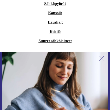
Sähköpyörät
Konsolit
Haushalt
Keittiö
Suuret sähkölaitteet
Liity ensimmäistä kertaa uutiskirjeen
tilaajaksi ja säästä 15 €!
Älä missaa enää yhtäkään tarjousta.
Pyydä etukuponki
Lisätietoja henkilötietojen käytöstä löydät
tietosuojaselosteestamme
.