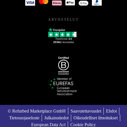
ARVOSTELUT
Trustpilot
TrustScore
4.6
205862
Arvostelut
© Refurbed Marketplace GmbH
Saavutettavuudet
Ehdot
Tietosuojaseloste
Julkaisutiedot
Oikeudelliset ilmoitukset
European Data Act
Cookie Policy