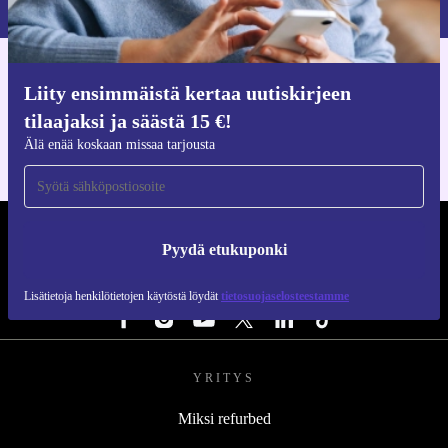
Hanki refurbed-sovellus
Liity ensimmäistä kertaa uutiskirjeen
iOS:lle ja Androidille
tilaajaksi ja säästä 15 €!
Älä enää koskaan missaa tarjousta
REFURBED SUOMI - RETHINK NEW.
Pyydä etukuponki
SEURAA MEITÄ
Lisätietoja henkilötietojen käytöstä löydät
tietosuojaselosteestamme
YRITYS
Miksi refurbed