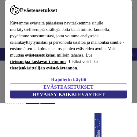
Lataa sovellus
Lataa
Evästeasetukset
Käytä refurbed-palvelua nopeasti ja helposti
Käytämme evästeitä pääasiassa näyttääksemme sinulle
merkityksellisempiä sisältöjä. Jotta tämä toimisi kunnolla,
pyydämme suostumustasi, jotta voimme analysoida
selainkäyttäytymistäsi ja personoida sisältöä ja mainontaa sinulle -
ensimmäisen ja kolmannen osapuolen evästeiden avulla. Voit
Matkapuhelimet ja älypuhelimet
Kannettavat tietokoneet
Tabletit
Älyk
muuttaa
evästeasetuksiasi
milloin tahansa. Lue
tietosuojaa koskevat tietomme
. Lisäksi voit lukea
Koti
tietojenkäsittelijän evästekäytännön
Vauvat ja lapset
Potat ja pesut
.
Rajoitettu käyttö
Badabulle Badewanne
EVÄSTEASETUKSET
35
,80 €
sininen
HYVÄKSY KAIKKI EVÄSTEET
50,32 €
(Arvosteluja kerätään)