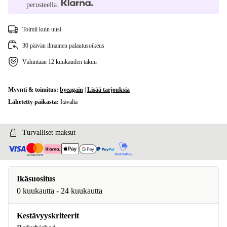
perusteella.
Toimii kuin uusi
30 päivän ilmainen palautusoikeus
Vähintään 12 kuukauden takuu
Myynti & toimitus:
byeagain
|
Lisää tarjouksia
Lähetetty paikasta:
Itävalta
Turvalliset maksut
Ikäsuositus
0 kuukautta - 24 kuukautta
Kestävyyskriteerit