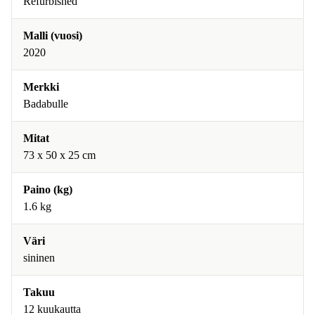
Refurbished
Malli (vuosi)
2020
Merkki
Badabulle
Mitat
73 x 50 x 25 cm
Paino (kg)
1.6 kg
Väri
sininen
Takuu
12 kuukautta