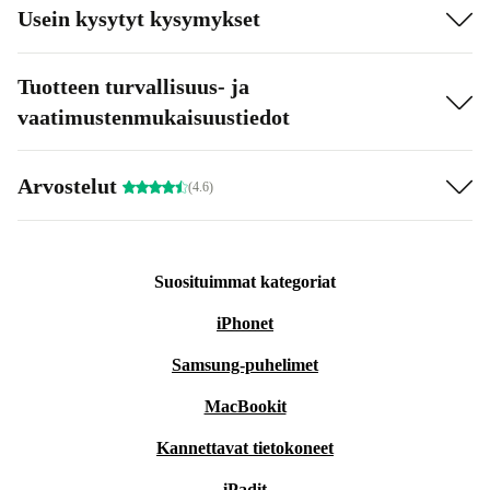
Usein kysytyt kysymykset
Tuotteen turvallisuus- ja
vaatimustenmukaisuustiedot
Arvostelut
(4.6)
Suosituimmat kategoriat
iPhonet
Samsung-puhelimet
MacBookit
Kannettavat tietokoneet
iPadit