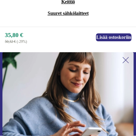
Keittiö
Suuret sähkölaitteet
35,80 €
Lisää ostoskoriin
50,32 €
(-29%)
Liity ensimmäistä kertaa uutiskirjeen
tilaajaksi ja säästä 15 €!
Älä missaa enää yhtäkään tarjousta.
Pyydä etukuponki
Lisätietoja henkilötietojen käytöstä löydät
tietosuojaselosteestamme
.