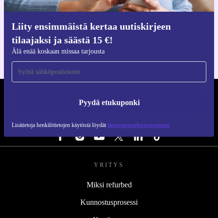
Hanki refurbed-sovellus
Liity ensimmäistä kertaa uutiskirjeen
iOS:lle ja Androidille
tilaajaksi ja säästä 15 €!
Älä enää koskaan missaa tarjousta
REFURBED SUOMI - RETHINK NEW.
Pyydä etukuponki
SEURAA MEITÄ
Lisätietoja henkilötietojen käytöstä löydät
tietosuojaselosteestamme
YRITYS
Miksi refurbed
Kunnostusprosessi