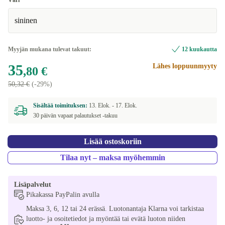
Väri
sininen
Myyjän mukana tulevat takuut:
12 kuukautta
35
Lähes loppuunmyyty
,80 €
50,32 €
(-29%)
Sisältää toimituksen:
13. Elok. -
17. Elok.
30 päivän vapaat palautukset -takuu
Lisää ostoskoriin
Tilaa nyt – maksa myöhemmin
Lisäpalvelut
Pikakassa PayPalin avulla
Maksa 3, 6, 12 tai 24 erässä. Luotonantaja Klarna voi tarkistaa
luotto- ja osoitetiedot ja myöntää tai evätä luoton niiden