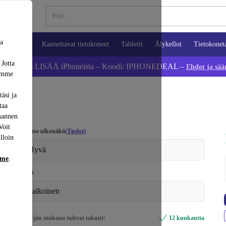
sa
ypuhelimet
Kannettavat tietokoneet
Tabletit
Älykellot
Tietokonet
 Jotta
Säästä 5 % LISÄÄ iPhoneista – Koodi: IPHONEDEAL –
Ehdot ja sää
dämme
äsi ja
taa
mannen
Voit
Valitse ulkonäkö
(Tiedot)
lloin
Hyvä
mme
.
Väri
valkoinen
Myyjän mukana tulevat takuut:
12 kuukautta