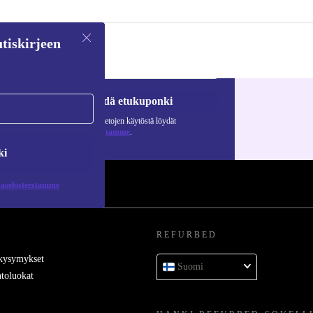
tiskirjeen
Pyydä etukuponki
Lisätietoja henkilötietojen käytöstä löydät
tietosuojaselosteestamme
.
ki
jaselosteestamme
REFURBED
 kysymykset
Suomi
toluokat