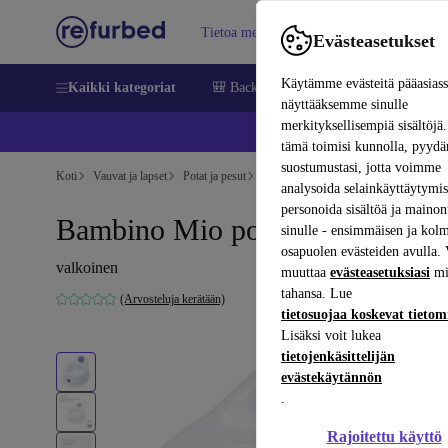
Tietoa meistä
Myy
Apua
Evästeasetukset
Käytämme evästeitä pääasias
Kaikki kategoriat
🎒 Back to school
Matkapuhelimet ja äl
näyttääksemme sinulle
merkityksellisempiä sisältöjä.
📱 
tämä toimisi kunnolla, pyy
suostumustasi, jotta voimme
Koti
Vauvat ja lapset
Potat ja pesut
Potat
analysoida selainkäyttäytymist
personoida sisältöä ja mainon
Bambino Mio potta
sinulle - ensimmäisen ja kol
osapuolen evästeiden avulla. 
valkoinen
muuttaa
evästeasetuksiasi
mi
tahansa. Lue
(Arvosteluja kerätään)
tietosuojaa koskevat tieto
Lisäksi voit lukea
tietojenkäsittelijän
evästekäytännön
.
Rajoitettu käyttö