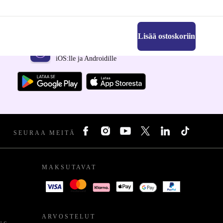
Lisää ostoskoriin
Hanki refurbed-sovellus
iOS:lle ja Androidille
SEURAA MEITÄ
MAKSUTAVAT
ARVOSTELUT