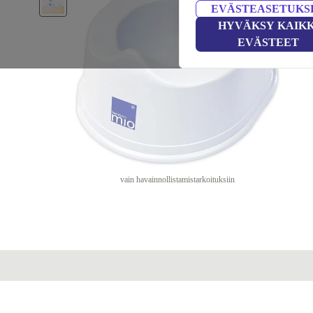
EVÄSTEASETUKS
HYVÄKSY KAIKK
EVÄSTEET
vain havainnollistamistarkoituksiin