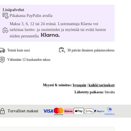
Lisäpalvelut
Pikakassa PayPalin avulla
Maksa 3, 6, 12 tai 24 erässä. Luotonantaja Klarna voi
tarkistaa luotto- ja osoitetiedot ja myöntää tai evätä luoton
niiden perusteella.
Toimii kuin uusi
30 päivän ilmainen palautusoikeus
Vähintään 12 kuukauden takuu
Myynti & toimitus:
byeagain
|
kaikki tarjoukset
Lähetetty paikasta:
Itävalta
Turvalliset maksut