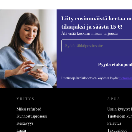
Liity ensimmäistä kertaa uu
13,80 €
tilaajaksi ja säästä 15 €!
Liity ensimmäistä kertaa uutiskirjeen
Älä enää koskaan missaa tarjousta
tilaajaksi ja säästä 15 €!
Älä missaa enää yhtäkään tarjousta.
Pyydä etukupon
Lisätietoja henkilötietojen käytöstä löydät
tietosuo
REFURBED SUOMI - RETHINK NEW.
YRITYS
APUA
Miksi refurbed
Usein kysytyt
Kunnostusprosessi
Tuotteiden kun
Kestävyys
Palautus
Laatu
Takuuehdot