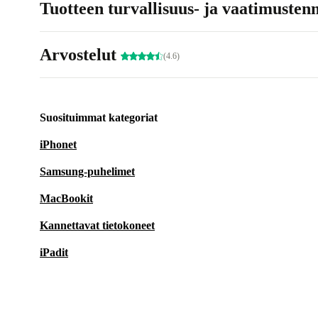
Tuotteen turvallisuus- ja vaatimusten
Arvostelut
(4.6)
Suosituimmat kategoriat
iPhonet
Samsung-puhelimet
MacBookit
Kannettavat tietokoneet
iPadit