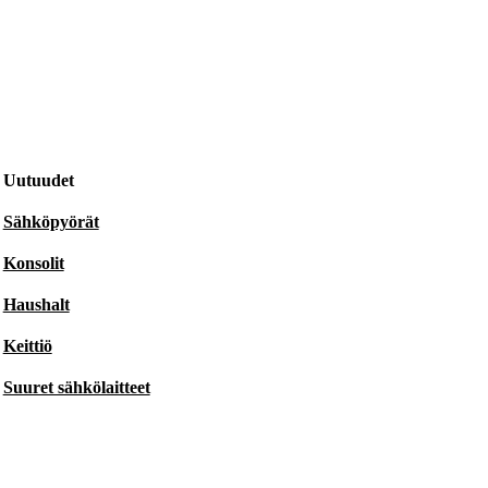
Uutuudet
Sähköpyörät
Konsolit
Haushalt
Keittiö
Suuret sähkölaitteet