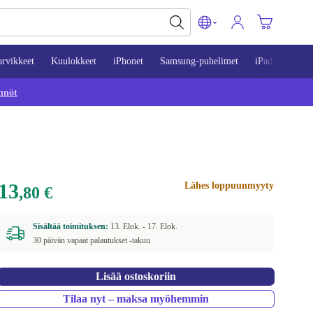
arvikkeet
Kuulokkeet
iPhonet
Samsung-puhelimet
iPadit
Mac
nnöt
13
Lähes loppuunmyyty
,80 €
Sisältää toimituksen:
13. Elok. -
17. Elok.
30 päivän vapaat palautukset -takuu
Lisää ostoskoriin
Tilaa nyt – maksa myöhemmin