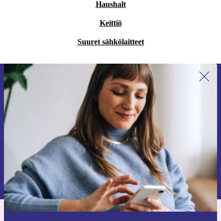
Haushalt
Keittiö
Suuret sähkölaitteet
Liity ensimmäistä kertaa uutiskirjeen
tilaajaksi ja säästä 15 €!
Älä missaa enää yhtäkään tarjousta.
Pyydä etukuponki
Lisätietoja henkilötietojen käytöstä löydät
tietosuojaselosteestamme
.
Hanki refurbed-sovellus