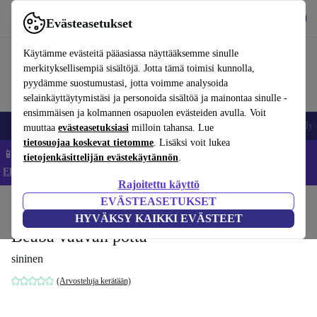
Lataa sovellus
Lataa
Evästeasetukset
Käytä refurbed-palvelua nopeasti ja helposti
Käytämme evästeitä pääasiassa näyttääksemme sinulle
merkityksellisempiä sisältöjä. Jotta tämä toimisi kunnolla,
pyydämme suostumustasi, jotta voimme analysoida
selainkäyttäytymistäsi ja personoida sisältöä ja mainontaa sinulle -
ensimmäisen ja kolmannen osapuolen evästeiden avulla. Voit
Matkapuhelimet ja älypuhelimet
Kannettavat tietokoneet
Tabletit
Älyk
muuttaa
evästeasetuksiasi
milloin tahansa. Lue
tietosuojaa koskevat tietomme
. Lisäksi voit lukea
📱 Säästä 5 % LISÄÄ iPhoneista – Koodi: IPHONEDEAL –
tietojenkäsittelijän evästekäytännön
.
Ehdot ja säännöt
Rajoitettu käyttö
EVÄSTEASETUKSET
Koti
Vauvat ja lapset
Potat ja pesut
Potat
HYVÄKSY KAIKKI EVÄSTEET
Béaba vauvan potta
sininen
(Arvosteluja kerätään)