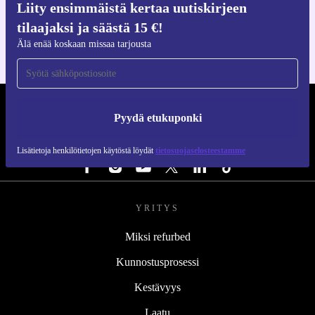
Liity ensimmäistä kertaa uutiskirjeen
iOS:lle ja Androidille
tilaajaksi ja säästä 15 €!
Älä enää koskaan missaa tarjousta
REFURBED SUOMI - RETHINK NEW.
Pyydä etukuponki
SEURAA MEITÄ
Lisätietoja henkilötietojen käytöstä löydät
tietosuojaselosteestamme
YRITYS
Miksi refurbed
Kunnostusprosessi
Kestävyys
Laatu