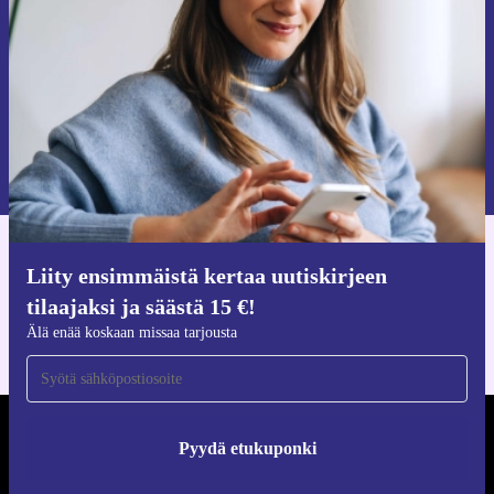
Älä missaa enää yhtäkään tarjousta.
Pyydä etukuponki
Lisätietoja henkilötietojen käytöstä löydät
tietosuojaselosteestamme
.
Hanki refurbed-sovellus
Liity ensimmäistä kertaa uutiskirjeen
iOS:lle ja Androidille
tilaajaksi ja säästä 15 €!
Älä enää koskaan missaa tarjousta
REFURBED SUOMI - RETHINK NEW.
Pyydä etukuponki
SEURAA MEITÄ