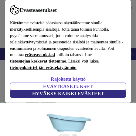
Lataa sovellus
Lataa
Evästeasetukset
Käytä refurbed-palvelua nopeasti ja helposti
Käytämme evästeitä pääasiassa näyttääksemme sinulle
merkityksellisempiä sisältöjä. Jotta tämä toimisi kunnolla,
pyydämme suostumustasi, jotta voimme analysoida
selainkäyttäytymistäsi ja personoida sisältöä ja mainontaa sinulle -
ensimmäisen ja kolmannen osapuolen evästeiden avulla. Voit
Matkapuhelimet ja älypuhelimet
Kannettavat tietokoneet
Tabletit
Älyk
muuttaa
evästeasetuksiasi
milloin tahansa. Lue
tietosuojaa koskevat tietomme
. Lisäksi voit lukea
Koti
tietojenkäsittelijän evästekäytännön
Vauvat ja lapset
Potat ja pesut
.
Rajoitettu käyttö
Bébé Jou® Basis Sense kylpysarja
EVÄSTEASETUKSET
sininen
HYVÄKSY KAIKKI EVÄSTEET
(Arvosteluja kerätään)