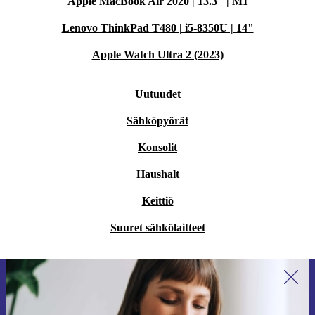
Apple MacBook Air 2020 | 13.3" | M1
Lenovo ThinkPad T480 | i5-8350U | 14"
Apple Watch Ultra 2 (2023)
Uutuudet
Sähköpyörät
Konsolit
Haushalt
Keittiö
Suuret sähkölaitteet
Liity ensimmäistä kertaa uutiskirjeen
tilaajaksi ja säästä 15 €!