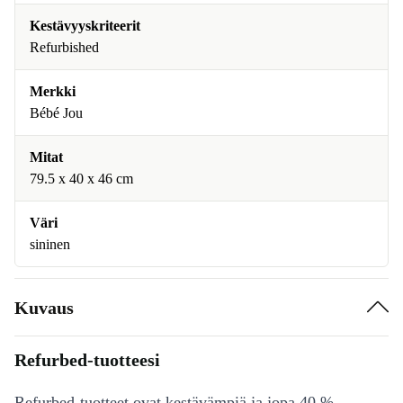
Kestävyyskriteerit
Refurbished
Merkki
Bébé Jou
Mitat
79.5 x 40 x 46 cm
Väri
sininen
Kuvaus
Refurbed-tuotteesi
Refurbed-tuotteet ovat kestävämpiä ja jopa 40 %