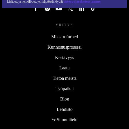
Lisätietoja henkilötietojen käytöstä löydät
tietosuojaselosteestamme
YRITYS
Miksi refurbed
Kunnostusprosessi
Kestävyys
Laatu
Tietoa meistä
Työpaikat
Blog
Lehdistö
↪ Suunnittelu