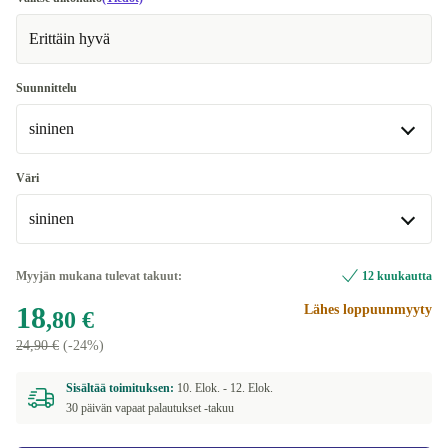
Erittäin hyvä
Suunnittelu
sininen
sininen
Väri
Saatavilla muissa konfiguraatioissa
sininen
beige | beige
+4 €
sininen
Myyjän mukana tulevat takuut:
12 kuukautta
Saatavilla muissa konfiguraatioissa
18
Lähes loppuunmyyty
,80 €
beige | beige
+4 €
24,90 €
(-24%)
Sisältää toimituksen:
10. Elok. -
12. Elok.
30 päivän vapaat palautukset -takuu