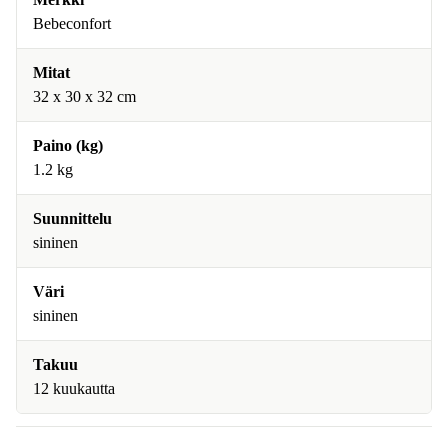
Bebeconfort
Mitat
‎32 x 30 x 32 cm
Paino (kg)
1.2 kg
Suunnittelu
sininen
Väri
sininen
Takuu
12 kuukautta