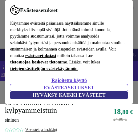
Lataa sovellus
Lataa
Evästeasetukset
Käytä refurbed-palvelua nopeasti ja helposti
Käytämme evästeitä pääasiassa näyttääksemme sinulle
merkityksellisempiä sisältöjä. Jotta tämä toimisi kunnolla,
pyydämme suostumustasi, jotta voimme analysoida
selainkäyttäytymistäsi ja personoida sisältöä ja mainontaa sinulle -
ensimmäisen ja kolmannen osapuolen evästeiden avulla. Voit
Matkapuhelimet ja älypuhelimet
Kannettavat tietokoneet
Tabletit
Älyk
muuttaa
evästeasetuksiasi
milloin tahansa. Lue
tietosuojaa koskevat tietomme
. Lisäksi voit lukea
📱 Säästä 5 % LISÄÄ iPhoneista – Koodi: IPHONEDEAL –
tietojenkäsittelijän evästekäytännön
.
Ehdot ja säännöt
Rajoitettu käyttö
EVÄSTEASETUKSET
Koti
Vauvat ja lapset
Potat ja pesut
Kylpyistuimet
HYVÄKSY KAIKKI EVÄSTEET
Bebeconfort Drehbarer
kylpyammeistuin
18
,80 €
24,90 €
sininen
(Arvosteluja kerätään)