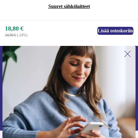
Suuret sähkölaitteet
18,80 €
Lisää ostoskoriin
24,90 €
(-24%)
Liity ensimmäistä kertaa uutiskirjeen
tilaajaksi ja säästä 15 €!
Älä missaa enää yhtäkään tarjousta.
Pyydä etukuponki
Lisätietoja henkilötietojen käytöstä löydät
tietosuojaselosteestamme
.