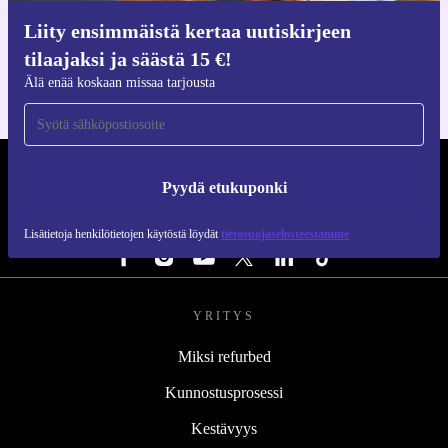
Hanki refurbed-sovellus
Liity ensimmäistä kertaa uutiskirjeen
iOS:lle ja Androidille
tilaajaksi ja säästä 15 €!
Älä enää koskaan missaa tarjousta
REFURBED SUOMI - RETHINK NEW.
Pyydä etukuponki
SEURAA MEITÄ
Lisätietoja henkilötietojen käytöstä löydät
tietosuojaselosteestamme
YRITYS
Miksi refurbed
Kunnostusprosessi
Kestävyys