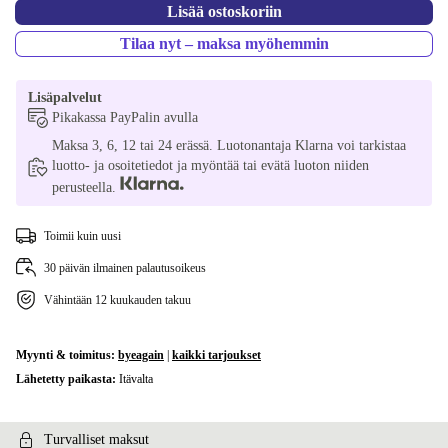
Lisää ostoskoriin
Tilaa nyt – maksa myöhemmin
Lisäpalvelut
Pikakassa PayPalin avulla
Maksa 3, 6, 12 tai 24 erässä. Luotonantaja Klarna voi tarkistaa
luotto- ja osoitetiedot ja myöntää tai evätä luoton niiden
perusteella.
Toimii kuin uusi
30 päivän ilmainen palautusoikeus
Vähintään 12 kuukauden takuu
Myynti & toimitus:
byeagain
|
kaikki tarjoukset
Lähetetty paikasta:
Itävalta
Turvalliset maksut