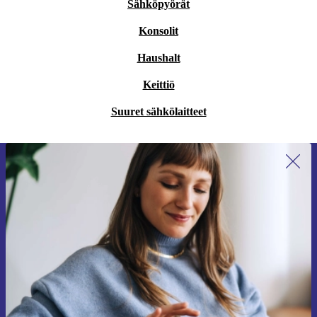
Sähköpyörät
Konsolit
Haushalt
Keittiö
Suuret sähkölaitteet
Liity ensimmäistä kertaa uutiskirjeen
tilaajaksi ja säästä 15 €!
Älä missaa enää yhtäkään tarjousta.
Pyydä etukuponki
Lisätietoja henkilötietojen käytöstä löydät
tietosuojaselosteestamme
.