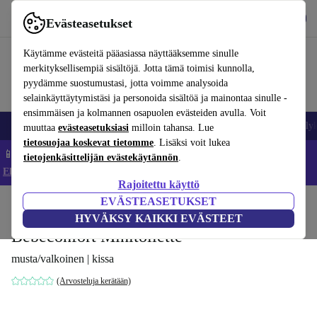
Lataa sovellus
Lataa
Evästeasetukset
Käytä refurbed-palvelua nopeasti ja helposti
Käytämme evästeitä pääasiassa näyttääksemme sinulle
merkityksellisempiä sisältöjä. Jotta tämä toimisi kunnolla,
pyydämme suostumustasi, jotta voimme analysoida
selainkäyttäytymistäsi ja personoida sisältöä ja mainontaa sinulle -
ensimmäisen ja kolmannen osapuolen evästeiden avulla. Voit
Matkapuhelimet ja älypuhelimet
Kannettavat tietokoneet
Tabletit
Älyk
muuttaa
evästeasetuksiasi
milloin tahansa. Lue
tietosuojaa koskevat tietomme
. Lisäksi voit lukea
📱 Säästä 5 % LISÄÄ iPhoneista – Koodi: IPHONEDEAL –
tietojenkäsittelijän evästekäytännön
.
Ehdot ja säännöt
Rajoitettu käyttö
EVÄSTEASETUKSET
Koti
Vauvat ja lapset
Potat ja pesut
Potat
HYVÄKSY KAIKKI EVÄSTEET
Bebeconfort Minitoilette
musta/valkoinen | kissa
(Arvosteluja kerätään)