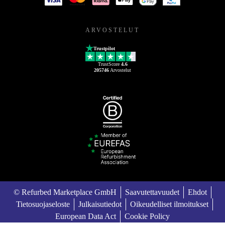
ARVOSTELUT
Trustpilot
TrustScore
4.6
205746
Arvostelut
© Refurbed Marketplace GmbH
Saavutettavuudet
Ehdot
Tietosuojaseloste
Julkaisutiedot
Oikeudelliset ilmoitukset
European Data Act
Cookie Policy