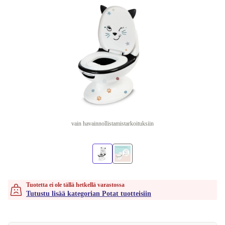
vain havainnollistamistarkoituksiin
Tuotetta ei ole tällä hetkellä varastossa
Tutustu lisää kategorian Potat tuotteisiin