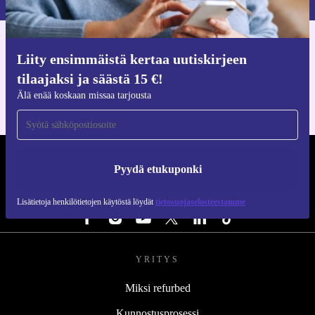
Hanki refurbed-sovellus
Liity ensimmäistä kertaa uutiskirjeen
iOS:lle ja Androidille
tilaajaksi ja säästä 15 €!
Älä enää koskaan missaa tarjousta
REFURBED SUOMI - RETHINK NEW.
Pyydä etukuponki
SEURAA MEITÄ
Lisätietoja henkilötietojen käytöstä löydät
tietosuojaselosteestamme
YRITYS
Miksi refurbed
Kunnostusprosessi