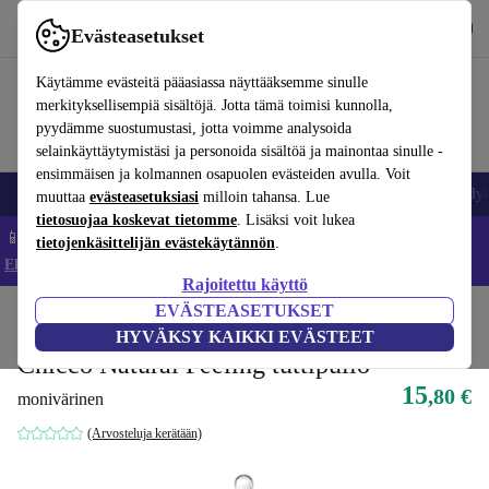
Lataa sovellus
Lataa
Evästeasetukset
Käytä refurbed-palvelua nopeasti ja helposti
Käytämme evästeitä pääasiassa näyttääksemme sinulle
merkityksellisempiä sisältöjä. Jotta tämä toimisi kunnolla,
pyydämme suostumustasi, jotta voimme analysoida
selainkäyttäytymistäsi ja personoida sisältöä ja mainontaa sinulle -
ensimmäisen ja kolmannen osapuolen evästeiden avulla. Voit
Matkapuhelimet ja älypuhelimet
Kannettavat tietokoneet
Tabletit
Älyk
muuttaa
evästeasetuksiasi
milloin tahansa. Lue
tietosuojaa koskevat tietomme
. Lisäksi voit lukea
📱 Säästä 5 % LISÄÄ iPhoneista – Koodi: IPHONEDEAL –
tietojenkäsittelijän evästekäytännön
.
Ehdot ja säännöt
Rajoitettu käyttö
EVÄSTEASETUKSET
Koti
Vauvat ja lapset
HYVÄKSY KAIKKI EVÄSTEET
Chicco Natural Feeling tuttipullo
15
,80 €
monivärinen
(Arvosteluja kerätään)