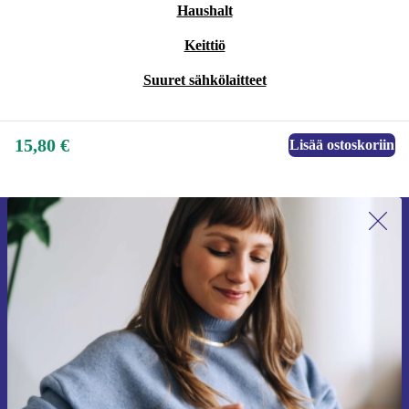
Haushalt
Keittiö
Suuret sähkölaitteet
15,80 €
Lisää ostoskoriin
Liity ensimmäistä kertaa uutiskirjeen
tilaajaksi ja säästä 15 €!
Älä missaa enää yhtäkään tarjousta.
Pyydä etukuponki