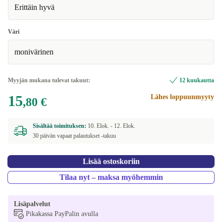
Erittäin hyvä
Väri
monivärinen
Myyjän mukana tulevat takuut:
12 kuukautta
15
Lähes loppuunmyyty
,80 €
Sisältää toimituksen:
10. Elok. -
12. Elok.
30 päivän vapaat palautukset -takuu
Lisää ostoskoriin
Tilaa nyt – maksa myöhemmin
Lisäpalvelut
Pikakassa PayPalin avulla