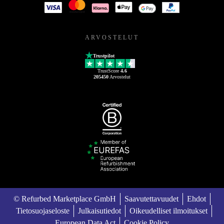
ARVOSTELUT
Trustpilot
TrustScore
4.6
205450
Arvostelut
© Refurbed Marketplace GmbH
Saavutettavuudet
Ehdot
Tietosuojaseloste
Julkaisutiedot
Oikeudelliset ilmoitukset
European Data Act
Cookie Policy