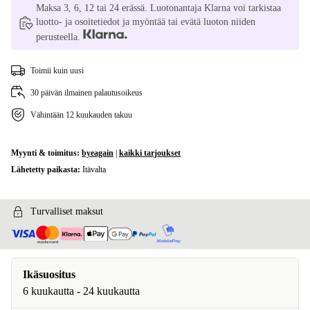
Maksa 3, 6, 12 tai 24 erässä. Luotonantaja Klarna voi tarkistaa
luotto- ja osoitetiedot ja myöntää tai evätä luoton niiden
perusteella.
Toimii kuin uusi
30 päivän ilmainen palautusoikeus
Vähintään 12 kuukauden takuu
Myynti & toimitus:
byeagain
|
kaikki tarjoukset
Lähetetty paikasta:
Itävalta
Turvalliset maksut
Ikäsuositus
6 kuukautta - 24 kuukautta