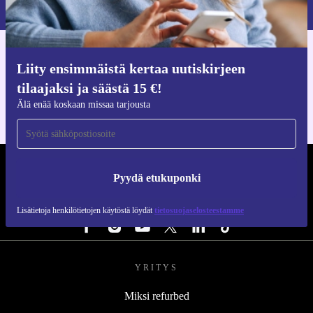
Lisätietoja henkilötietojen käytöstä löydät
tietosuojaselosteestamme
.
Hanki refurbed-sovellus
Liity ensimmäistä kertaa uutiskirjeen
iOS:lle ja Androidille
tilaajaksi ja säästä 15 €!
Älä enää koskaan missaa tarjousta
REFURBED SUOMI - RETHINK NEW.
Pyydä etukuponki
SEURAA MEITÄ
Lisätietoja henkilötietojen käytöstä löydät
tietosuojaselosteestamme
YRITYS
Miksi refurbed