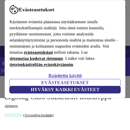
Lataa sovellus
Lataa
Evästeasetukset
Käytä refurbed-palvelua nopeasti ja helposti
Käytämme evästeitä pääasiassa näyttääksemme sinulle
merkityksellisempiä sisältöjä. Jotta tämä toimisi kunnolla,
pyydämme suostumustasi, jotta voimme analysoida
selainkäyttäytymistäsi ja personoida sisältöä ja mainontaa sinulle -
ensimmäisen ja kolmannen osapuolen evästeiden avulla. Voit
Matkapuhelimet ja älypuhelimet
Kannettavat tietokoneet
Tabletit
Älyk
muuttaa
evästeasetuksiasi
milloin tahansa. Lue
tietosuojaa koskevat tietomme
. Lisäksi voit lukea
📱 Säästä 5 % LISÄÄ iPhoneista – Koodi: IPHONEDEAL –
tietojenkäsittelijän evästekäytännön
.
Ehdot ja säännöt
Rajoitettu käyttö
EVÄSTEASETUKSET
Koti
Vauvat ja lapset
HYVÄKSY KAIKKI EVÄSTEET
Ergobag Cubo SuBärkraft koulureppu
sininen
(Arvosteluja kerätään)