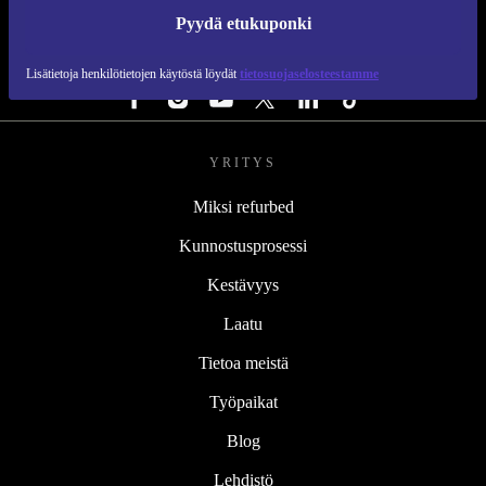
REFURBED SUOMI - RETHINK NEW.
Pyydä etukuponki
SEURAA MEITÄ
Lisätietoja henkilötietojen käytöstä löydät
tietosuojaselosteestamme
YRITYS
Miksi refurbed
Kunnostusprosessi
Kestävyys
Laatu
Tietoa meistä
Työpaikat
Blog
Lehdistö