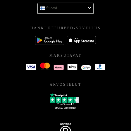
Suomi
HANKI REFURBED-SOVELLUS
MAKSUTAVAT
ARVOSTELUT
Trustpilot
TrustScore
4.6
205557
Arvostelut