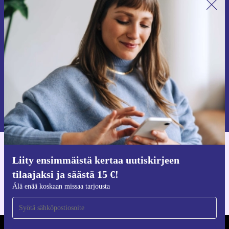
Liity ensimmäistä kertaa uutiskirjeen
tilaajaksi ja säästä 15 €!
Älä missaa enää yhtäkään tarjousta.
Pyydä etukuponki
Lisätietoja henkilötietojen käytöstä löydät
tietosuojaselosteestamme
.
Hanki refurbed-sovellus
Liity ensimmäistä kertaa uutiskirjeen
iOS:lle ja Androidille
tilaajaksi ja säästä 15 €!
Älä enää koskaan missaa tarjousta