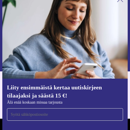
Liity ensimmäistä kertaa uutiskirjeen
tilaajaksi ja säästä 15 €!
Älä missaa enää yhtäkään tarjousta.
Pyydä etukuponki
Lisätietoja henkilötietojen käytöstä löydät
tietosuojaselosteestamme
.
Hanki refurbed-sovellus
Liity ensimmäistä kertaa uutiskirjeen
iOS:lle ja Androidille
tilaajaksi ja säästä 15 €!
Älä enää koskaan missaa tarjousta
REFURBED SUOMI - RETHINK NEW.