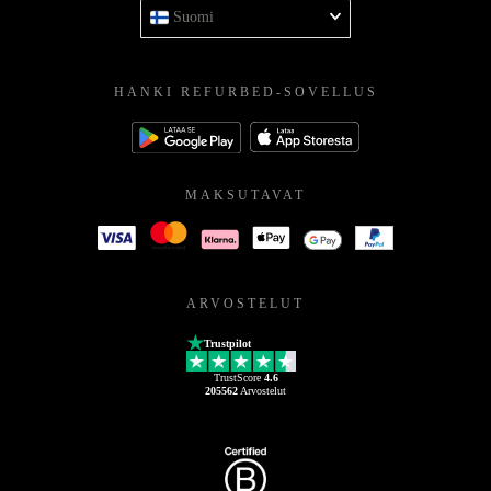
Suomi
HANKI REFURBED-SOVELLUS
MAKSUTAVAT
ARVOSTELUT
Trustpilot
TrustScore
4.6
205562
Arvostelut