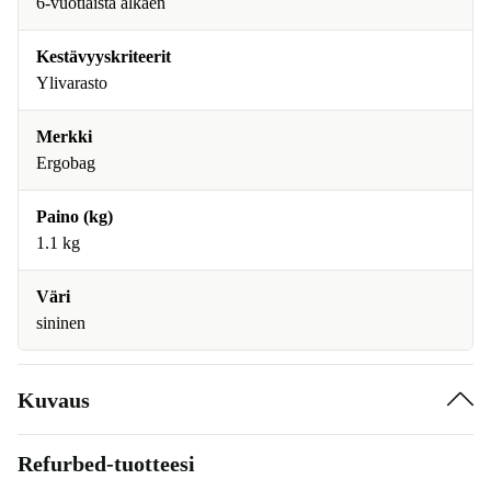
6-vuotiaista alkaen
Kestävyyskriteerit
Ylivarasto
Merkki
Ergobag
Paino (kg)
1.1 kg
Väri
sininen
Kuvaus
Refurbed-tuotteesi