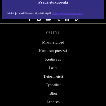
Pyydä etukuponki
SEURAA MEITÄ
Lisätietoja henkilötietojen käytöstä löydät
tietosuojaselosteestamme
YRITYS
Miksi refurbed
Kunnostusprosessi
Kestävyys
Laatu
Tietoa meistä
Työpaikat
Blog
Lehdistö