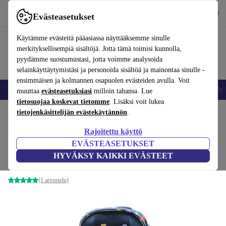
Lataa sovellus
Lataa
Evästeasetukset
Käytä refurbed-palvelua nopeasti ja helposti
Käytämme evästeitä pääasiassa näyttääksemme sinulle
merkityksellisempiä sisältöjä. Jotta tämä toimisi kunnolla,
pyydämme suostumustasi, jotta voimme analysoida
selainkäyttäytymistäsi ja personoida sisältöä ja mainontaa sinulle -
ensimmäisen ja kolmannen osapuolen evästeiden avulla. Voit
Matkapuhelimet ja älypuhelimet
Kannettavat tietokoneet
Tabletit
Älyk
muuttaa
evästeasetuksiasi
milloin tahansa. Lue
tietosuojaa koskevat tietomme
. Lisäksi voit lukea
Koti
tietojenkäsittelijän evästekäytännön
Vauvat ja lapset
.
Rajoitettu käyttö
Ergobag paketti meripihkiluola
EVÄSTEASETUKSET
koulureppu
HYVÄKSY KAIKKI EVÄSTEET
sininen
(1 arvostelu)