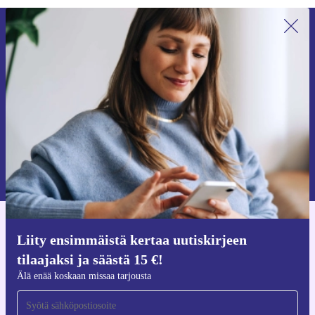
Liity ensimmäistä kertaa uutiskirjeen
tilaajaksi ja säästä 15 €!
Älä missaa enää yhtäkään tarjousta.
Pyydä etukuponki
Lisätietoja henkilötietojen käytöstä löydät
tietosuojaselosteestamme
.
Hanki refurbed-sovellus
Liity ensimmäistä kertaa uutiskirjeen
iOS:lle ja Androidille
tilaajaksi ja säästä 15 €!
Älä enää koskaan missaa tarjousta