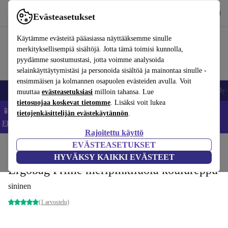
Lataa sovellus
Lataa
Evästeasetukset
Käytä refurbed-palvelua nopeasti ja helposti
Käytämme evästeitä pääasiassa näyttääksemme sinulle
merkityksellisempiä sisältöjä. Jotta tämä toimisi kunnolla,
pyydämme suostumustasi, jotta voimme analysoida
selainkäyttäytymistäsi ja personoida sisältöä ja mainontaa sinulle -
ensimmäisen ja kolmannen osapuolen evästeiden avulla. Voit
Matkapuhelimet ja älypuhelimet
Kannettavat tietokoneet
Tabletit
Älyk
muuttaa
evästeasetuksiasi
milloin tahansa. Lue
tietosuojaa koskevat tietomme
. Lisäksi voit lukea
📱 Säästä 5 % LISÄÄ iPhoneista – Koodi: IPHONEDEAL –
tietojenkäsittelijän evästekäytännön
.
Ehdot ja säännöt
Rajoitettu käyttö
EVÄSTEASETUKSET
Koti
Vauvat ja lapset
HYVÄKSY KAIKKI EVÄSTEET
Ergobag Prime meripihkiluola koulureppu
sininen
(1 arvostelu)