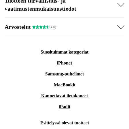
Tuotteen turvallisuus- ja
vaatimustenmukaisuustiedot
Arvostelut
(4.6)
Suosituimmat kategoriat
iPhonet
Samsung-puhelimet
MacBookit
Kannettavat tietokoneet
iPadit
Esittelyssä olevat tuotteet