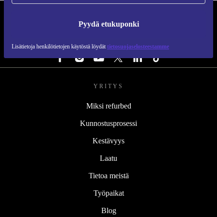
REFURBED SUOMI - RETHINK NEW.
Pyydä etukuponki
SEURAA MEITÄ
Lisätietoja henkilötietojen käytöstä löydät
tietosuojaselosteestamme
YRITYS
Miksi refurbed
Kunnostusprosessi
Kestävyys
Laatu
Tietoa meistä
Työpaikat
Blog