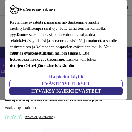
Lataa sovellus
Lataa
Evästeasetukset
Käytä refurbed-palvelua nopeasti ja helposti
Käytämme evästeitä pääasiassa näyttääksemme sinulle
merkityksellisempiä sisältöjä. Jotta tämä toimisi kunnolla,
pyydämme suostumustasi, jotta voimme analysoida
selainkäyttäytymistäsi ja personoida sisältöä ja mainontaa sinulle -
ensimmäisen ja kolmannen osapuolen evästeiden avulla. Voit
Matkapuhelimet ja älypuhelimet
Kannettavat tietokoneet
Tabletit
Älyk
muuttaa
evästeasetuksiasi
milloin tahansa. Lue
tietosuojaa koskevat tietomme
. Lisäksi voit lukea
📱 Säästä 5 % LISÄÄ iPhoneista – Koodi: IPHONEDEAL –
tietojenkäsittelijän evästekäytännön
.
Ehdot ja säännöt
Rajoitettu käyttö
EVÄSTEASETUKSET
Koti
Vauvat ja lapset
HYVÄKSY KAIKKI EVÄSTEET
Ergobag Prime Hearts koulureppu
vaaleanpunainen
(Arvosteluja kerätään)