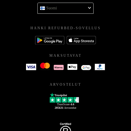
Suomi
HANKI REFURBED-SOVELLUS
MAKSUTAVAT
ARVOSTELUT
Trustpilot
TrustScore
4.6
205631
Arvostelut