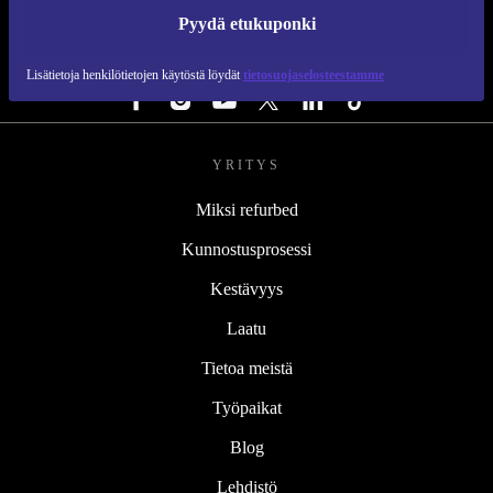
REFURBED SUOMI - RETHINK NEW.
Pyydä etukuponki
SEURAA MEITÄ
Lisätietoja henkilötietojen käytöstä löydät
tietosuojaselosteestamme
YRITYS
Miksi refurbed
Kunnostusprosessi
Kestävyys
Laatu
Tietoa meistä
Työpaikat
Blog
Lehdistö