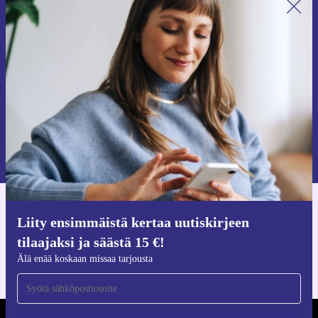
Liity ensimmäistä kertaa uutiskirjeen
tilaajaksi ja säästä 15 €!
Älä missaa enää yhtäkään tarjousta.
Pyydä etukuponki
Lisätietoja henkilötietojen käytöstä löydät
tietosuojaselosteestamme
.
Hanki refurbed-sovellus
Liity ensimmäistä kertaa uutiskirjeen
iOS:lle ja Androidille
tilaajaksi ja säästä 15 €!
Älä enää koskaan missaa tarjousta