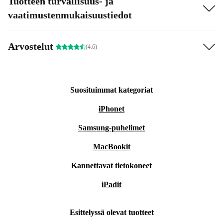
Tuotteen turvallisuus- ja
vaatimustenmukaisuustiedot
Arvostelut
(4.6)
Suosituimmat kategoriat
iPhonet
Samsung-puhelimet
MacBookit
Kannettavat tietokoneet
iPadit
Esittelyssä olevat tuotteet