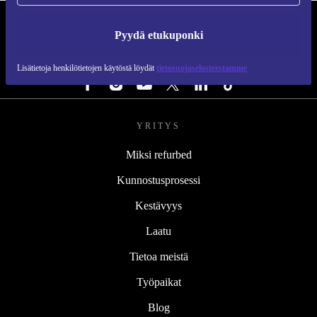
REFURBED SUOMI - RETHINK NEW.
Pyydä etukuponki
SEURAA MEITÄ
Lisätietoja henkilötietojen käytöstä löydät
tietosuojaselosteestamme
YRITYS
Miksi refurbed
Kunnostusprosessi
Kestävyys
Laatu
Tietoa meistä
Työpaikat
Blog