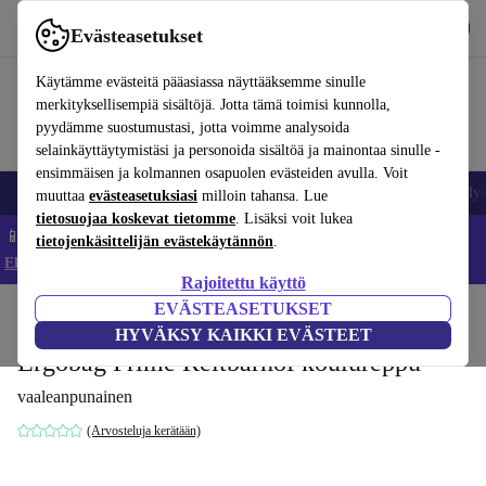
Lataa sovellus
Lataa
Evästeasetukset
Käytä refurbed-palvelua nopeasti ja helposti
Käytämme evästeitä pääasiassa näyttääksemme sinulle
merkityksellisempiä sisältöjä. Jotta tämä toimisi kunnolla,
pyydämme suostumustasi, jotta voimme analysoida
selainkäyttäytymistäsi ja personoida sisältöä ja mainontaa sinulle -
ensimmäisen ja kolmannen osapuolen evästeiden avulla. Voit
Matkapuhelimet ja älypuhelimet
Kannettavat tietokoneet
Tabletit
Älyk
muuttaa
evästeasetuksiasi
milloin tahansa. Lue
tietosuojaa koskevat tietomme
. Lisäksi voit lukea
📱 Säästä 5 % LISÄÄ iPhoneista – Koodi: IPHONEDEAL –
tietojenkäsittelijän evästekäytännön
.
Ehdot ja säännöt
Rajoitettu käyttö
EVÄSTEASETUKSET
Koti
Vauvat ja lapset
HYVÄKSY KAIKKI EVÄSTEET
Ergobag Prime Reitbärhof koulureppu
vaaleanpunainen
(Arvosteluja kerätään)