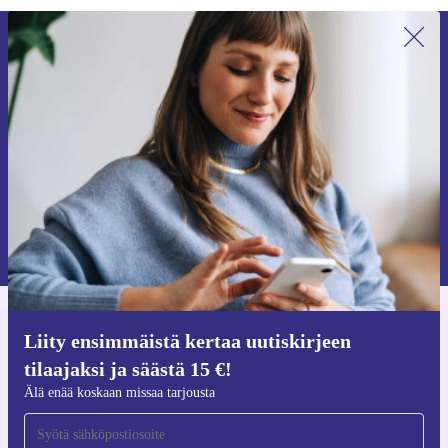
Liity ensimmäistä kertaa uutiskirjeen
tilaajaksi ja säästä 15 €!
Älä missaa enää yhtäkään tarjousta.
Pyydä etukuponki
Lisätietoja henkilötietojen käytöstä löydät
tietosuojaselosteestamme
.
Hanki refurbed-sovellus
Liity ensimmäistä kertaa uutiskirjeen
iOS:lle ja Androidille
tilaajaksi ja säästä 15 €!
Älä enää koskaan missaa tarjousta