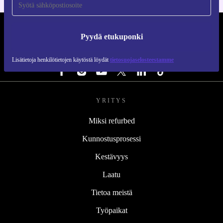
REFURBED SUOMI - RETHINK NEW.
Pyydä etukuponki
SEURAA MEITÄ
Lisätietoja henkilötietojen käytöstä löydät
tietosuojaselosteestamme
YRITYS
Miksi refurbed
Kunnostusprosessi
Kestävyys
Laatu
Tietoa meistä
Työpaikat