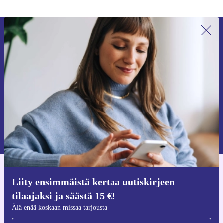
Liity ensimmäistä kertaa uutiskirjeen
tilaajaksi ja säästä 15 €!
Älä missaa enää yhtäkään tarjousta.
Pyydä etukuponki
Lisätietoja henkilötietojen käytöstä löydät
tietosuojaselosteestamme
.
Hanki refurbed-sovellus
Liity ensimmäistä kertaa uutiskirjeen
iOS:lle ja Androidille
tilaajaksi ja säästä 15 €!
Älä enää koskaan missaa tarjousta