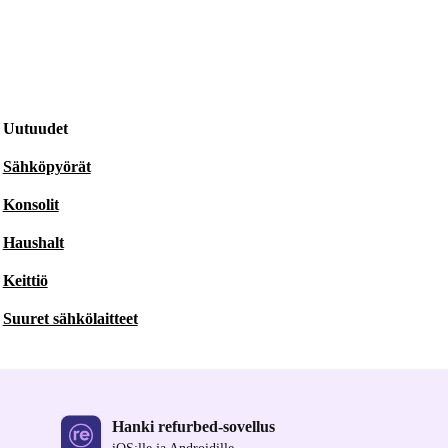
Uutuudet
Sähköpyörät
Konsolit
Haushalt
Keittiö
Suuret sähkölaitteet
Hanki refurbed-sovellus