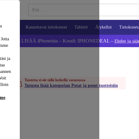
sa
ypuhelimet
Kannettavat tietokoneet
Tabletit
Älykellot
Tietokonet
 Jotta
Säästä 5 % LISÄÄ iPhoneista – Koodi: IPHONEDEAL –
Ehdot ja sää
dämme
äsi ja
taa
mannen
Voit
Tuotetta ei ole tällä hetkellä varastossa
lloin
Tutustu lisää kategorian Potat ja pesut tuotteisiin
mme
.