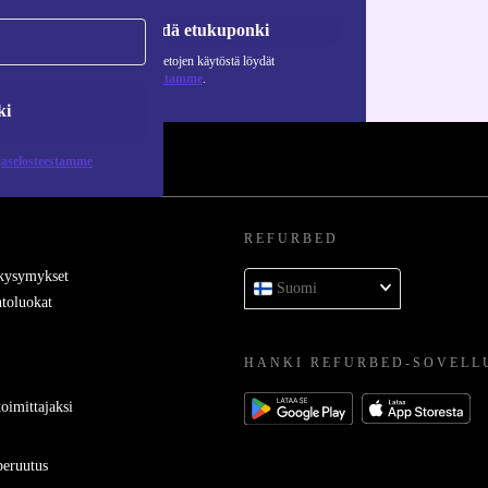
Pyydä etukuponki
Lisätietoja henkilötietojen käytöstä löydät
tietosuojaselosteestamme
.
ki
jaselosteestamme
REFURBED
 kysymykset
Suomi
toluokat
HANKI REFURBED-SOVELL
oimittajaksi
eruutus