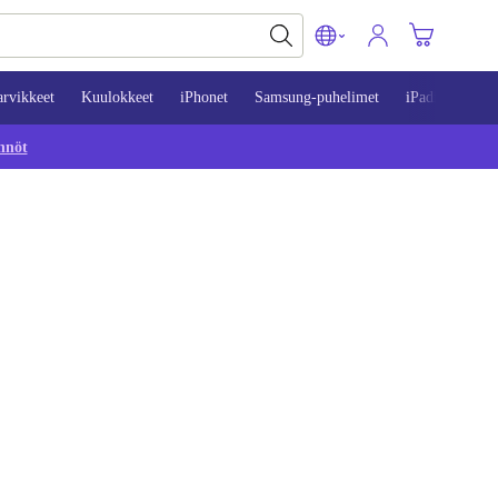
arvikkeet
Kuulokkeet
iPhonet
Samsung-puhelimet
iPadit
Mac
nnöt