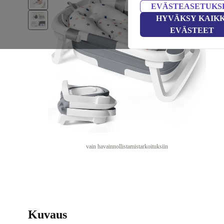
EVÄSTEASETUKS
HYVÄKSY KAIKK
EVÄSTEET
vain havainnollistamistarkoituksiin
Kuvaus