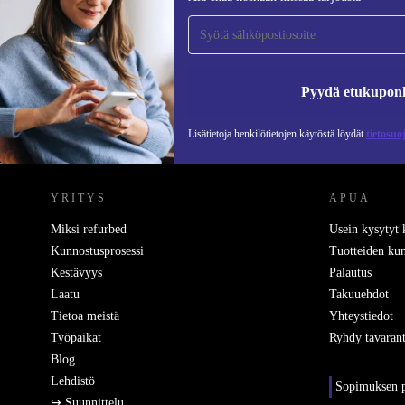
tilaajaksi ja säästä 15 €!
Älä missaa enää yhtäkään tarjousta.
Pyydä etukupon
Lisätietoja henkilötietojen käytöstä löydät
tietosuo
REFURBED SUOMI - RETHINK NEW.
YRITYS
APUA
Miksi refurbed
Usein kysytyt
Kunnostusprosessi
Tuotteiden kun
Kestävyys
Palautus
Laatu
Takuuehdot
Tietoa meistä
Yhteystiedot
Työpaikat
Ryhdy tavarant
Blog
Lehdistö
Sopimuksen p
↪ Suunnittelu