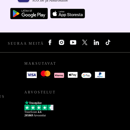
iOS:lle ja Androidille
SEURAA MEITÄ
MAKSUTAVAT
ARVOSTELUT
US
Trustpilot
TrustScore
4.6
205869
Arvostelut