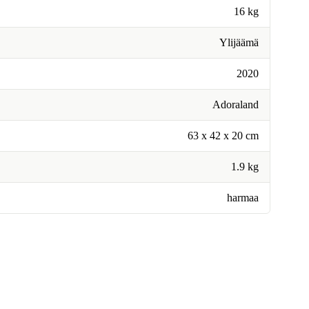
16 kg
Ylijäämä
2020
Adoraland
63 x 42 x 20 cm
1.9 kg
harmaa