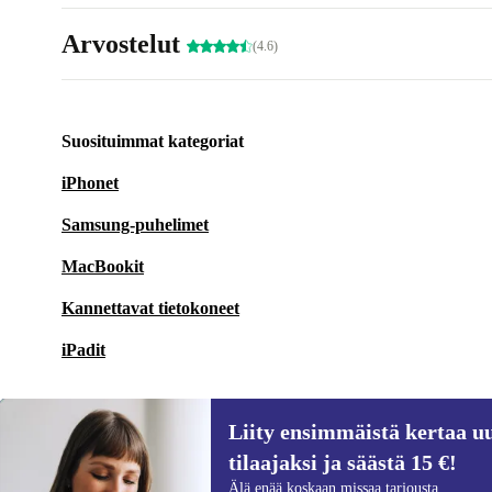
Arvostelut
(4.6)
Suosituimmat kategoriat
iPhonet
Samsung-puhelimet
MacBookit
Kannettavat tietokoneet
iPadit
Liity ensimmäistä kertaa uu
tilaajaksi ja säästä 15 €!
Liity ensimmäistä kertaa uutiskirjeen
Älä enää koskaan missaa tarjousta