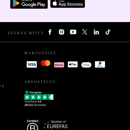
SEURAA MEITÄ
MAKSUTAVAT
ARVOSTELUT
US
Trustpilot
TrustScore
4.6
205523
Arvostelut