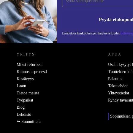
Älä missaa enää yhtäkään tarjousta.
Pyydä etukupon
Lisätietoja henkilötietojen käytöstä löydät
tietosuo
REFURBED SUOMI - RETHINK NEW.
YRITYS
APUA
Miksi refurbed
Usein kysytyt
Kunnostusprosessi
Tuotteiden kun
Kestävyys
Palautus
Laatu
Takuuehdot
Tietoa meistä
Yhteystiedot
Työpaikat
Ryhdy tavarant
Blog
Lehdistö
Sopimuksen p
↪ Suunnittelu