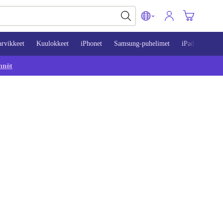
arvikkeet
Kuulokkeet
iPhonet
Samsung-puhelimet
iPadit
Mac
nnöt