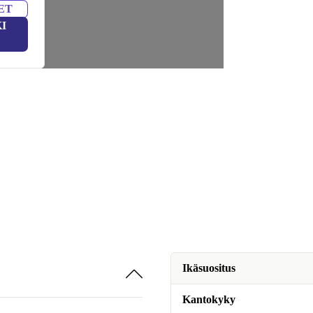
ET
I
Ikäsuositus
Kantokyky