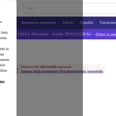
sa
ypuhelimet
Kannettavat tietokoneet
Tabletit
Älykellot
Tietokonet
 Jotta
Säästä 5 % LISÄÄ iPhoneista – Koodi: IPHONEDEAL –
Ehdot ja sää
dämme
äsi ja
taa
mannen
Voit
Tuotetta ei ole tällä hetkellä varastossa
lloin
Tutustu lisää kategorian Pottaharjoittelut tuotteisiin
mme
.