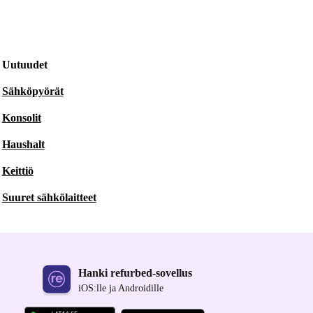
Uutuudet
Sähköpyörät
Konsolit
Haushalt
Keittiö
Suuret sähkölaitteet
Hanki refurbed-sovellus
iOS:lle ja Androidille