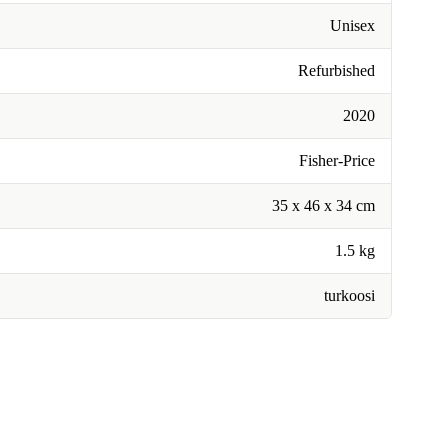
Unisex
Refurbished
2020
Fisher-Price
35 x 46 x 34 cm
1.5 kg
turkoosi