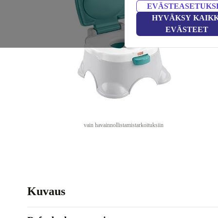
EVÄSTEASETUKS
HYVÄKSY KAIKK
EVÄSTEET
vain havainnollistamistarkoituksiin
Kuvaus