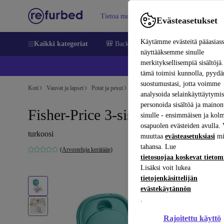
Tietoa meistä
Myy
Apua
Evästeasetukset
Käytämme evästeitä pääasias
Kaikki kategoriat
🎒 Back to school
Matkapuhelimet ja äl
näyttääksemme sinulle
merkityksellisempiä sisältöjä.
📱 
tämä toimisi kunnolla, pyy
suostumustasi, jotta voimme
Koti
Vauvat ja lapset
Potat ja pesut
Pottaharjoittelut
analysoida selainkäyttäytymist
personoida sisältöä ja mainon
Fisher-Price 3-sisällä-1 potta
sinulle - ensimmäisen ja kol
osapuolen evästeiden avulla. 
turkoosi
muuttaa
evästeasetuksiasi
mi
tahansa. Lue
(Arvosteluja kerätään)
tietosuojaa koskevat tieto
Lisäksi voit lukea
tietojenkäsittelijän
evästekäytännön
.
Rajoitettu käyttö