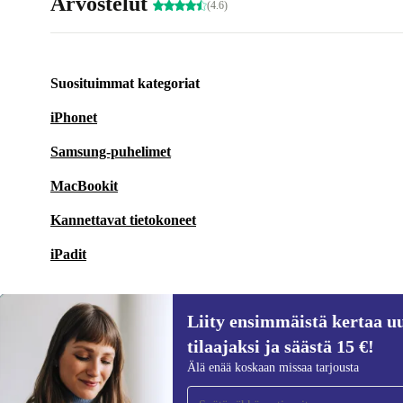
Arvostelut
(4.6)
Suosituimmat kategoriat
iPhonet
Samsung-puhelimet
MacBookit
Kannettavat tietokoneet
iPadit
Liity ensimmäistä kertaa uu
tilaajaksi ja säästä 15 €!
Liity ensimmäistä kertaa uutiskirjeen
Älä enää koskaan missaa tarjousta
tilaajaksi ja säästä 15 €!