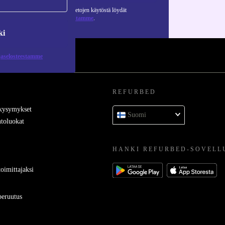
Lisätietoja henkilötietojen käytöstä löydät
tietosuojaselosteestamme
.
ki
jaselosteestamme
REFURBED
 kysymykset
Suomi
toluokat
HANKI REFURBED-SOVELL
oimittajaksi
eruutus