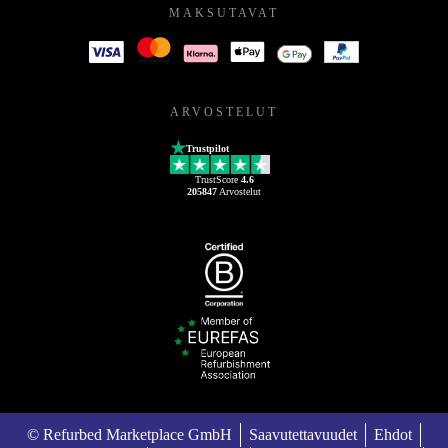
MAKSUTAVAT
ARVOSTELUT
Trustpilot
TrustScore
4.6
205847
Arvostelut
© Refurbed Marketplace GmbH
Saavutettavuudet
Ehdot