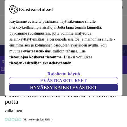
Lataa sovellus
Lataa
Evästeasetukset
Käytä refurbed-palvelua nopeasti ja helposti
Käytämme evästeitä pääasiassa näyttääksemme sinulle
merkityksellisempiä sisältöjä. Jotta tämä toimisi kunnolla,
pyydämme suostumustasi, jotta voimme analysoida
selainkäyttäytymistäsi ja personoida sisältöä ja mainontaa sinulle -
ensimmäisen ja kolmannen osapuolen evästeiden avulla. Voit
Matkapuhelimet ja älypuhelimet
Kannettavat tietokoneet
Tabletit
Älyk
muuttaa
evästeasetuksiasi
milloin tahansa. Lue
tietosuojaa koskevat tietomme
. Lisäksi voit lukea
📱 Säästä 5 % LISÄÄ iPhoneista – Koodi: IPHONEDEAL –
tietojenkäsittelijän evästekäytännön
.
Ehdot ja säännöt
Rajoitettu käyttö
EVÄSTEASETUKSET
Koti
Vauvat ja lapset
Potat ja pesut
Potat
HYVÄKSY KAIKKI EVÄSTEET
Fisher-Price HBX68 4-sisällä-1 Premium
potta
valkoinen
(Arvosteluja kerätään)