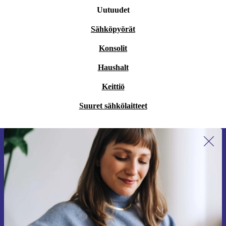
Uutuudet
Sähköpyörät
Konsolit
Haushalt
Keittiö
Suuret sähkölaitteet
Liity ensimmäistä kertaa uutiskirjeen
tilaajaksi ja säästä 15 €!
Älä missaa enää yhtäkään tarjousta.