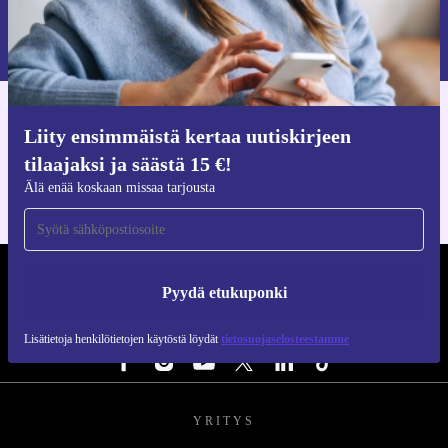
Pyydä etukuponki
Lisätietoja henkilötietojen käytöstä löydät
tietosuojaselosteestamme
.
Hanki refurbed-sovellus
Liity ensimmäistä kertaa uutiskirjeen
iOS:lle ja Androidille
tilaajaksi ja säästä 15 €!
Älä enää koskaan missaa tarjousta
REFURBED SUOMI - RETHINK NEW.
Pyydä etukuponki
SEURAA MEITÄ
Lisätietoja henkilötietojen käytöstä löydät
tietosuojaselosteestamme
YRITYS