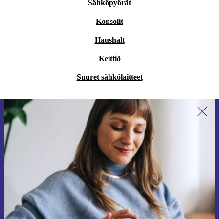
Sähköpyörät
Konsolit
Haushalt
Keittiö
Suuret sähkölaitteet
Liity ensimmäistä kertaa uutiskirjeen
tilaajaksi ja säästä 15 €!
Älä missaa enää yhtäkään tarjousta.
Pyydä etukuponki
Lisätietoja henkilötietojen käytöstä löydät
tietosuojaselosteestamme
.