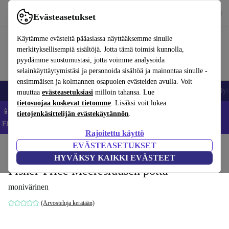
Lataa sovellus
Lataa
Evästeasetukset
Käytä refurbed-palvelua nopeasti ja helposti
Käytämme evästeitä pääasiassa näyttääksemme sinulle
merkityksellisempiä sisältöjä. Jotta tämä toimisi kunnolla,
pyydämme suostumustasi, jotta voimme analysoida
selainkäyttäytymistäsi ja personoida sisältöä ja mainontaa sinulle -
ensimmäisen ja kolmannen osapuolen evästeiden avulla. Voit
Matkapuhelimet ja älypuhelimet
Kannettavat tietokoneet
Tabletit
Älyk
muuttaa
evästeasetuksiasi
milloin tahansa. Lue
tietosuojaa koskevat tietomme
. Lisäksi voit lukea
📱 Säästä 5 % LISÄÄ iPhoneista – Koodi: IPHONEDEAL –
tietojenkäsittelijän evästekäytännön
.
Ehdot ja säännöt
Rajoitettu käyttö
EVÄSTEASETUKSET
Koti
Vauvat ja lapset
Potat ja pesut
Potat
HYVÄKSY KAIKKI EVÄSTEET
Fisher-Price Meeresrausch potta
monivärinen
(Arvosteluja kerätään)