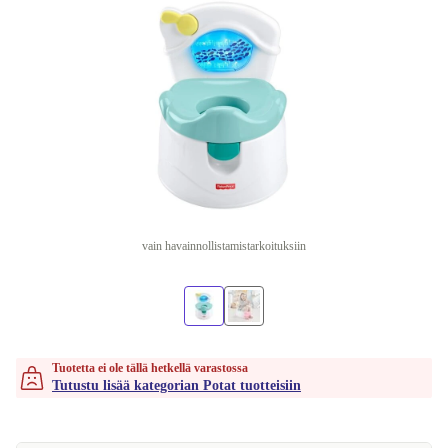
vain havainnollistamistarkoituksiin
Tuotetta ei ole tällä hetkellä varastossa
Tutustu lisää kategorian Potat tuotteisiin