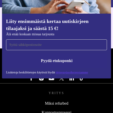
Hanki refurbed-sovellus
Liity ensimmäistä kertaa uutiskirjeen
iOS:lle ja Androidille
tilaajaksi ja säästä 15 €!
Älä enää koskaan missaa tarjousta
REFURBED SUOMI - RETHINK NEW.
Pyydä etukuponki
SEURAA MEITÄ
Lisätietoja henkilötietojen käytöstä löydät
tietosuojaselosteestamme
YRITYS
Miksi refurbed
Kunnostusprosessi