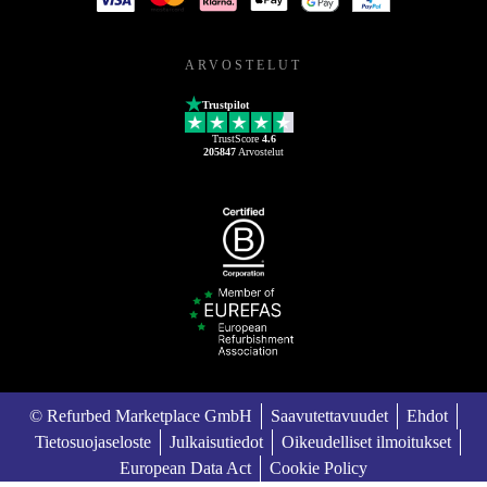
ARVOSTELUT
Trustpilot
TrustScore
4.6
205847
Arvostelut
© Refurbed Marketplace GmbH
Saavutettavuudet
Ehdot
Tietosuojaseloste
Julkaisutiedot
Oikeudelliset ilmoitukset
European Data Act
Cookie Policy