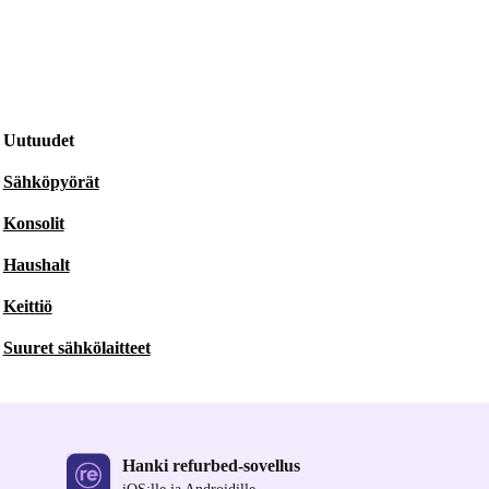
Uutuudet
Sähköpyörät
Konsolit
Haushalt
Keittiö
Suuret sähkölaitteet
Hanki refurbed-sovellus