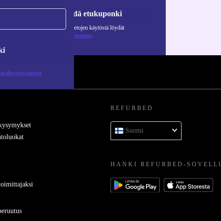
Pyydä etukuponki
Lisätietoja henkilötietojen käytöstä löydät
tietosuojaselosteestamme
.
ki
jaselosteestamme
REFURBED
 kysymykset
Suomi
toluokat
HANKI REFURBED-SOVELL
oimittajaksi
eruutus