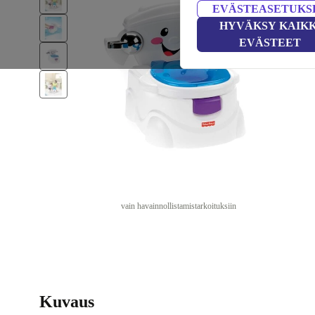
EVÄSTEASETUKS
HYVÄKSY KAIKK
EVÄSTEET
vain havainnollistamistarkoituksiin
Kuvaus