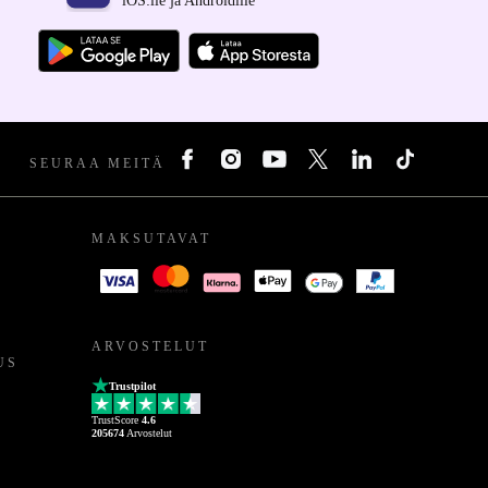
iOS:lle ja Androidille
SEURAA MEITÄ
MAKSUTAVAT
ARVOSTELUT
US
Trustpilot
TrustScore
4.6
205674
Arvostelut