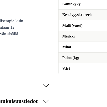
Kantokyky
Kestävyyskriteerit
lisempia kuin
Malli (vuosi)
intään 12
vän sisällä
Merkki
Mitat
Paino (kg)
Väri
mukaisuustiedot