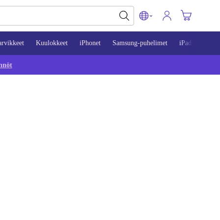
arvikkeet
Kuulokkeet
iPhonet
Samsung-puhelimet
iPadit
Mac
nnöt