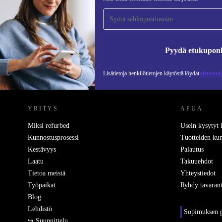
tilaajaksi ja säästä 15 €!
Älä missaa enää yhtäkään tarjousta.
Pyydä etukupon
Lisätietoja henkilötietojen käytöstä löydät
tietosuo
REFURBED SUOMI - RETHINK NEW.
YRITYS
APUA
Miksi refurbed
Usein kysytyt
Kunnostusprosessi
Tuotteiden kun
Kestävyys
Palautus
Laatu
Takuuehdot
Tietoa meistä
Yhteystiedot
Työpaikat
Ryhdy tavarant
Blog
Lehdistö
Sopimuksen p
↪ Suunnittelu