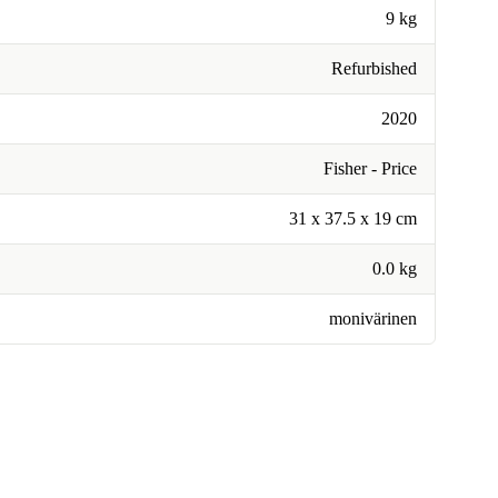
9 kg
Refurbished
2020
Fisher - Price
31 x 37.5 x 19 cm
0.0 kg
monivärinen