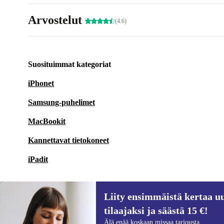
Arvostelut
(4.6)
Suosituimmat kategoriat
iPhonet
Samsung-puhelimet
MacBookit
Kannettavat tietokoneet
iPadit
Liity ensimmäistä kertaa uu
tilaajaksi ja säästä 15 €!
Liity ensimmäistä kertaa uutiskirjeen
Älä enää koskaan missaa tarjousta