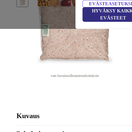
EVÄSTEASETUKS
HYVÄKSY KAIKK
EVÄSTEET
vain havainnollistamistarkoituksiin
Kuvaus