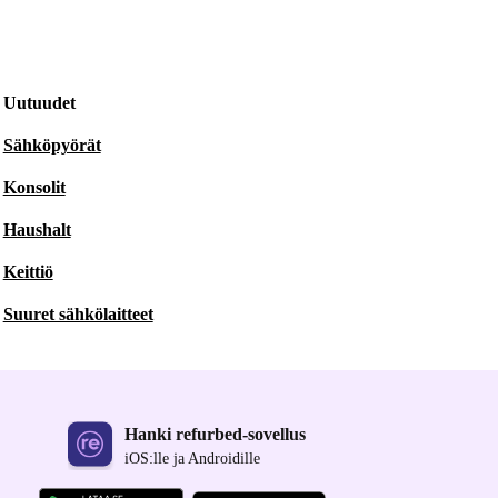
Uutuudet
Sähköpyörät
Konsolit
Haushalt
Keittiö
Suuret sähkölaitteet
Hanki refurbed-sovellus
iOS:lle ja Androidille