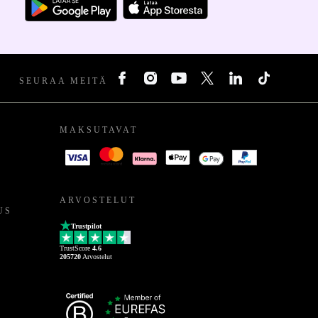
SEURAA MEITÄ
MAKSUTAVAT
ARVOSTELUT
US
Trustpilot
TrustScore
4.6
205720
Arvostelut