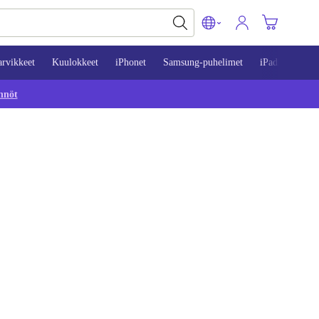
arvikkeet
Kuulokkeet
iPhonet
Samsung-puhelimet
iPadit
Mac
nnöt