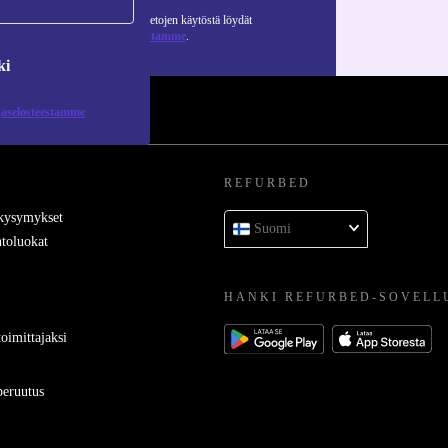
Lisätietoja henkilötietojen käytöstä löydät
tietosuojaselosteestamme
.
ki
jaselosteestamme
REFURBED
 kysymykset
Suomi
toluokat
HANKI REFURBED-SOVELL
oimittajaksi
eruutus