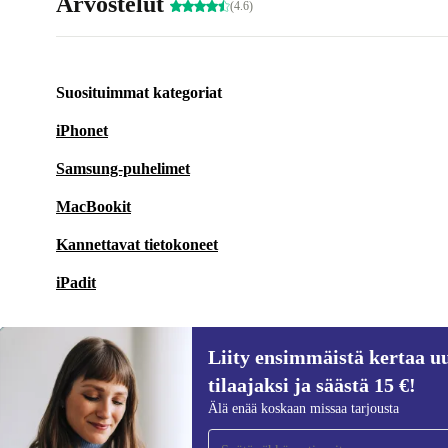
Arvostelut
(4.6)
Suosituimmat kategoriat
iPhonet
Samsung-puhelimet
MacBookit
Kannettavat tietokoneet
iPadit
Liity ensimmäistä kertaa uu
tilaajaksi ja säästä 15 €!
Liity ensimmäistä kertaa uutiskirjeen
Älä enää koskaan missaa tarjousta
tilaajaksi ja säästä 15 €!