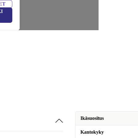
ET
I
Ikäsuositus
Kantokyky