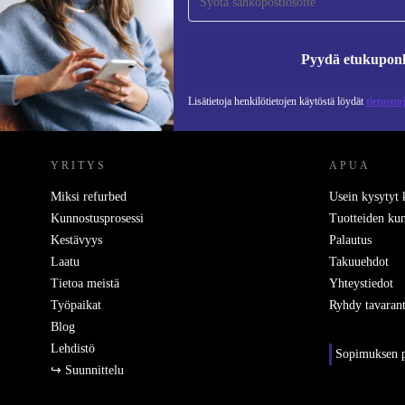
Älä missaa enää yhtäkään tarjousta.
Pyydä etukupon
Lisätietoja henkilötietojen käytöstä löydät
tietosuo
REFURBED SUOMI - RETHINK NEW.
YRITYS
APUA
Miksi refurbed
Usein kysytyt
Kunnostusprosessi
Tuotteiden kun
Kestävyys
Palautus
Laatu
Takuuehdot
Tietoa meistä
Yhteystiedot
Työpaikat
Ryhdy tavarant
Blog
Lehdistö
Sopimuksen p
↪ Suunnittelu