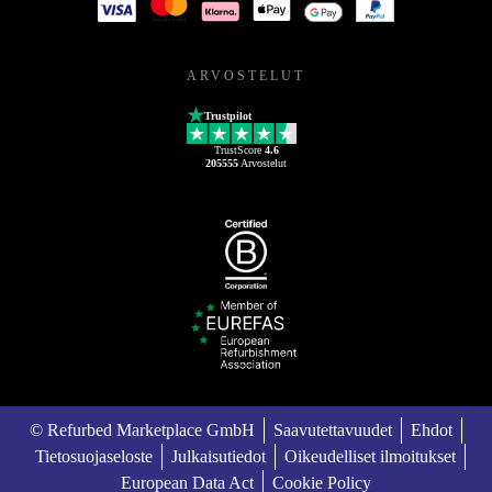
ARVOSTELUT
Trustpilot
TrustScore
4.6
205555
Arvostelut
© Refurbed Marketplace GmbH
Saavutettavuudet
Ehdot
Tietosuojaseloste
Julkaisutiedot
Oikeudelliset ilmoitukset
European Data Act
Cookie Policy