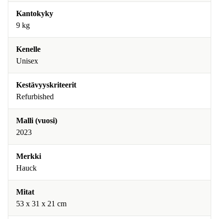
Kantokyky
9 kg
Kenelle
Unisex
Kestävyyskriteerit
Refurbished
Malli (vuosi)
2023
Merkki
Hauck
Mitat
‎53 x 31 x 21 cm