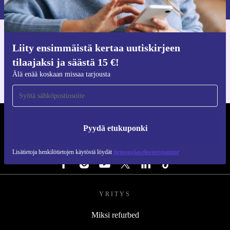
Hanki refurbed-sovellus
Liity ensimmäistä kertaa uutiskirjeen
iOS:lle ja Androidille
tilaajaksi ja säästä 15 €!
Älä enää koskaan missaa tarjousta
REFURBED SUOMI - RETHINK NEW.
Pyydä etukuponki
SEURAA MEITÄ
Lisätietoja henkilötietojen käytöstä löydät
tietosuojaselosteestamme
YRITYS
Miksi refurbed