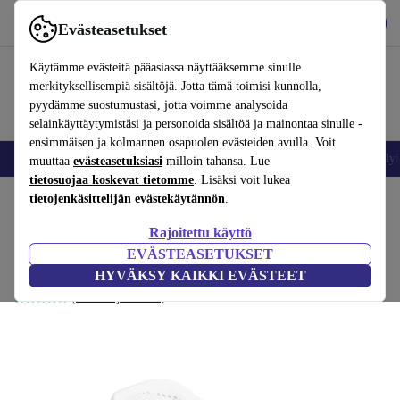
Lataa sovellus
Lataa
Evästeasetukset
Käytä refurbed-palvelua nopeasti ja helposti
Käytämme evästeitä pääasiassa näyttääksemme sinulle
merkityksellisempiä sisältöjä. Jotta tämä toimisi kunnolla,
pyydämme suostumustasi, jotta voimme analysoida
selainkäyttäytymistäsi ja personoida sisältöä ja mainontaa sinulle -
ensimmäisen ja kolmannen osapuolen evästeiden avulla. Voit
Matkapuhelimet ja älypuhelimet
Kannettavat tietokoneet
Tabletit
Älyk
muuttaa
evästeasetuksiasi
milloin tahansa. Lue
tietosuojaa koskevat tietomme
. Lisäksi voit lukea
Koti
tietojenkäsittelijän evästekäytännön
Vauvat ja lapset
Potat ja pesut
Kylpyistuimet
.
Rajoitettu käyttö
Hauck vauvan kylpyistuin
EVÄSTEASETUKSET
valkoinen
HYVÄKSY KAIKKI EVÄSTEET
(Arvosteluja kerätään)