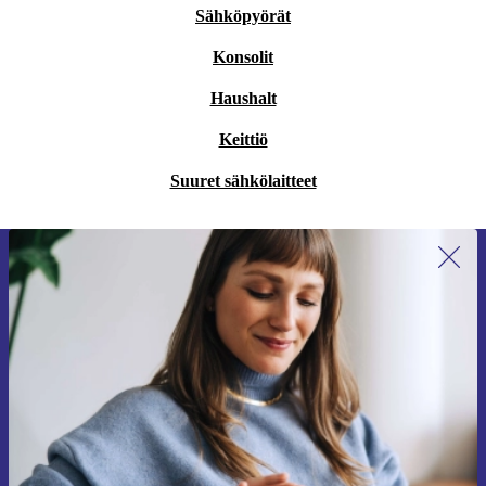
Sähköpyörät
Konsolit
Haushalt
Keittiö
Suuret sähkölaitteet
Liity ensimmäistä kertaa uutiskirjeen
tilaajaksi ja säästä 15 €!
Älä missaa enää yhtäkään tarjousta.
Pyydä etukuponki
Lisätietoja henkilötietojen käytöstä löydät
tietosuojaselosteestamme
.