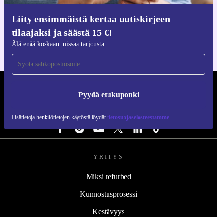
Hanki refurbed-sovellus
Liity ensimmäistä kertaa uutiskirjeen
iOS:lle ja Androidille
tilaajaksi ja säästä 15 €!
Älä enää koskaan missaa tarjousta
REFURBED SUOMI - RETHINK NEW.
Pyydä etukuponki
SEURAA MEITÄ
Lisätietoja henkilötietojen käytöstä löydät
tietosuojaselosteestamme
YRITYS
Miksi refurbed
Kunnostusprosessi
Kestävyys