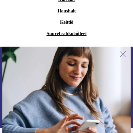
Haushalt
Keittiö
Suuret sähkölaitteet
Liity ensimmäistä kertaa uutiskirjeen
tilaajaksi ja säästä 15 €!
Älä missaa enää yhtäkään tarjousta.
Pyydä etukuponki
Lisätietoja henkilötietojen käytöstä löydät
tietosuojaselosteestamme
.