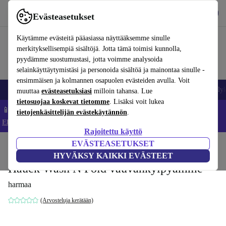
Lataa sovellus
Lataa
Evästeasetukset
Käytä refurbed-palvelua nopeasti ja helposti
Käytämme evästeitä pääasiassa näyttääksemme sinulle
merkityksellisempiä sisältöjä. Jotta tämä toimisi kunnolla,
pyydämme suostumustasi, jotta voimme analysoida
selainkäyttäytymistäsi ja personoida sisältöä ja mainontaa sinulle -
ensimmäisen ja kolmannen osapuolen evästeiden avulla. Voit
Matkapuhelimet ja älypuhelimet
Kannettavat tietokoneet
Tabletit
Älyk
muuttaa
evästeasetuksiasi
milloin tahansa. Lue
tietosuojaa koskevat tietomme
. Lisäksi voit lukea
📱 Säästä 5 % LISÄÄ iPhoneista – Koodi: IPHONEDEAL –
tietojenkäsittelijän evästekäytännön
.
Ehdot ja säännöt
Rajoitettu käyttö
EVÄSTEASETUKSET
Koti
Vauvat ja lapset
Potat ja pesut
HYVÄKSY KAIKKI EVÄSTEET
Hauck Wash N Fold vauvankylpyamme
harmaa
(Arvosteluja kerätään)