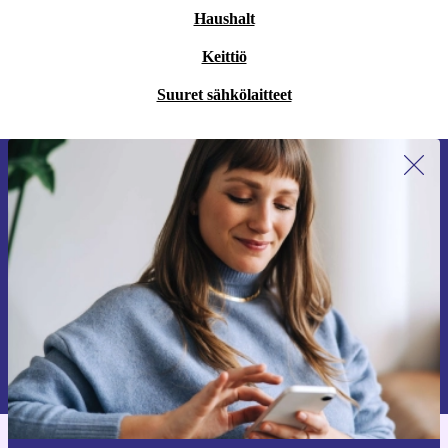
Haushalt
Keittiö
Suuret sähkölaitteet
Liity ensimmäistä kertaa uutiskirjeen
tilaajaksi ja säästä 15 €!
Älä missaa enää yhtäkään tarjousta.
Pyydä etukuponki
Lisätietoja henkilötietojen käytöstä löydät
tietosuojaselosteestamme
.