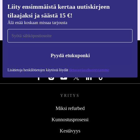
Hanki refurbed-sovellus
Liity ensimmäistä kertaa uutiskirjeen
iOS:lle ja Androidille
tilaajaksi ja säästä 15 €!
Älä enää koskaan missaa tarjousta
REFURBED SUOMI - RETHINK NEW.
Pyydä etukuponki
SEURAA MEITÄ
Lisätietoja henkilötietojen käytöstä löydät
tietosuojaselosteestamme
YRITYS
Miksi refurbed
Kunnostusprosessi
Kestävyys