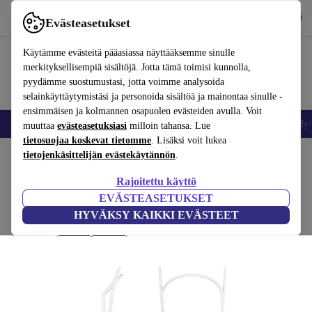
Lataa sovellus
Lataa
Evästeasetukset
Käytä refurbed-palvelua nopeasti ja helposti
Käytämme evästeitä pääasiassa näyttääksemme sinulle
merkityksellisempiä sisältöjä. Jotta tämä toimisi kunnolla,
pyydämme suostumustasi, jotta voimme analysoida
selainkäyttäytymistäsi ja personoida sisältöä ja mainontaa sinulle -
ensimmäisen ja kolmannen osapuolen evästeiden avulla. Voit
Matkapuhelimet ja älypuhelimet
Kannettavat tietokoneet
Tabletit
Älyk
muuttaa
evästeasetuksiasi
milloin tahansa. Lue
tietosuojaa koskevat tietomme
. Lisäksi voit lukea
Koti
tietojenkäsittelijän evästekäytännön
Vauvat ja lapset
Potat ja pesut
.
Rajoitettu käyttö
Hylat vauva kehys vauvankylpyamme
EVÄSTEASETUKSET
valkoinen
HYVÄKSY KAIKKI EVÄSTEET
(Arvosteluja kerätään)