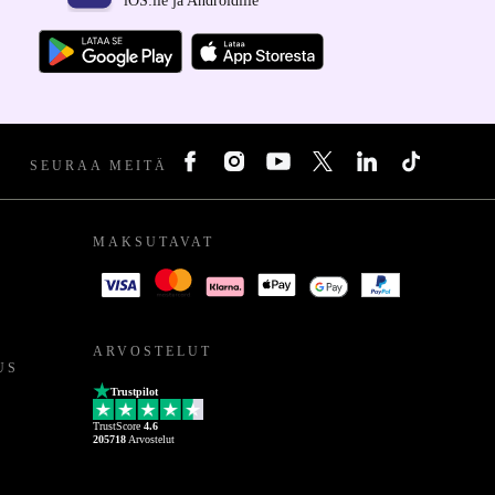
iOS:lle ja Androidille
SEURAA MEITÄ
MAKSUTAVAT
ARVOSTELUT
US
Trustpilot
TrustScore
4.6
205718
Arvostelut