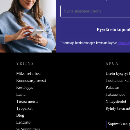
tilaajaksi ja säästä 15 €!
Älä missaa enää yhtäkään tarjousta.
Pyydä etukupon
Lisätietoja henkilötietojen käytöstä löydät
tietosuo
REFURBED SUOMI - RETHINK NEW.
YRITYS
APUA
Miksi refurbed
Usein kysytyt
Kunnostusprosessi
Tuotteiden kun
Kestävyys
Palautus
Laatu
Takuuehdot
Tietoa meistä
Yhteystiedot
Työpaikat
Ryhdy tavarant
Blog
Lehdistö
Sopimuksen p
↪ Suunnittelu