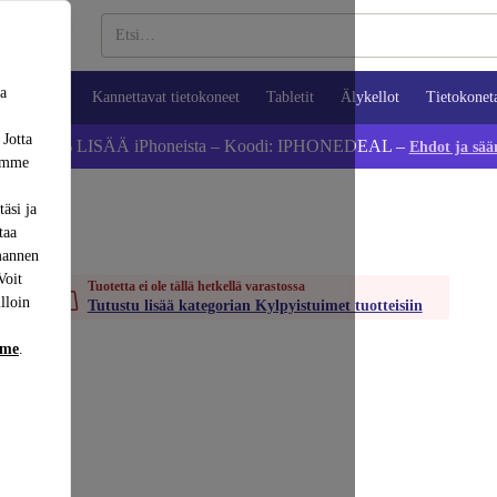
sa
ypuhelimet
Kannettavat tietokoneet
Tabletit
Älykellot
Tietokonet
 Jotta
Säästä 5 % LISÄÄ iPhoneista – Koodi: IPHONEDEAL –
Ehdot ja sää
dämme
äsi ja
taa
mannen
Voit
Tuotetta ei ole tällä hetkellä varastossa
lloin
Tutustu lisää kategorian Kylpyistuimet tuotteisiin
mme
.