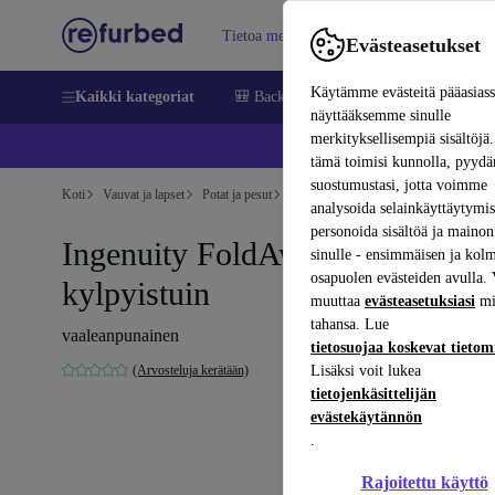
Tietoa meistä
Myy
Apua
Evästeasetukset
Käytämme evästeitä pääasias
Kaikki kategoriat
🎒 Back to school
Matkapuhelimet ja äl
näyttääksemme sinulle
merkityksellisempiä sisältöjä.
📱 
tämä toimisi kunnolla, pyy
suostumustasi, jotta voimme
Koti
Vauvat ja lapset
Potat ja pesut
Kylpyistuimet
analysoida selainkäyttäytymist
personoida sisältöä ja mainon
Ingenuity FoldAway vauvan
sinulle - ensimmäisen ja kol
osapuolen evästeiden avulla. 
kylpyistuin
muuttaa
evästeasetuksiasi
mi
tahansa. Lue
vaaleanpunainen
tietosuojaa koskevat tieto
(Arvosteluja kerätään)
Lisäksi voit lukea
tietojenkäsittelijän
evästekäytännön
.
Rajoitettu käyttö