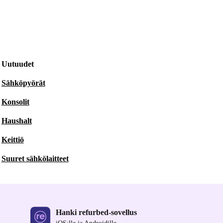
Uutuudet
Sähköpyörät
Konsolit
Haushalt
Keittiö
Suuret sähkölaitteet
Hanki refurbed-sovellus