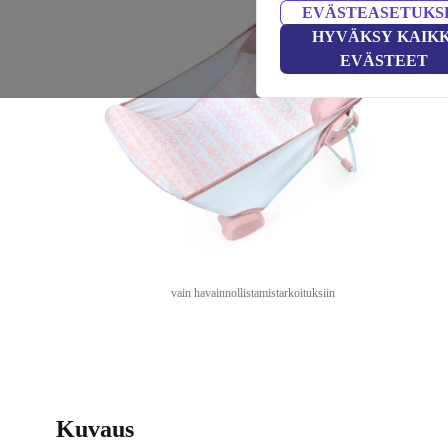
EVÄSTEASETUKS
HYVÄKSY KAIKK
EVÄSTEET
vain havainnollistamistarkoituksiin
Kuvaus