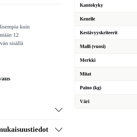
Kantokyky
Kenelle
lisempia kuin
Kestävyyskriteerit
intään 12
vän sisällä
Malli (vuosi)
Merkki
Mitat
vaus
Paino (kg)
Väri
mukaisuustiedot