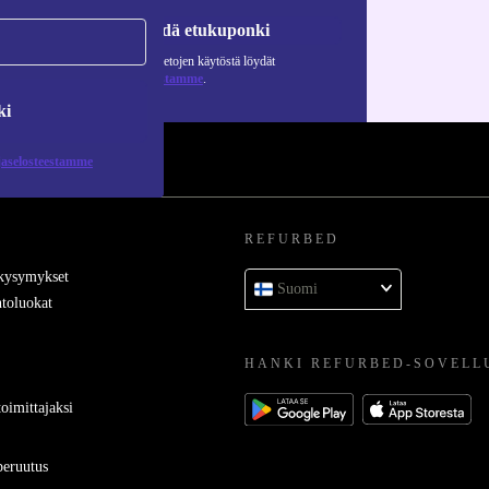
Pyydä etukuponki
Lisätietoja henkilötietojen käytöstä löydät
tietosuojaselosteestamme
.
ki
jaselosteestamme
REFURBED
 kysymykset
Suomi
toluokat
HANKI REFURBED-SOVELL
oimittajaksi
eruutus