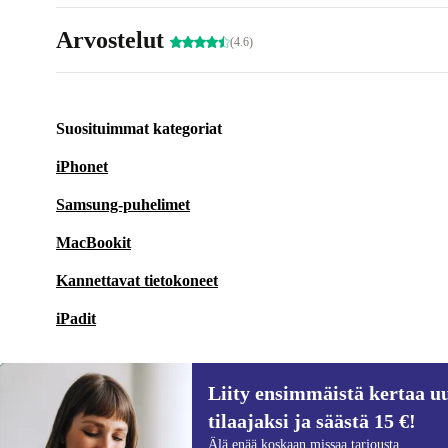
Arvostelut
(4.6)
Suosituimmat kategoriat
iPhonet
Samsung-puhelimet
MacBookit
Kannettavat tietokoneet
iPadit
Liity ensimmäistä kertaa uu
tilaajaksi ja säästä 15 €!
Liity ensimmäistä kertaa uutiskirjeen
Älä enää koskaan missaa tarjousta