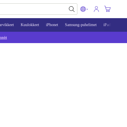
arvikkeet
Kuulokkeet
iPhonet
Samsung-puhelimet
iPadit
Mac
nnöt