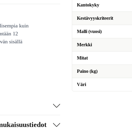
Kantokyky
Kestävyyskriteerit
lisempia kuin
Malli (vuosi)
intään 12
vän sisällä
Merkki
Mitat
Paino (kg)
Väri
mukaisuustiedot