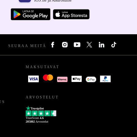
iOS:lle ja Androidille
SEURAA MEITÄ
MAKSUTAVAT
ARVOSTELUT
US
Trustpilot
TrustScore
4.6
205802
Arvostelut