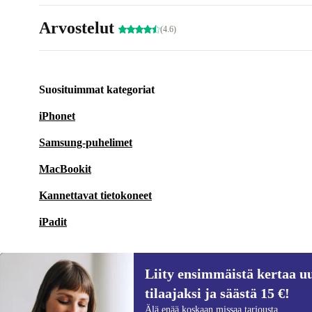
Arvostelut
(4.6)
Suosituimmat kategoriat
iPhonet
Samsung-puhelimet
MacBookit
Kannettavat tietokoneet
iPadit
Liity ensimmäistä kertaa uu
tilaajaksi ja säästä 15 €!
Liity ensimmäistä kertaa uutiskirjeen
Älä enää koskaan missaa tarjousta