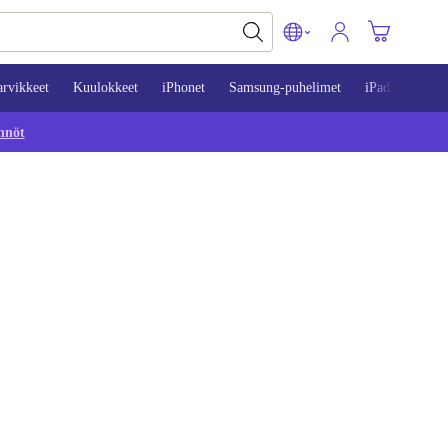
arvikkeet
Kuulokkeet
iPhonet
Samsung-puhelimet
iPadit
Mac
nnöt