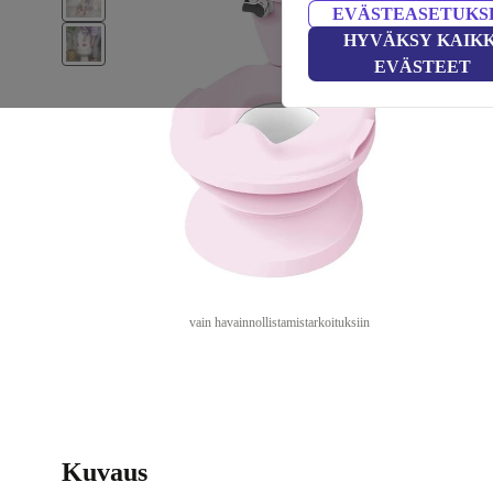
EVÄSTEASETUKS
HYVÄKSY KAIKK
EVÄSTEET
vain havainnollistamistarkoituksiin
Kuvaus