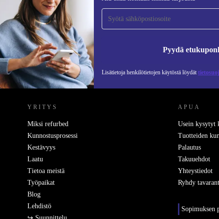
tilaajaksi ja säästä 15 €!
Älä missaa enää yhtäkään tarjousta.
Pyydä etukupon
Lisätietoja henkilötietojen käytöstä löydät
tietosuo
REFURBED SUOMI - RETHINK NEW.
YRITYS
APUA
Miksi refurbed
Usein kysytyt
Kunnostusprosessi
Tuotteiden kun
Kestävyys
Palautus
Laatu
Takuuehdot
Tietoa meistä
Yhteystiedot
Työpaikat
Ryhdy tavarant
Blog
Lehdistö
Sopimuksen p
↪ Suunnittelu