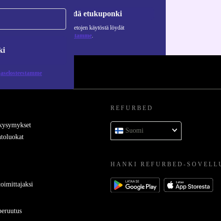
Pyydä etukuponki
Lisätietoja henkilötietojen käytöstä löydät
tietosuojaselosteestamme
.
ki
jaselosteestamme
REFURBED
 kysymykset
Suomi
toluokat
HANKI REFURBED-SOVELL
oimittajaksi
eruutus