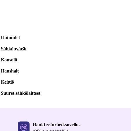
Uutuudet
Sähköpyörät
Konsolit
Haushalt
Keittiö
Suuret sähkölaitteet
Hanki refurbed-sovellus