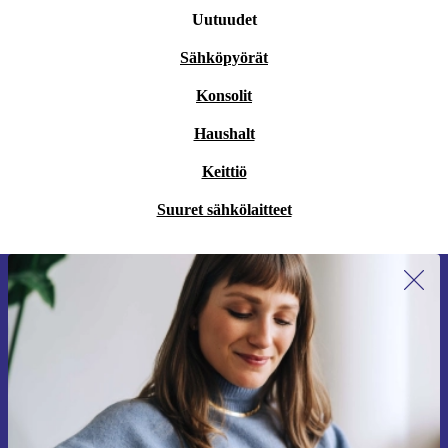
Uutuudet
Sähköpyörät
Konsolit
Haushalt
Keittiö
Suuret sähkölaitteet
Liity ensimmäistä kertaa uutiskirjeen
tilaajaksi ja säästä 15 €!
Älä missaa enää yhtäkään tarjousta.