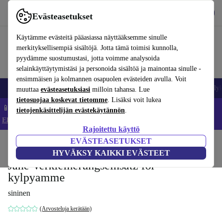
Lataa sovellus
Lataa
Evästeasetukset
Käytä refurbed-palvelua nopeasti ja helposti
Käytämme evästeitä pääasiassa näyttääksemme sinulle
merkityksellisempiä sisältöjä. Jotta tämä toimisi kunnolla,
pyydämme suostumustasi, jotta voimme analysoida
selainkäyttäytymistäsi ja personoida sisältöä ja mainontaa sinulle -
ensimmäisen ja kolmannen osapuolen evästeiden avulla. Voit
Matkapuhelimet ja älypuhelimet
Kannettavat tietokoneet
Tabletit
Älyk
muuttaa
evästeasetuksiasi
milloin tahansa. Lue
tietosuojaa koskevat tietomme
. Lisäksi voit lukea
📱 Säästä 5 % LISÄÄ iPhoneista – Koodi: IPHONEDEAL –
tietojenkäsittelijän evästekäytännön
.
Ehdot ja säännöt
Rajoitettu käyttö
EVÄSTEASETUKSET
Koti
Vauvat ja lapset
Potat ja pesut
HYVÄKSY KAIKKI EVÄSTEET
Jané Verkleinerungseinsatz for
kylpyamme
sininen
(Arvosteluja kerätään)