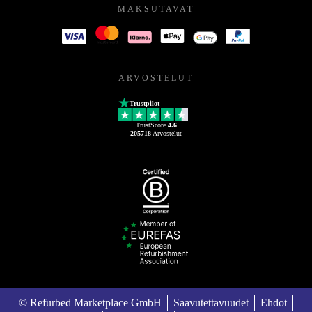
MAKSUTAVAT
ARVOSTELUT
Trustpilot
TrustScore
4.6
205718
Arvostelut
© Refurbed Marketplace GmbH
Saavutettavuudet
Ehdot