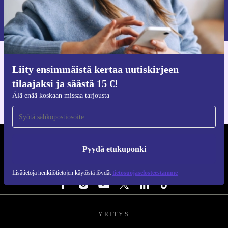
Pyydä etukuponki
Lisätietoja henkilötietojen käytöstä löydät
tietosuojaselosteestamme
.
Hanki refurbed-sovellus
Liity ensimmäistä kertaa uutiskirjeen
iOS:lle ja Androidille
tilaajaksi ja säästä 15 €!
Älä enää koskaan missaa tarjousta
REFURBED SUOMI - RETHINK NEW.
Pyydä etukuponki
SEURAA MEITÄ
Lisätietoja henkilötietojen käytöstä löydät
tietosuojaselosteestamme
YRITYS