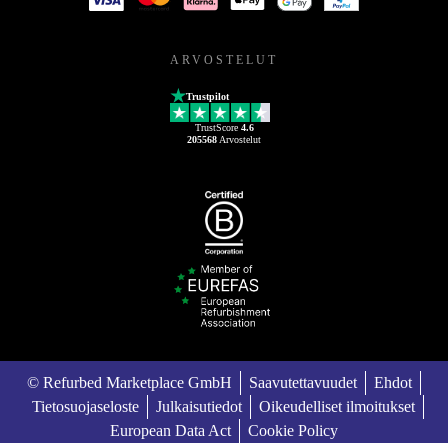
ARVOSTELUT
Trustpilot
TrustScore
4.6
205568
Arvostelut
© Refurbed Marketplace GmbH
Saavutettavuudet
Ehdot
Tietosuojaseloste
Julkaisutiedot
Oikeudelliset ilmoitukset
European Data Act
Cookie Policy