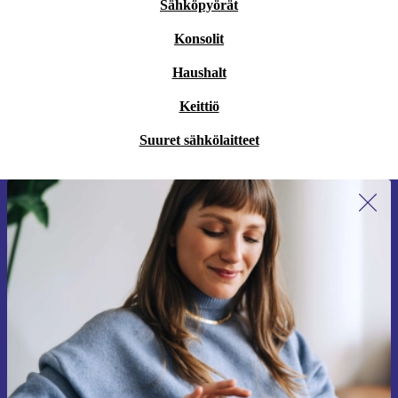
Sähköpyörät
Konsolit
Haushalt
Keittiö
Suuret sähkölaitteet
Liity ensimmäistä kertaa uutiskirjeen
tilaajaksi ja säästä 15 €!
Älä missaa enää yhtäkään tarjousta.
Pyydä etukuponki
Lisätietoja henkilötietojen käytöstä löydät
tietosuojaselosteestamme
.