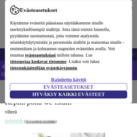
Lataa sovellus
Lataa
Evästeasetukset
Käytä refurbed-palvelua nopeasti ja helposti
Käytämme evästeitä pääasiassa näyttääksemme sinulle
merkityksellisempiä sisältöjä. Jotta tämä toimisi kunnolla,
pyydämme suostumustasi, jotta voimme analysoida
selainkäyttäytymistäsi ja personoida sisältöä ja mainontaa sinulle -
ensimmäisen ja kolmannen osapuolen evästeiden avulla. Voit
Matkapuhelimet ja älypuhelimet
Kannettavat tietokoneet
Tabletit
Älyk
muuttaa
evästeasetuksiasi
milloin tahansa. Lue
tietosuojaa koskevat tietomme
. Lisäksi voit lukea
📱 Säästä 5 % LISÄÄ iPhoneista – Koodi: IPHONEDEAL –
tietojenkäsittelijän evästekäytännön
.
Ehdot ja säännöt
Rajoitettu käyttö
EVÄSTEASETUKSET
Koti
Vauvat ja lapset
Potat ja pesut
Potat
HYVÄKSY KAIKKI EVÄSTEET
Keplin potta wc-istuin
vihreä
(Arvosteluja kerätään)