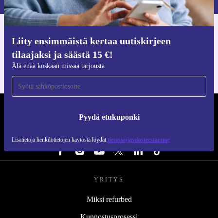
Hanki refurbed-sovellus
Liity ensimmäistä kertaa uutiskirjeen
iOS:lle ja Androidille
tilaajaksi ja säästä 15 €!
Älä enää koskaan missaa tarjousta
REFURBED SUOMI - RETHINK NEW.
Pyydä etukuponki
SEURAA MEITÄ
Lisätietoja henkilötietojen käytöstä löydät
tietosuojaselosteestamme
YRITYS
Miksi refurbed
Kunnostusprosessi