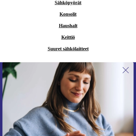
Sähköpyörät
Konsolit
Haushalt
Keittiö
Suuret sähkölaitteet
Liity ensimmäistä kertaa uutiskirjeen
tilaajaksi ja säästä 15 €!
Älä missaa enää yhtäkään tarjousta.
Pyydä etukuponki
Lisätietoja henkilötietojen käytöstä löydät
tietosuojaselosteestamme
.