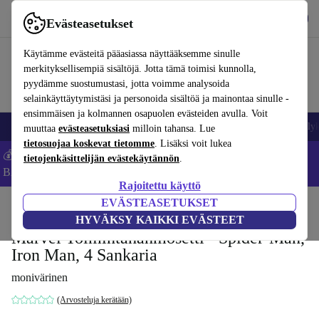
Lataa sovellus
Lataa
Evästeasetukset
Käytä refurbed-palvelua nopeasti ja helposti
Käytämme evästeitä pääasiassa näyttääksemme sinulle
merkityksellisempiä sisältöjä. Jotta tämä toimisi kunnolla,
pyydämme suostumustasi, jotta voimme analysoida
selainkäyttäytymistäsi ja personoida sisältöä ja mainontaa sinulle -
ensimmäisen ja kolmannen osapuolen evästeiden avulla. Voit
Matkapuhelimet ja älypuhelimet
Kannettavat tietokoneet
Tabletit
Älyk
muuttaa
evästeasetuksiasi
milloin tahansa. Lue
tietosuojaa koskevat tietomme
. Lisäksi voit lukea
💰Säästä -5 % LISÄÄ MacBookeista ja iPadeista – Koodi:
tietojenkäsittelijän evästekäytännön
.
BACK5OFF -
Ehdot
Rajoitettu käyttö
EVÄSTEASETUKSET
Koti
Vauvat ja lapset
Lelut
HYVÄKSY KAIKKI EVÄSTEET
Marvel Toimintahahmosetti - Spider-Man,
Iron Man, 4 Sankaria
monivärinen
(Arvosteluja kerätään)