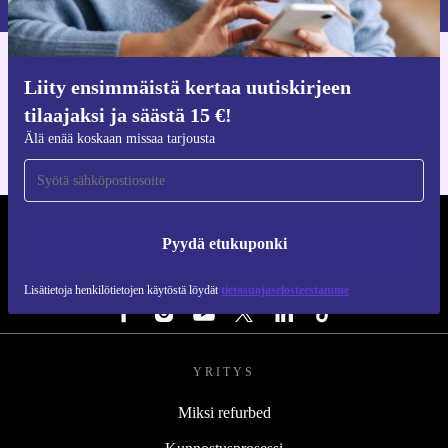
Hanki refurbed-sovellus
Liity ensimmäistä kertaa uutiskirjeen
iOS:lle ja Androidille
tilaajaksi ja säästä 15 €!
Älä enää koskaan missaa tarjousta
REFURBED SUOMI - RETHINK NEW.
Pyydä etukuponki
SEURAA MEITÄ
Lisätietoja henkilötietojen käytöstä löydät
tietosuojaselosteestamme
YRITYS
Miksi refurbed