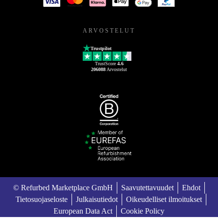
ARVOSTELUT
Trustpilot
TrustScore
4.6
206088
Arvostelut
© Refurbed Marketplace GmbH
Saavutettavuudet
Ehdot
Tietosuojaseloste
Julkaisutiedot
Oikeudelliset ilmoitukset
European Data Act
Cookie Policy