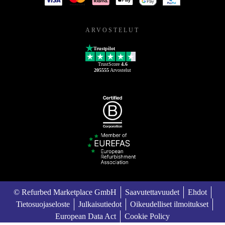
ARVOSTELUT
Trustpilot
TrustScore
4.6
205555
Arvostelut
© Refurbed Marketplace GmbH
Saavutettavuudet
Ehdot
Tietosuojaseloste
Julkaisutiedot
Oikeudelliset ilmoitukset
European Data Act
Cookie Policy