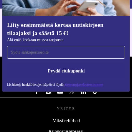
Hanki refurbed-sovellus
Liity ensimmäistä kertaa uutiskirjeen
iOS:lle ja Androidille
tilaajaksi ja säästä 15 €!
Älä enää koskaan missaa tarjousta
REFURBED SUOMI - RETHINK NEW.
Pyydä etukuponki
SEURAA MEITÄ
Lisätietoja henkilötietojen käytöstä löydät
tietosuojaselosteestamme
YRITYS
Miksi refurbed
Kunnostusprosessi