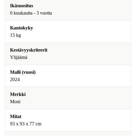
Ikäsuositus
0 kuukautta - 3 vuotta
Kantokyky
15 kg
Kestävyyskriteerit
Ylijäämä
Malli (vuosi)
2024
Merkki
Moni
Mitat
93 x 93 x 77 cm