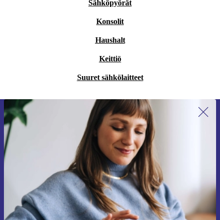
Sähköpyörät
Konsolit
Haushalt
Keittiö
Suuret sähkölaitteet
Liity ensimmäistä kertaa uutiskirjeen
tilaajaksi ja säästä 15 €!
Älä missaa enää yhtäkään tarjousta.
Pyydä etukuponki
Lisätietoja henkilötietojen käytöstä löydät
tietosuojaselosteestamme
.