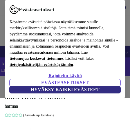
Lataa sovellus
Lataa
Evästeasetukset
Käytä refurbed-palvelua nopeasti ja helposti
Käytämme evästeitä pääasiassa näyttääksemme sinulle
merkityksellisempiä sisältöjä. Jotta tämä toimisi kunnolla,
pyydämme suostumustasi, jotta voimme analysoida
selainkäyttäytymistäsi ja personoida sisältöä ja mainontaa sinulle -
ensimmäisen ja kolmannen osapuolen evästeiden avulla. Voit
Matkapuhelimet ja älypuhelimet
Kannettavat tietokoneet
Tabletit
Älyk
muuttaa
evästeasetuksiasi
milloin tahansa. Lue
tietosuojaa koskevat tietomme
. Lisäksi voit lukea
📱 Säästä 5 % LISÄÄ iPhoneista – Koodi: IPHONEDEAL –
tietojenkäsittelijän evästekäytännön
.
Ehdot ja säännöt
Rajoitettu käyttö
EVÄSTEASETUKSET
Koti
Vauvat ja lapset
HYVÄKSY KAIKKI EVÄSTEET
Moni Giant leikkiaita
harmaa
(Arvosteluja kerätään)