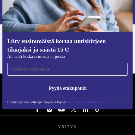
Pyydä etukuponki
Lisätietoja henkilötietojen käytöstä löydät
tietosuojaselosteestamme
.
Hanki refurbed-sovellus
Liity ensimmäistä kertaa uutiskirjeen
iOS:lle ja Androidille
tilaajaksi ja säästä 15 €!
Älä enää koskaan missaa tarjousta
REFURBED SUOMI - RETHINK NEW.
Pyydä etukuponki
SEURAA MEITÄ
Lisätietoja henkilötietojen käytöstä löydät
tietosuojaselosteestamme
YRITYS