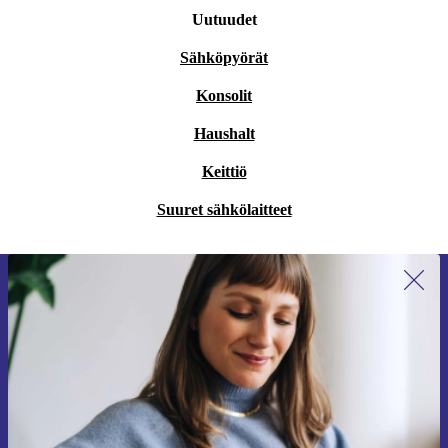
Uutuudet
Sähköpyörät
Konsolit
Haushalt
Keittiö
Suuret sähkölaitteet
Liity ensimmäistä kertaa uutiskirjeen
tilaajaksi ja säästä 15 €!
Älä missaa enää yhtäkään tarjousta.