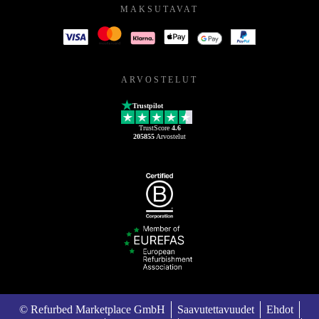
MAKSUTAVAT
ARVOSTELUT
Trustpilot
TrustScore
4.6
205855
Arvostelut
© Refurbed Marketplace GmbH
Saavutettavuudet
Ehdot