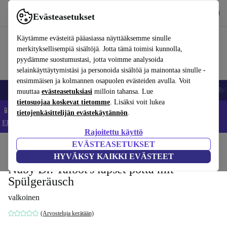
Lataa sovellus
Lataa
Evästeasetukset
Käytä refurbed-palvelua nopeasti ja helposti
Käytämme evästeitä pääasiassa näyttääksemme sinulle
merkityksellisempiä sisältöjä. Jotta tämä toimisi kunnolla,
pyydämme suostumustasi, jotta voimme analysoida
selainkäyttäytymistäsi ja personoida sisältöä ja mainontaa sinulle -
ensimmäisen ja kolmannen osapuolen evästeiden avulla. Voit
Matkapuhelimet ja älypuhelimet
Kannettavat tietokoneet
Tabletit
Älyk
muuttaa
evästeasetuksiasi
milloin tahansa. Lue
tietosuojaa koskevat tietomme
. Lisäksi voit lukea
📱 Säästä 5 % LISÄÄ iPhoneista – Koodi: IPHONEDEAL –
tietojenkäsittelijän evästekäytännön
.
Ehdot ja säännöt
Rajoitettu käyttö
EVÄSTEASETUKSET
Koti
Vauvat ja lapset
Potat ja pesut
HYVÄKSY KAIKKI EVÄSTEET
Nuby Dr. Talbot's lapset potta mit
Spülgeräusch
valkoinen
(Arvosteluja kerätään)