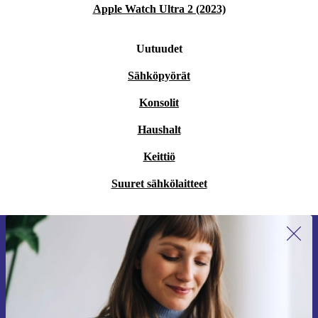
Apple Watch Ultra 2 (2023)
Uutuudet
Sähköpyörät
Konsolit
Haushalt
Keittiö
Suuret sähkölaitteet
Liity ensimmäistä kertaa uutiskirjeen
tilaajaksi ja säästä 15 €!
Älä missaa enää yhtäkään tarjousta.