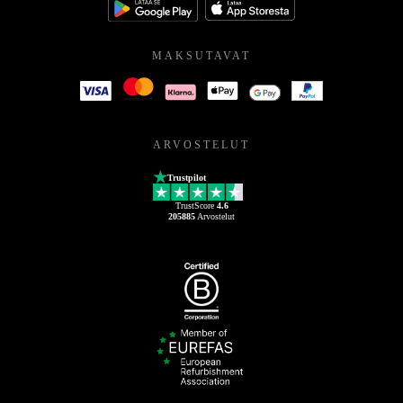
MAKSUTAVAT
ARVOSTELUT
Trustpilot
TrustScore
4.6
205885
Arvostelut