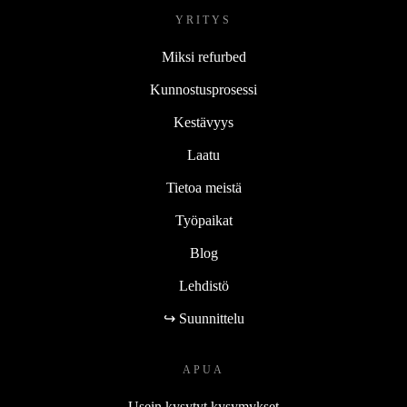
YRITYS
Miksi refurbed
Kunnostusprosessi
Kestävyys
Laatu
Tietoa meistä
Työpaikat
Blog
Lehdistö
↪ Suunnittelu
APUA
Usein kysytyt kysymykset