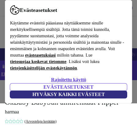
Lataa sovellus
Lataa
Evästeasetukset
Käytä refurbed-palvelua nopeasti ja helposti
Käytämme evästeitä pääasiassa näyttääksemme sinulle
merkityksellisempiä sisältöjä. Jotta tämä toimisi kunnolla,
pyydämme suostumustasi, jotta voimme analysoida
selainkäyttäytymistäsi ja personoida sisältöä ja mainontaa sinulle -
ensimmäisen ja kolmannen osapuolen evästeiden avulla. Voit
Matkapuhelimet ja älypuhelimet
Kannettavat tietokoneet
Tabletit
Älyk
muuttaa
evästeasetuksiasi
milloin tahansa. Lue
tietosuojaa koskevat tietomme
. Lisäksi voit lukea
📱 Säästä 5 % LISÄÄ iPhoneista – Koodi: IPHONEDEAL –
tietojenkäsittelijän evästekäytännön
.
Ehdot ja säännöt
Rajoitettu käyttö
EVÄSTEASETUKSET
Koti
Vauvat ja lapset
Potat ja pesut
HYVÄKSY KAIKKI EVÄSTEET
OkBaby BabySun uintirenkaat Flipper
harmaa
(Arvosteluja kerätään)