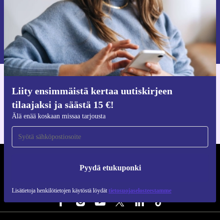
Pyydä etukuponki
Lisätietoja henkilötietojen käytöstä löydät
tietosuojaselosteestamme
.
Hanki refurbed-sovellus
Liity ensimmäistä kertaa uutiskirjeen
iOS:lle ja Androidille
tilaajaksi ja säästä 15 €!
Älä enää koskaan missaa tarjousta
REFURBED SUOMI - RETHINK NEW.
Pyydä etukuponki
SEURAA MEITÄ
Lisätietoja henkilötietojen käytöstä löydät
tietosuojaselosteestamme