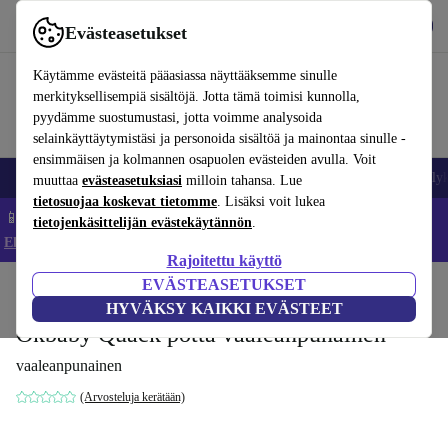
Lataa sovellus
Lataa
Evästeasetukset
Käytä refurbed-palvelua nopeasti ja helposti
Käytämme evästeitä pääasiassa näyttääksemme sinulle
merkityksellisempiä sisältöjä. Jotta tämä toimisi kunnolla,
pyydämme suostumustasi, jotta voimme analysoida
selainkäyttäytymistäsi ja personoida sisältöä ja mainontaa sinulle -
ensimmäisen ja kolmannen osapuolen evästeiden avulla. Voit
Matkapuhelimet ja älypuhelimet
Kannettavat tietokoneet
Tabletit
Älyk
muuttaa
evästeasetuksiasi
milloin tahansa. Lue
tietosuojaa koskevat tietomme
. Lisäksi voit lukea
📱 Säästä 5 % LISÄÄ iPhoneista – Koodi: IPHONEDEAL –
tietojenkäsittelijän evästekäytännön
.
Ehdot ja säännöt
Rajoitettu käyttö
EVÄSTEASETUKSET
Koti
Vauvat ja lapset
Potat ja pesut
Potat
HYVÄKSY KAIKKI EVÄSTEET
Okbaby Quack potta vaaleanpunainen
vaaleanpunainen
(Arvosteluja kerätään)