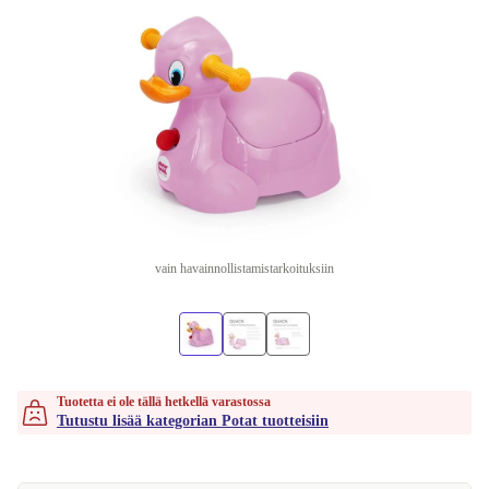
vain havainnollistamistarkoituksiin
Tuotetta ei ole tällä hetkellä varastossa
Tutustu lisää kategorian Potat tuotteisiin