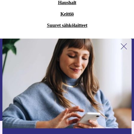
Haushalt
Keittiö
Suuret sähkölaitteet
Liity ensimmäistä kertaa uutiskirjeen
tilaajaksi ja säästä 15 €!
Älä missaa enää yhtäkään tarjousta.
Pyydä etukuponki
Lisätietoja henkilötietojen käytöstä löydät
tietosuojaselosteestamme
.
Hanki refurbed-sovellus