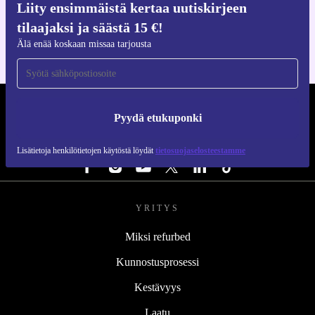
Liity ensimmäistä kertaa uutiskirjeen
iOS:lle ja Androidille
tilaajaksi ja säästä 15 €!
Älä enää koskaan missaa tarjousta
REFURBED SUOMI - RETHINK NEW.
Pyydä etukuponki
SEURAA MEITÄ
Lisätietoja henkilötietojen käytöstä löydät
tietosuojaselosteestamme
YRITYS
Miksi refurbed
Kunnostusprosessi
Kestävyys
Laatu