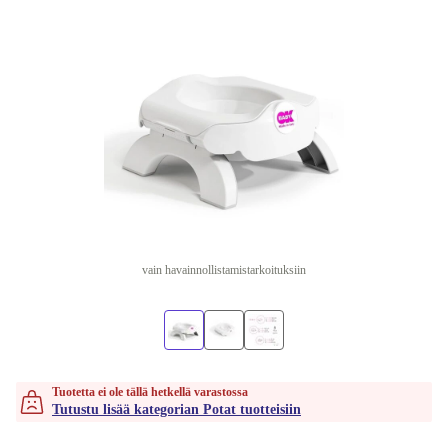
vain havainnollistamistarkoituksiin
Tuotetta ei ole tällä hetkellä varastossa
Tutustu lisää kategorian Potat tuotteisiin