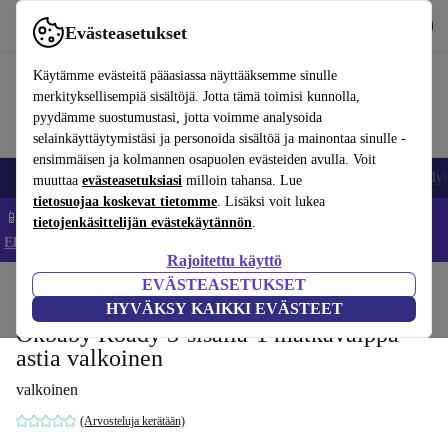
Lataa sovellus
Lataa
Evästeasetukset
Käytä refurbed-palvelua nopeasti ja helposti
Käytämme evästeitä pääasiassa näyttääksemme sinulle
merkityksellisempiä sisältöjä. Jotta tämä toimisi kunnolla,
pyydämme suostumustasi, jotta voimme analysoida
selainkäyttäytymistäsi ja personoida sisältöä ja mainontaa sinulle -
ensimmäisen ja kolmannen osapuolen evästeiden avulla. Voit
Matkapuhelimet ja älypuhelimet
Kannettavat tietokoneet
Tabletit
Älyk
muuttaa
evästeasetuksiasi
milloin tahansa. Lue
tietosuojaa koskevat tietomme
. Lisäksi voit lukea
📱 Säästä 5 % LISÄÄ iPhoneista – Koodi: IPHONEDEAL –
tietojenkäsittelijän evästekäytännön
.
Ehdot ja säännöt
Rajoitettu käyttö
EVÄSTEASETUKSET
Koti
Vauvat ja lapset
Potat ja pesut
Potat
HYVÄKSY KAIKKI EVÄSTEET
Okbaby Roady 3-sisällä-1 matkavaippa-
astia valkoinen
valkoinen
(Arvosteluja kerätään)