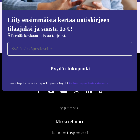
Hanki refurbed-sovellus
Liity ensimmäistä kertaa uutiskirjeen
iOS:lle ja Androidille
tilaajaksi ja säästä 15 €!
Älä enää koskaan missaa tarjousta
REFURBED SUOMI - RETHINK NEW.
Pyydä etukuponki
SEURAA MEITÄ
Lisätietoja henkilötietojen käytöstä löydät
tietosuojaselosteestamme
YRITYS
Miksi refurbed
Kunnostusprosessi