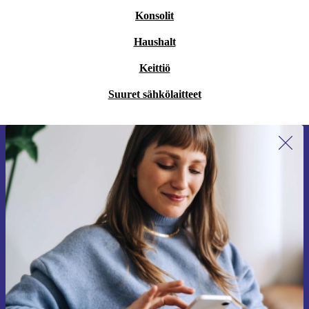
Konsolit
Haushalt
Keittiö
Suuret sähkölaitteet
Liity ensimmäistä kertaa uutiskirjeen
tilaajaksi ja säästä 15 €!
Älä missaa enää yhtäkään tarjousta.
Pyydä etukuponki
Lisätietoja henkilötietojen käytöstä löydät
tietosuojaselosteestamme
.