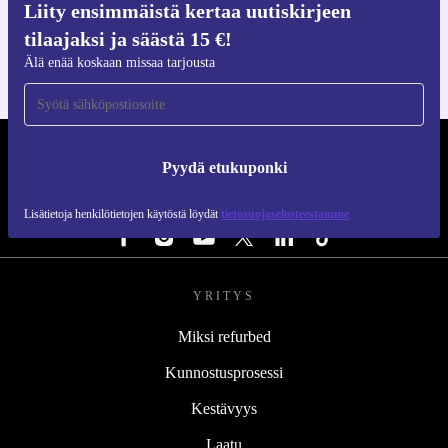
Liity ensimmäistä kertaa uutiskirjeen
iOS:lle ja Androidille
tilaajaksi ja säästä 15 €!
Älä enää koskaan missaa tarjousta
REFURBED SUOMI - RETHINK NEW.
Pyydä etukuponki
SEURAA MEITÄ
Lisätietoja henkilötietojen käytöstä löydät
tietosuojaselosteestamme
YRITYS
Miksi refurbed
Kunnostusprosessi
Kestävyys
Laatu