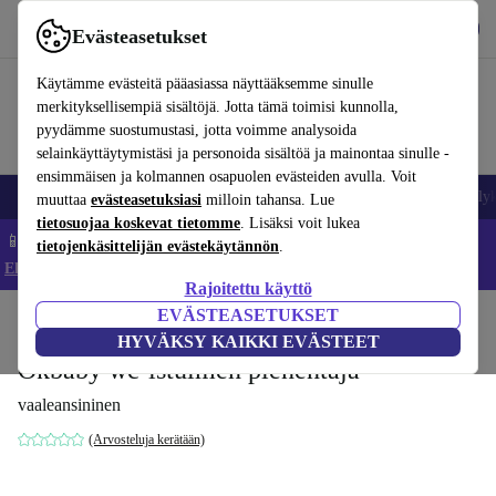
Lataa sovellus
Lataa
Evästeasetukset
Käytä refurbed-palvelua nopeasti ja helposti
Käytämme evästeitä pääasiassa näyttääksemme sinulle
merkityksellisempiä sisältöjä. Jotta tämä toimisi kunnolla,
pyydämme suostumustasi, jotta voimme analysoida
selainkäyttäytymistäsi ja personoida sisältöä ja mainontaa sinulle -
ensimmäisen ja kolmannen osapuolen evästeiden avulla. Voit
Matkapuhelimet ja älypuhelimet
Kannettavat tietokoneet
Tabletit
Älyk
muuttaa
evästeasetuksiasi
milloin tahansa. Lue
tietosuojaa koskevat tietomme
. Lisäksi voit lukea
📱 Säästä 5 % LISÄÄ iPhoneista – Koodi: IPHONEDEAL –
tietojenkäsittelijän evästekäytännön
.
Ehdot ja säännöt
Rajoitettu käyttö
EVÄSTEASETUKSET
Koti
Vauvat ja lapset
Potat ja pesut
Potat
HYVÄKSY KAIKKI EVÄSTEET
Okbaby wc-istuimen pienentäjä
vaaleansininen
(Arvosteluja kerätään)