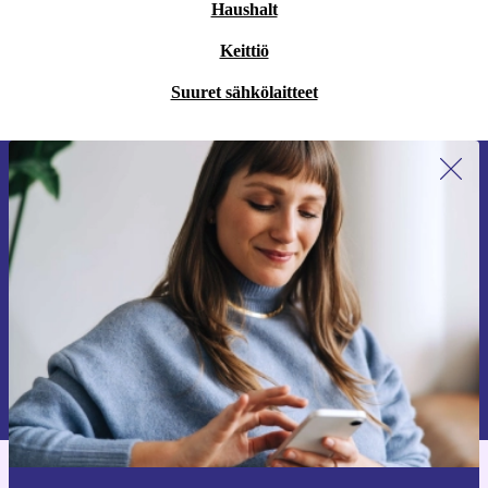
Haushalt
Keittiö
Suuret sähkölaitteet
Liity ensimmäistä kertaa uutiskirjeen
tilaajaksi ja säästä 15 €!
Älä missaa enää yhtäkään tarjousta.
Pyydä etukuponki
Lisätietoja henkilötietojen käytöstä löydät
tietosuojaselosteestamme
.
Hanki refurbed-sovellus