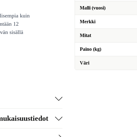
Malli (vuosi)
lisempia kuin
Merkki
intään 12
vän sisällä
Mitat
Paino (kg)
Väri
mukaisuustiedot