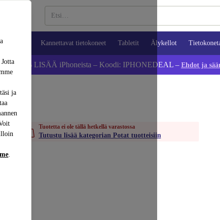
sa
ypuhelimet
Kannettavat tietokoneet
Tabletit
Älykellot
Tietokonet
 Jotta
Säästä 5 % LISÄÄ iPhoneista – Koodi: IPHONEDEAL –
Ehdot ja sää
dämme
äsi ja
taa
mannen
Voit
Tuotetta ei ole tällä hetkellä varastossa
lloin
Tutustu lisää kategorian Potat tuotteisiin
mme
.