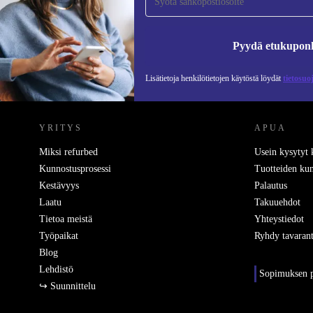
Älä missaa enää yhtäkään tarjousta.
Pyydä etukupon
Lisätietoja henkilötietojen käytöstä löydät
tietosuo
REFURBED SUOMI - RETHINK NEW.
YRITYS
APUA
Miksi refurbed
Usein kysytyt
Kunnostusprosessi
Tuotteiden kun
Kestävyys
Palautus
Laatu
Takuuehdot
Tietoa meistä
Yhteystiedot
Työpaikat
Ryhdy tavarant
Blog
Lehdistö
Sopimuksen p
↪ Suunnittelu