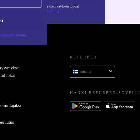
Lisätietoja henkilötietojen käytöstä löydät
tietosuojaselosteestamme
.
ki
jaselosteestamme
REFURBED
 kysymykset
Suomi
toluokat
HANKI REFURBED-SOVELL
oimittajaksi
eruutus