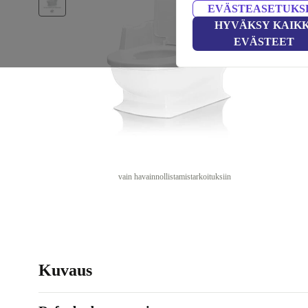
EVÄSTEASETUKS
HYVÄKSY KAIKK
EVÄSTEET
vain havainnollistamistarkoituksiin
Kuvaus