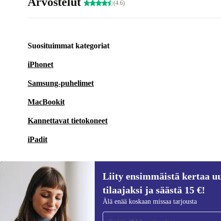
Arvostelut
(4.6)
Suosituimmat kategoriat
iPhonet
Samsung-puhelimet
MacBookit
Kannettavat tietokoneet
iPadit
Liity ensimmäistä kertaa uu
tilaajaksi ja säästä 15 €!
Liity ensimmäistä kertaa uutiskirjeen
Älä enää koskaan missaa tarjousta
tilaajaksi ja säästä 15 €!