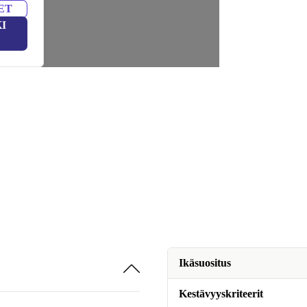
ET
I
Ikäsuositus
Kestävyyskriteerit