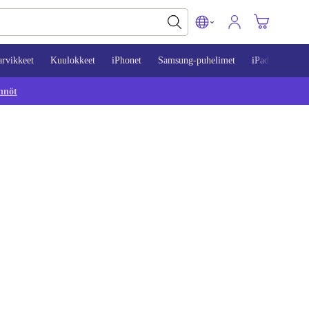
arvikkeet
Kuulokkeet
iPhonet
Samsung-puhelimet
iPadit
Mac
nnöt