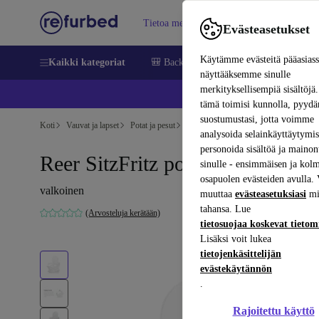
Tietoa meistä
Myy
Apua
Evästeasetukset
Käytämme evästeitä pääasias
Kaikki kategoriat
🎒 Back to school
Matkapuhelimet ja äl
näyttääksemme sinulle
merkityksellisempiä sisältöjä.
📱 
tämä toimisi kunnolla, pyy
suostumustasi, jotta voimme
Koti
Vauvat ja lapset
Potat ja pesut
Potat
analysoida selainkäyttäytymist
personoida sisältöä ja mainon
Reer SitzFritz potta
sinulle - ensimmäisen ja kol
osapuolen evästeiden avulla. 
valkoinen
muuttaa
evästeasetuksiasi
mi
tahansa. Lue
(Arvosteluja kerätään)
tietosuojaa koskevat tieto
Lisäksi voit lukea
tietojenkäsittelijän
evästekäytännön
.
Rajoitettu käyttö