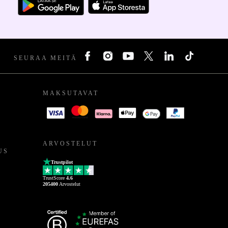
SEURAA MEITÄ
MAKSUTAVAT
ARVOSTELUT
US
Trustpilot
TrustScore
4.6
205400
Arvostelut