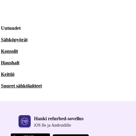
Uutuudet
Sähköpyörät
Konsolit
Haushalt
Keittiö
Suuret sähkölaitteet
Hanki refurbed-sovellus
iOS:lle ja Androidille