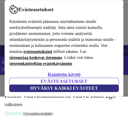
Lataa sovellus
Lataa
Evästeasetukset
Käytä refurbed-palvelua nopeasti ja helposti
Käytämme evästeitä pääasiassa näyttääksemme sinulle
merkityksellisempiä sisältöjä. Jotta tämä toimisi kunnolla,
pyydämme suostumustasi, jotta voimme analysoida
selainkäyttäytymistäsi ja personoida sisältöä ja mainontaa sinulle -
ensimmäisen ja kolmannen osapuolen evästeiden avulla. Voit
Matkapuhelimet ja älypuhelimet
Kannettavat tietokoneet
Tabletit
Älyk
muuttaa
evästeasetuksiasi
milloin tahansa. Lue
tietosuojaa koskevat tietomme
. Lisäksi voit lukea
📱 Säästä 5 % LISÄÄ iPhoneista – Koodi: IPHONEDEAL –
tietojenkäsittelijän evästekäytännön
.
Ehdot ja säännöt
Rajoitettu käyttö
EVÄSTEASETUKSET
Koti
Vauvat ja lapset
Potat ja pesut
HYVÄKSY KAIKKI EVÄSTEET
Rotho vauvasuunnittelu vauva Bath 2go
valkoinen
(Arvosteluja kerätään)