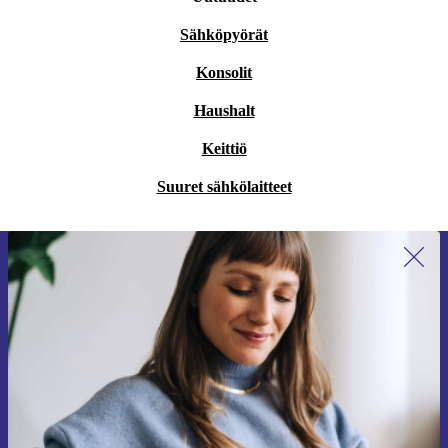
Sähköpyörät
Konsolit
Haushalt
Keittiö
Suuret sähkölaitteet
Liity ensimmäistä kertaa uutiskirjeen
tilaajaksi ja säästä 15 €!
Älä missaa enää yhtäkään tarjousta.
Pyydä etukuponki