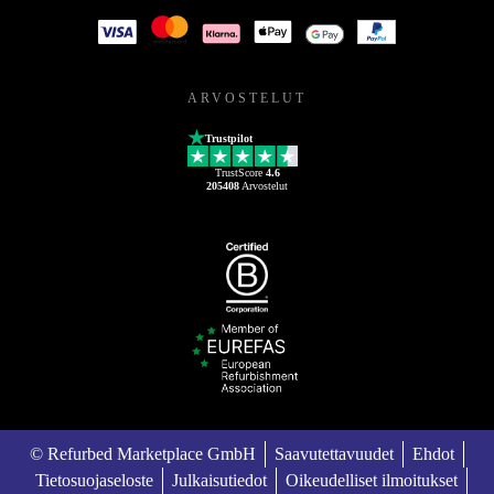
ARVOSTELUT
Trustpilot
TrustScore
4.6
205408
Arvostelut
© Refurbed Marketplace GmbH
Saavutettavuudet
Ehdot
Tietosuojaseloste
Julkaisutiedot
Oikeudelliset ilmoitukset