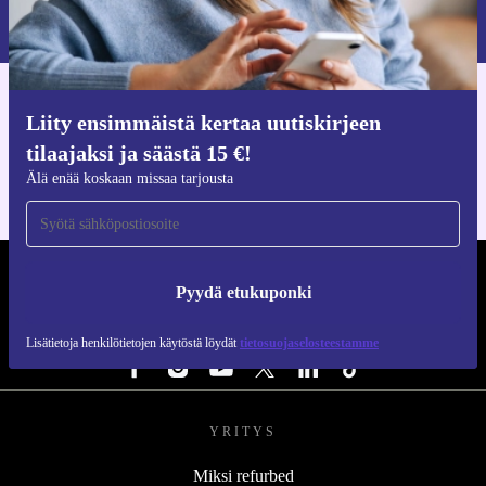
Lisätietoja henkilötietojen käytöstä löydät
tietosuojaselosteestamme
.
Hanki refurbed-sovellus
Liity ensimmäistä kertaa uutiskirjeen
iOS:lle ja Androidille
tilaajaksi ja säästä 15 €!
Älä enää koskaan missaa tarjousta
REFURBED SUOMI - RETHINK NEW.
Pyydä etukuponki
SEURAA MEITÄ
Lisätietoja henkilötietojen käytöstä löydät
tietosuojaselosteestamme
YRITYS
Miksi refurbed