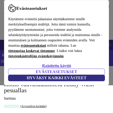
Lataa sovellus
Lataa
Evästeasetukset
Käytä refurbed-palvelua nopeasti ja helposti
Käytämme evästeitä pääasiassa näyttääksemme sinulle
merkityksellisempiä sisältöjä. Jotta tämä toimisi kunnolla,
pyydämme suostumustasi, jotta voimme analysoida
selainkäyttäytymistäsi ja personoida sisältöä ja mainontaa sinulle -
ensimmäisen ja kolmannen osapuolen evästeiden avulla. Voit
Matkapuhelimet ja älypuhelimet
Kannettavat tietokoneet
Tabletit
Älyk
muuttaa
evästeasetuksiasi
milloin tahansa. Lue
tietosuojaa koskevat tietomme
. Lisäksi voit lukea
📱 Säästä 5 % LISÄÄ iPhoneista – Koodi: IPHONEDEAL –
tietojenkäsittelijän evästekäytännön
.
Ehdot ja säännöt
Rajoitettu käyttö
EVÄSTEASETUKSET
Koti
Vauvat ja lapset
Potat ja pesut
HYVÄKSY KAIKKI EVÄSTEET
Rotho vauvasuunnittelu Kiddy Wash
pesuallas
harmaa
(Arvosteluja kerätään)