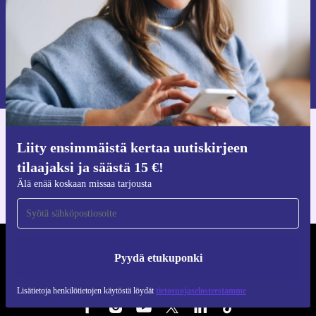
Pyydä etukuponki
Lisätietoja henkilötietojen käytöstä löydät
tietosuojaselosteestamme
.
Hanki refurbed-sovellus
Liity ensimmäistä kertaa uutiskirjeen
iOS:lle ja Androidille
tilaajaksi ja säästä 15 €!
Älä enää koskaan missaa tarjousta
REFURBED SUOMI - RETHINK NEW.
Pyydä etukuponki
SEURAA MEITÄ
Lisätietoja henkilötietojen käytöstä löydät
tietosuojaselosteestamme