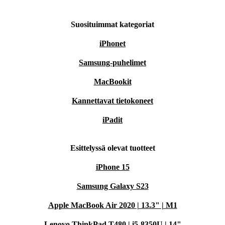
Suosituimmat kategoriat
iPhonet
Samsung-puhelimet
MacBookit
Kannettavat tietokoneet
iPadit
Esittelyssä olevat tuotteet
iPhone 15
Samsung Galaxy S23
Apple MacBook Air 2020 | 13.3" | M1
Lenovo ThinkPad T480 | i5-8350U | 14"