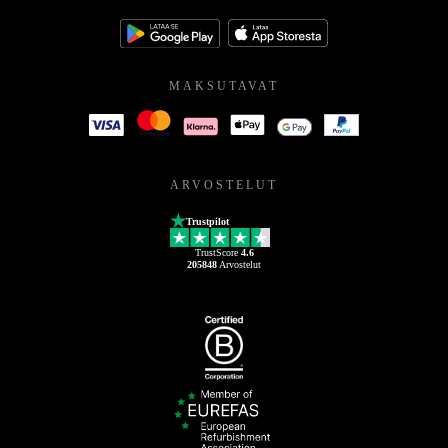
MAKSUTAVAT
ARVOSTELUT
Trustpilot
TrustScore
4.6
205848
Arvostelut