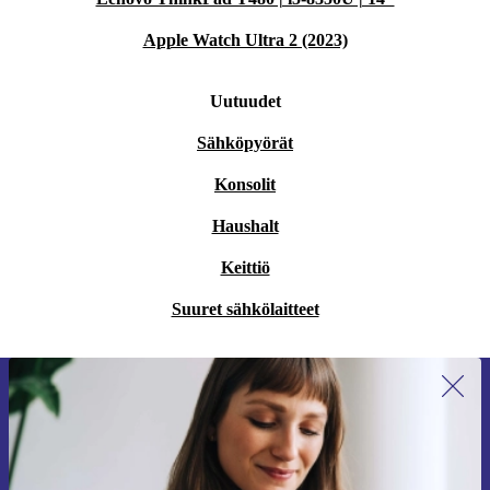
Apple Watch Ultra 2 (2023)
Uutuudet
Sähköpyörät
Konsolit
Haushalt
Keittiö
Suuret sähkölaitteet
Liity ensimmäistä kertaa uutiskirjeen
tilaajaksi ja säästä 15 €!
Älä missaa enää yhtäkään tarjousta.