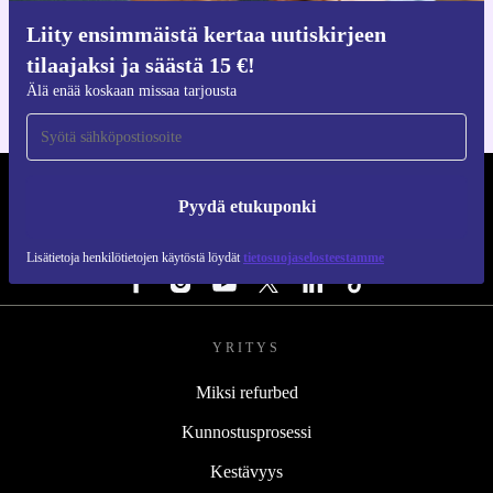
Hanki refurbed-sovellus
Liity ensimmäistä kertaa uutiskirjeen
iOS:lle ja Androidille
tilaajaksi ja säästä 15 €!
Älä enää koskaan missaa tarjousta
REFURBED SUOMI - RETHINK NEW.
Pyydä etukuponki
SEURAA MEITÄ
Lisätietoja henkilötietojen käytöstä löydät
tietosuojaselosteestamme
YRITYS
Miksi refurbed
Kunnostusprosessi
Kestävyys