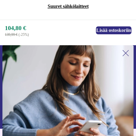
Suuret sähkölaitteet
104,80 €
Lisää ostoskoriin
139,99 €
(-25%)
Liity ensimmäistä kertaa uutiskirjeen
tilaajaksi ja säästä 15 €!
Älä missaa enää yhtäkään tarjousta.
Pyydä etukuponki
Lisätietoja henkilötietojen käytöstä löydät
tietosuojaselosteestamme
.