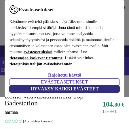
Lataa sovellus
Lataa
Evästeasetukset
Käytä refurbed-palvelua nopeasti ja helposti
Käytämme evästeitä pääasiassa näyttääksemme sinulle
merkityksellisempiä sisältöjä. Jotta tämä toimisi kunnolla,
pyydämme suostumustasi, jotta voimme analysoida
selainkäyttäytymistäsi ja personoida sisältöä ja mainontaa sinulle -
ensimmäisen ja kolmannen osapuolen evästeiden avulla. Voit
Matkapuhelimet ja älypuhelimet
Kannettavat tietokoneet
Tabletit
Älyk
muuttaa
evästeasetuksiasi
milloin tahansa. Lue
tietosuojaa koskevat tietomme
. Lisäksi voit lukea
📱 Säästä 5 % LISÄÄ iPhoneista – Koodi: IPHONEDEAL –
tietojenkäsittelijän evästekäytännön
.
Ehdot ja säännöt
Rajoitettu käyttö
EVÄSTEASETUKSET
Koti
Vauvat ja lapset
Potat ja pesut
Kylpyistuimet
HYVÄKSY KAIKKI EVÄSTEET
Rotho vauvasuunnittelu Top
Badestation
104
,80 €
139,99 €
harmaa
(Arvosteluja kerätään)