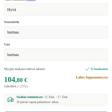
Hyvä
Suunnittelu
harmaa
Väri
harmaa
Myyjän mukana tulevat takuut:
12 kuukautta
104
Lähes loppuunmyyty
,80 €
139,99 €
(-25%)
Sisältää toimituksen:
13. Elok. -
17. Elok.
30 päivän vapaat palautukset -takuu