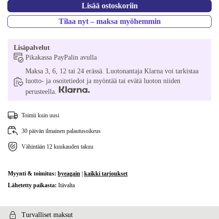
Lisää ostoskoriin
Tilaa nyt – maksa myöhemmin
Lisäpalvelut
Pikakassa PayPalin avulla
Maksa 3, 6, 12 tai 24 erässä. Luotonantaja Klarna voi tarkistaa
luotto- ja osoitetiedot ja myöntää tai evätä luoton niiden
perusteella.
Toimii kuin uusi
30 päivän ilmainen palautusoikeus
Vähintään 12 kuukauden takuu
Myynti & toimitus:
byeagain
|
kaikki tarjoukset
Lähetetty paikasta:
Itävalta
Turvalliset maksut